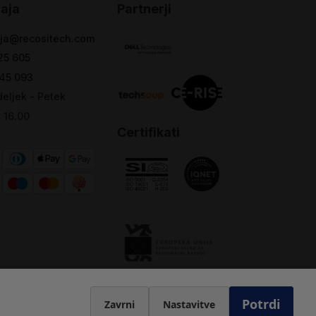
aja
Partnerji
ja@recositech.com
25 605
45 093
eljek - Petek
- 16.00
Certifikati
Potrdi
Zavrni
Nastavitve