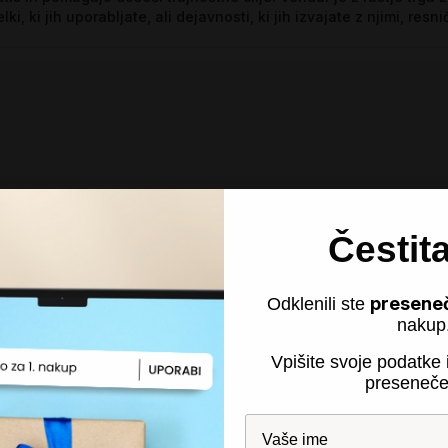
lki, ki jih uporabljate, ali dejavnosti, ki jih izvajate z njimi, resni
Čestit
presene
Odklenili ste
nakup
Vpišite svoje podatke i
preseneče