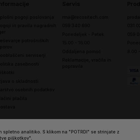
Informacije
Servis
Prod
plošni pogoji poslovanja
rma@recositech.com
proda
ogoji in pravila nagradnih
059 340 690
031 0
ger
Ponedeljek - Petek
059 0
eševanje potrošniških
15.00 - 16.00
Poned
porov
Oddaljena pomoč
8.00 
ooblaščeni serviserji
Reklamacije, vračila in
olitika zasebnosti
popravila
iškotki
zjava o skladnosti
arstvo osebnih podatkov
ačini plačila
ostava
 spletno analitiko. S klikom na "POTRDI" se strinjate z
tve piškotkov".