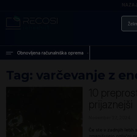
NAZAJ 
Iskanje
Obnovljena računalniška oprema
Tag: varčevanje z en
10 preprost
prijaznejši
November 27, 2024
Če ste v zadnjih letih
zmanjšujejo ogljični o