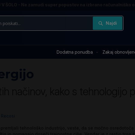
V ŠOLO - Ne zamudi super popustov na izbrano računalniško 
Najdi
Dodatna ponudba
Zakaj obnovljen
ergijo
ih načinov, kako s tehnologijo p
Recosi
 spremljali tehnološko industrijo, veste, da se močno osredotoča
dtis in pomagajo doseči trajnostne cilje. Vendar je z rastjo trga