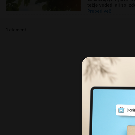
težje vedeti, ali so izde
Preberi več
1
element