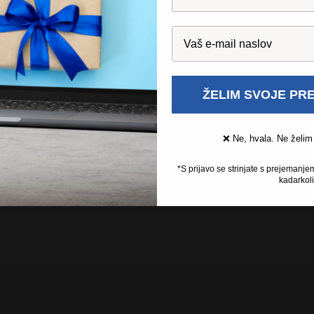
ŽELIM SVOJE PR
❌ Ne, hvala. Ne želim
*S prijavo se strinjate s prejemanje
kadarkoli