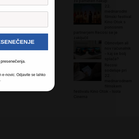
za pameten nakup
22.
mednarodni
filmski festival
Kino Otok s
ponosnim
partnerjem Recosi se je
zaključil
ESENEČENJE
Obnovljen ali
nov računalnik
– kaj se bolj
splača?
 presenečenja.
Recosi
sodeluje pri
m e-novic. Odjavite se lahko
22.
.
mednarodnem
filmskem
festivalu Kino Otok - Isola
Cinema