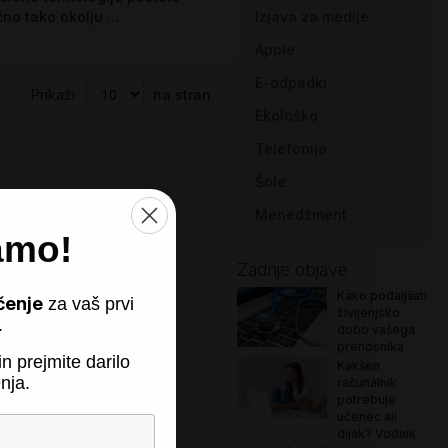
čno tako okolju ...
Izjava za medije
Apple
E-odpadki
Prikaži
na stran
Ekološko
Telefonija
Šole
Menedžment
amo!
Zadnje objave
Kako podaljšati
čenje
za vaš prvi
življenjsko
.
dobo vašega
prenosnika
n prejmite darilo
Kakšen
nja.
računalnik
potrebuje
učenec ali
dijak? Vodnik