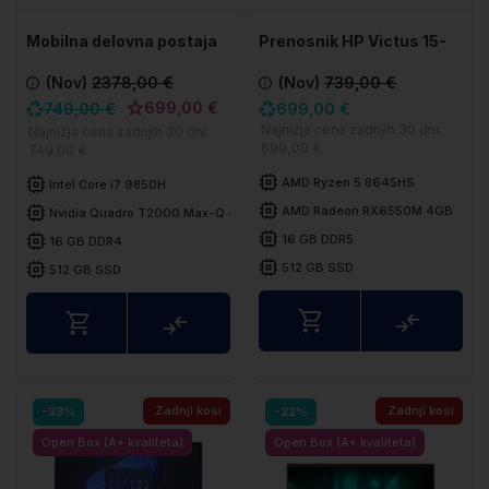
Mobilna delovna postaja
Prenosnik HP Victus 15-
HP Zbook 15 G6
fb3025nf
(Nov)
2378,00 €
(Nov)
739,00 €
699,00 €
749,00 €
699,00 €
Najnižja cena zadnjih 30 dni:
Najnižja cena zadnjih 30 dni:
699,00 €
749.00 €
AMD Ryzen 5 8645HS
Intel Core i7 9850H
AMD Radeon RX6550M 4GB
Nvidia Quadro T2000 Max-Q 4GB
16 GB DDR5
16 GB DDR4
512 GB SSD
512 GB SSD
Primerj
Primerjaj
Zadnji kosi
Zadnji kosi
-33%
-22%
Open Box (A+ kvaliteta)
Open Box (A+ kvaliteta)