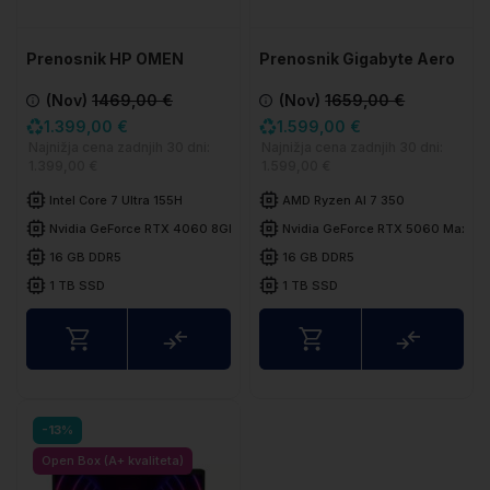
Prenosnik HP OMEN
Prenosnik Gigabyte Aero
Transcend 14-fb0005nx
X16 1VH93DEC64AH
(Nov)
1469,00 €
(Nov)
1659,00 €
1.399,00 €
1.599,00 €
Najnižja cena zadnjih 30 dni:
Najnižja cena zadnjih 30 dni:
1.399,00 €
1.599,00 €
Intel Core 7 Ultra 155H
AMD Ryzen AI 7 350
Nvidia GeForce RTX 4060 8GB
Nvidia GeForce RTX 5060 Max-Q
16 GB DDR5
16 GB DDR5
1 TB SSD
1 TB SSD
Primerjaj
Primerj
-13%
Open Box (A+ kvaliteta)