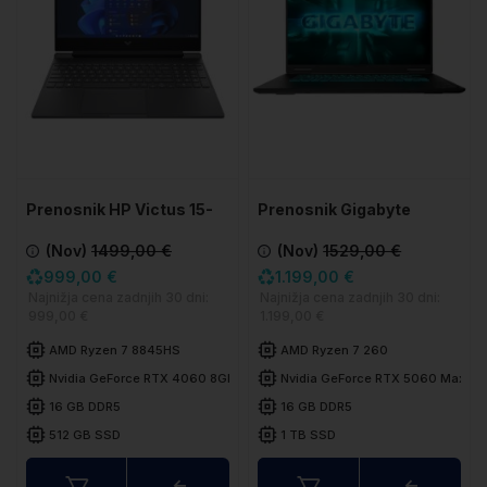
Prenosnik HP Victus 15-
Prenosnik Gigabyte
fb2775ng
Gaming A16
(Nov)
1499,00 €
(Nov)
1529,00 €
3VHK3DE894SH
999,00 €
1.199,00 €
Najnižja cena zadnjih 30 dni:
Najnižja cena zadnjih 30 dni:
999,00 €
1.199,00 €
AMD Ryzen 7 8845HS
AMD Ryzen 7 260
Nvidia GeForce RTX 4060 8GB
Nvidia GeForce RTX 5060 Max-Q
16 GB DDR5
16 GB DDR5
512 GB SSD
1 TB SSD
Primerjaj
Primerj