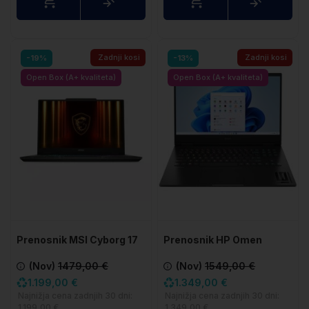
Zadnji kosi
Zadnji kosi
-19%
-13%
Open Box (A+ kvaliteta)
Open Box (A+ kvaliteta)
Prenosnik MSI Cyborg 17
Prenosnik HP Omen
B13WFKG
Gaming 16-AE0XXX
(Nov)
1479,00 €
(Nov)
1549,00 €
1.199,00 €
1.349,00 €
Najnižja cena zadnjih 30 dni:
Najnižja cena zadnjih 30 dni:
1.199,00 €
1.349,00 €