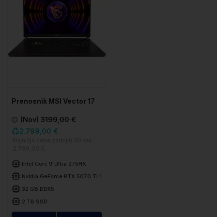
Prenosnik MSI Vector 17
HX AI A2XWHG-041
(Nov)
3199,00 €
2.799,00 €
Najnižja cena zadnjih 30 dni:
2.799,00 €
Intel Core 9 Ultra 275HX
Nvidia GeForce RTX 5070 Ti 12GB
32 GB DDR5
2 TB SSD