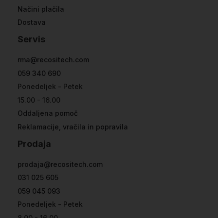
Načini plačila
Dostava
Servis
rma@recositech.com
059 340 690
Ponedeljek - Petek
15.00 - 16.00
Oddaljena pomoč
Reklamacije, vračila in popravila
Prodaja
prodaja@recositech.com
031 025 605
059 045 093
Ponedeljek - Petek
8.00 - 16.00