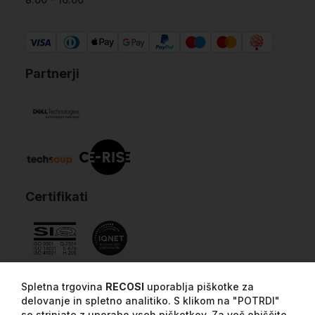
Partnerji
Certifikati
Spletna trgovina
RECOSI
uporablja piškotke za
delovanje in spletno analitiko. S klikom na "POTRDI"
se strinjate z uporabo vseh piškotkov. Za več obiščite