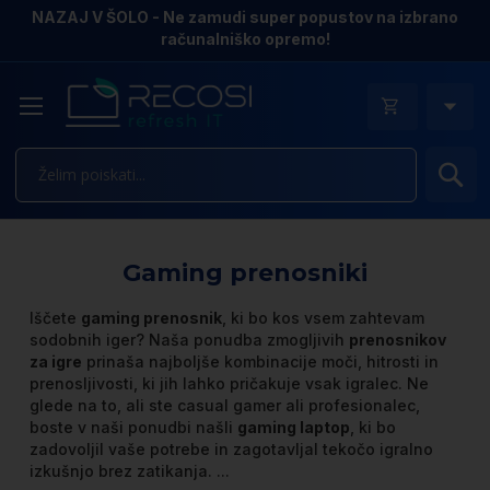
NAZAJ V ŠOLO - Ne zamudi super popustov na izbrano
računalniško opremo!
Is
Gaming prenosniki
Iščete
gaming prenosnik
, ki bo kos vsem zahtevam
sodobnih iger? Naša ponudba zmogljivih
prenosnikov
za igre
prinaša najboljše kombinacije moči, hitrosti in
prenosljivosti, ki jih lahko pričakuje vsak igralec. Ne
glede na to, ali ste casual gamer ali profesionalec,
boste v naši ponudbi našli
gaming laptop
, ki bo
zadovoljil vaše potrebe in zagotavljal tekočo igralno
izkušnjo brez zatikanja.
...