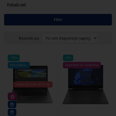
Pokaži več
Filtri
Razvrsti po
-71%
-5%
Obnovljeno
Open Box (A+ kvaliteta)
Samo še
0 dni 13:27:32
Super prihranek 50€
32GB RAM
WIN 11 PRO