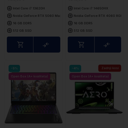
Intel Core i7 13620H
Intel Core i7 14650HX
Nvidia GeForce RTX 5060 Max-Q 8GB
Nvidia GeForce RTX 4060 8GB
16 GB DDR5
16 GB DDR5
512 GB SSD
512 GB SSD
Primerjaj
Primerj
Zadnji kosi
-5%
-4%
Open Box (A+ kvaliteta)
Open Box (A+ kvaliteta)