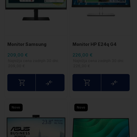
Monitor Samsung
Monitor HP E24q G4
S24A400VEU 24″ FHD
209,00 €
226,00 €
IPS monitor (kamera
Najnižja cena zadnjih 30 dni:
Najnižja cena zadnjih 30 dni:
209,00 €
226,00 €
Primerjaj
Primerj
Novo
Novo