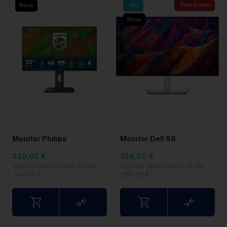
Zadnji kosi
Novo
-5%
Novo
Monitor Philips
Monitor Dell 68
32B1N3800 32″ 4K UHD
349,00 €
359,00 €
IPS (zvočniki
Najnižja cena zadnjih 30 dni:
Najnižja cena zadnjih 30 dni:
349,00 €
359,00 €
Primerjaj
Primerj