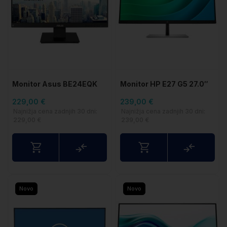
Monitor Asus BE24EQK
Monitor HP E27 G5 27.0″
23.8"
(68
229,00 €
239,00 €
Najnižja cena zadnjih 30 dni:
Najnižja cena zadnjih 30 dni:
229,00 €
239,00 €
Primerjaj
Primerj
Novo
Novo