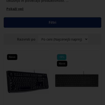
izkušnjo in povečajo produktivnost.
...
Pokaži več
Filtri
Razvrsti po
Novo
-5%
Novo