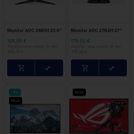
Monitor AOC 24B1H 23.6″
Monitor AOC 27B2H 27″
1920x1080 MVA (IPS)
Gaming 75Hz IPS 7ms
149,00 €
179,00 €
(1920x1080)
Najnižja cena zadnjih 30 dni:
Najnižja cena zadnjih 30 dni:
149,00 €
179,00 €
Primerjaj
Primerj
-5%
Novo
Novo