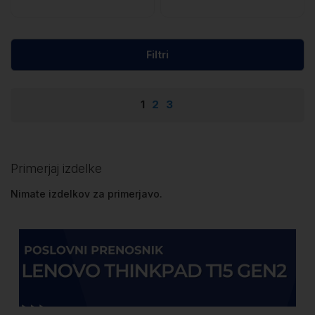
Filtri
Stran
Trenutno berete stran
Stran
Stran
1
2
3
Primerjaj izdelke
Nimate izdelkov za primerjavo.