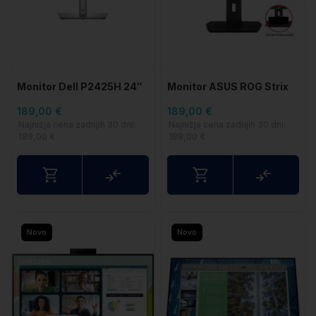
Monitor Dell P2425H 24″
Monitor ASUS ROG Strix
FHD IPS monitor (HDMI
XG259CS 24
189,00 €
189,00 €
Najnižja cena zadnjih 30 dni:
Najnižja cena zadnjih 30 dni:
189,00 €
189,00 €
Primerjaj
Primerj
Novo
Novo