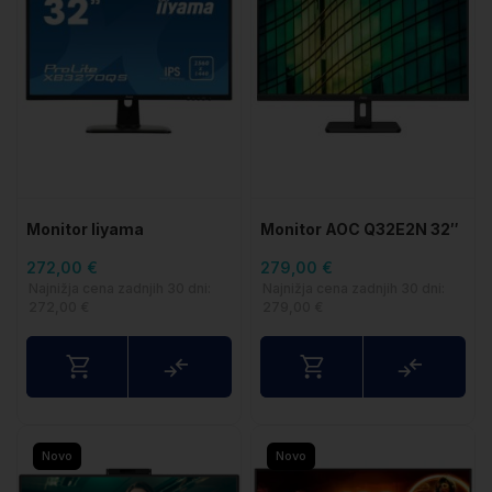
Monitor Iiyama
Monitor AOC Q32E2N 32″
XB3270QS-B1 32" 81
2560x1440 MVA 4ms
272,00 €
279,00 €
Najnižja cena zadnjih 30 dni:
Najnižja cena zadnjih 30 dni:
272,00 €
279,00 €
Primerjaj
Primerj
Novo
Novo