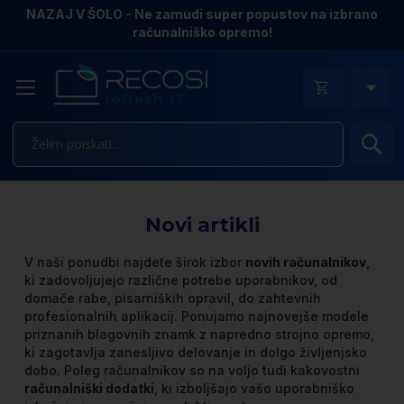
NAZAJ V ŠOLO - Ne zamudi super popustov na izbrano
računalniško opremo!
Is
Novi artikli
V naši ponudbi najdete širok izbor
novih računalnikov
,
ki zadovoljujejo različne potrebe uporabnikov, od
domače rabe, pisarniških opravil, do zahtevnih
profesionalnih aplikacij. Ponujamo najnovejše modele
priznanih blagovnih znamk z napredno strojno opremo,
ki zagotavlja zanesljivo delovanje in dolgo življenjsko
dobo. Poleg računalnikov so na voljo tudi kakovostni
računalniški dodatki
, ki izboljšajo vašo uporabniško