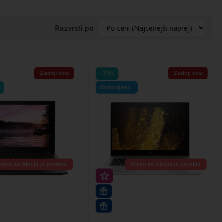
Razvrsti po
Zadnji kosi
Zadnji kosi
-71%
Obnovljeno
Samo še
Akcija je potekla
Samo še
Akcija je potekla
Super prihranek 20€
rihranek 30€
16GB RAM
PRO
WIN 11 PRO