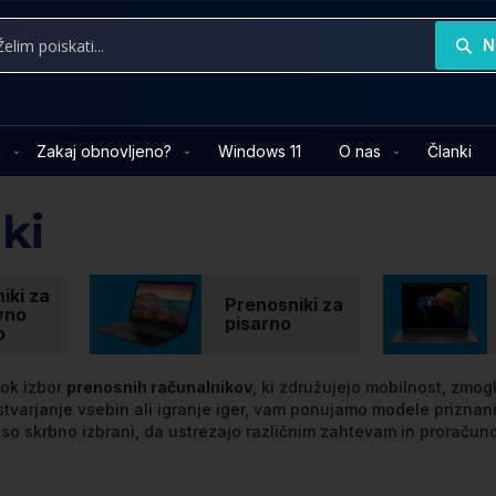
N
a
Zakaj obnovljeno?
Windows 11
O nas
Članki
ki
iki za
Prenosniki za
vno
pisarno
o
rok izbor
prenosnih računalnikov
, ki združujejo mobilnost, zmog
ustvarjanje vsebin ali igranje iger, vam ponujamo modele prizna
so skrbno izbrani, da ustrezajo različnim zahtevam in proraču