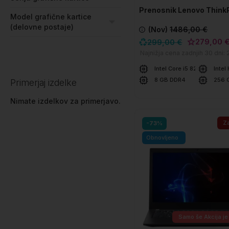
Prenosnik Lenovo Think
Model grafične kartice
T580
(delovne postaje)
(Nov)
1486,00 €
279,00 
299,00 €
Najnižja cena zadnjih 30 dni:
Intel Core i5 8250U
Intel
8 GB DDR4
256 
Primerjaj izdelke
Nimate izdelkov za primerjavo.
V košarico
Za
-73%
Obnovljeno
Samo še
Akcija je