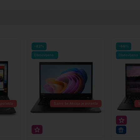
-82%
-66%
Obnovljeno
Obnovljeno
 potekla
Samo še
Akcija je potekla
Super p
Super prihranek 20€
WIN 11 