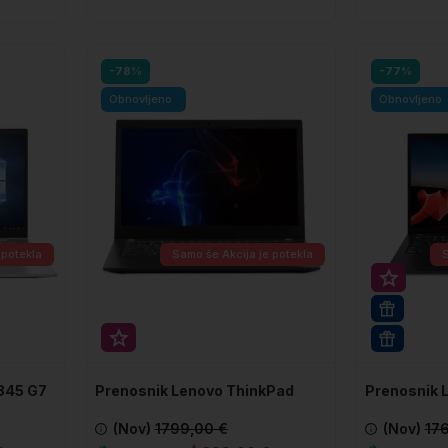
V košarico
V ko
Primerjaj
Primerjaj
-78%
-77%
Obnovljeno
Obnovljeno
 potekla
Samo še
Akcija je potekla
Super p
512GB 
Super prihranek 20€
WIN 11 
 845 G7
Prenosnik Lenovo ThinkPad
Prenosnik 
T480s
T14s GEN1
(Nov)
1799,00 €
(Nov)
17