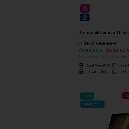
Super prihranek 20€
WIN 11 PRO
Prenosnik Lenovo Think
T480s
(Nov)
1299,00 €
349,00 
369,00 €
Najnižja cena zadnjih 30 dni:
Intel Core i5 8350U
Intel
16 GB DDR4
256 
V košarico
Za
-77%
Obnovljeno