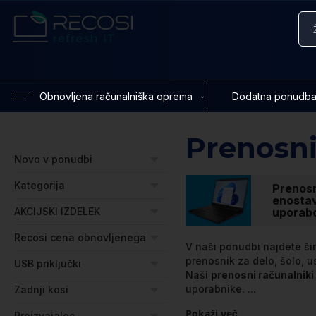
Iskanje
Obnovljena računalniška oprema
Dodatna ponudb
Prenosni
Novo v ponudbi
Kategorija
Prenosn
enosta
uporab
AKCIJSKI IZDELEK
Recosi cena obnovljenega
V naši ponudbi najdete ši
prenosnik za delo, šolo, 
USB priključki
Naši
prenosni računalniki
uporabnike.
...
Zadnji kosi
Pokaži več
Proizvajalec