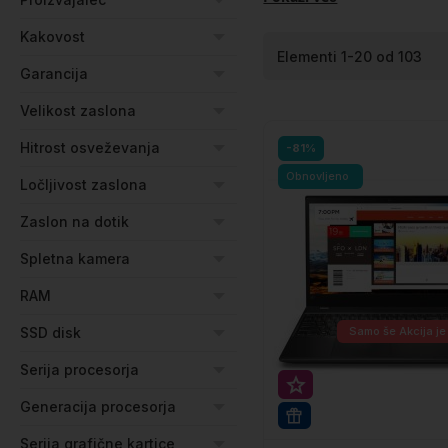
Kakovost
Elementi
1
-
20
od
103
Garancija
Velikost zaslona
Hitrost osveževanja
-81%
Obnovljeno
Ločljivost zaslona
Zaslon na dotik
Spletna kamera
RAM
SSD disk
Samo še
Akcija je
Serija procesorja
Super prihranek 20€
Generacija procesorja
WIN 11 PRO
Serija grafične kartice