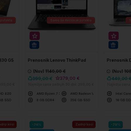
 potekla
Samo še
Akcija je potekla
Super prihranek 20€
Super p
WIN 11 PRO
WIN 11 
 830 G5
Prenosnik Lenovo ThinkPad
Prenosnik 
T495
(Nov)
1140,00 €
(Nov)
10
€
379,00 €
399,00 €
449,00 
399,00 €
Najnižja cena zadnjih 30 dni:
399,00 €
Najnižja cena
 HD 620
AMD Ryzen 7 3700U
AMD Radeon Vega 10
Intel Cor
GB SSD
8 GB DDR4
256 GB SSD
16 GB D
V košarico
V ko
Primerjaj
Primerjaj
dnji kosi
Zadnji kosi
-74%
-79%