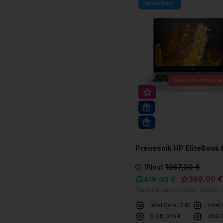
Obnovljeno
Samo še
Akcija je
Super prihranek 20€
512 GB SSD
WIN 11 PRO
Prenosnik HP EliteBook
(Nov)
1367,00 €
399,00 €
419,00 €
Najnižja cena zadnjih 30 dni:
Intel Core i7 8565U
Intel
8 GB DDR4
256 