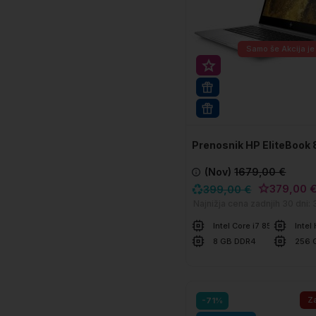
Samo še
Akcija je
Super prihranek 20€
16GB RAM
WIN 11 PRO
Prenosnik HP EliteBook
(Nov)
1679,00 €
379,00 
399,00 €
Najnižja cena zadnjih 30 dni:
Intel Core i7 8550U
Intel
8 GB DDR4
256 
V košarico
Za
-71%