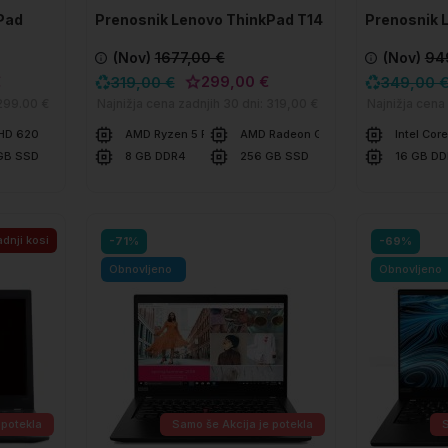
Pad
Prenosnik Lenovo ThinkPad T14
Prenosnik 
GEN1a
T490s
(Nov)
1677,00 €
(Nov)
94
€
299,00 €
319,00 €
349,00 
299.00 €
Najnižja cena zadnjih 30 dni:
319,00 €
Najnižja cena
 HD 620
AMD Ryzen 5 PRO 4650U
AMD Radeon Graphics
Intel Cor
GB SSD
8 GB DDR4
256 GB SSD
16 GB D
V košarico
V ko
Primerjaj
Primerjaj
dnji kosi
-71%
-69%
Obnovljeno
Obnovljeno
 potekla
Samo še
Akcija je potekla