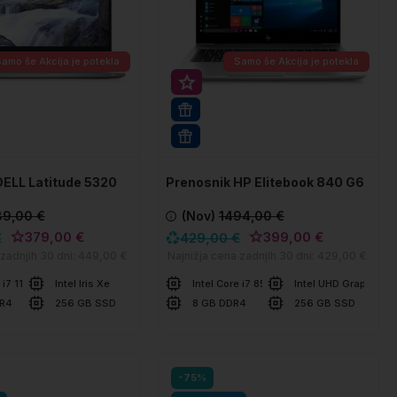
Samo še
Akcija je potekla
Samo še
Akcija je potekla
Super prihranek 30€
rihranek 70€
16GB RAM | 512 GB SSD
PRO
WIN 11 PRO
DELL Latitude 5320
Prenosnik HP Elitebook 840 G6
89,00 €
(Nov)
1494,00 €
379,00 €
399,00 €
€
429,00 €
 zadnjih 30 dni:
449,00 €
Najnižja cena zadnjih 30 dni:
429,00 €
e i7 1185G7
Intel Iris Xe
Intel Core i7 8565U
Intel UHD Graphics
DR4
256 GB SSD
8 GB DDR4
256 GB SSD
šarico
V košarico
Primerjaj
Primer
-75%