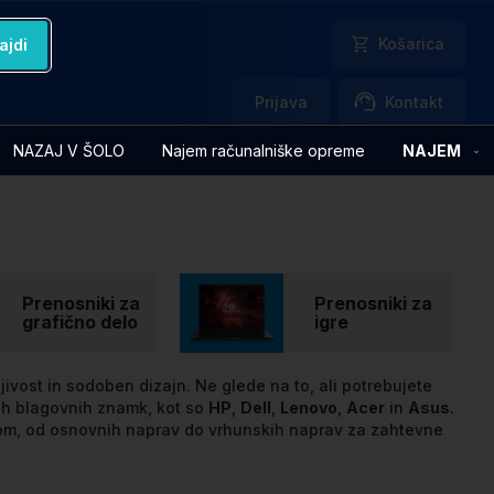
Košarica
ajdi
Prijava
Kontakt
NAZAJ V ŠOLO
Najem računalniške opreme
NAJEM
Prenosniki za
Prenosniki za
grafično delo
igre
ljivost in sodoben dizajn. Ne glede na to, ali potrebujete
nih blagovnih znamk, kot so
HP
,
Dell
,
Lenovo
,
Acer
in
Asus
.
nom, od osnovnih naprav do vrhunskih naprav za zahtevne