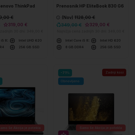
Lenovo ThinkPad
Prenosnik HP EliteBook 830 G6
9,00 €
(Nov)
1128,00 €
319,00 €
329,00 €
€
349,00 €
 zadnjih 30 dni:
349,00 €
Najnižja cena zadnjih 30 dni:
349,00 €
e i5 8365U
Intel UHD 620
Intel Core i5 8365U
Intel HD 620
DR4
256 GB SSD
8 GB DDR4
256 GB SSD
šarico
V košarico
Primerjaj
Primer
Zadnji kosi
-71%
Obnovljeno
Samo še
Akcija je potekla
Samo še
Akcija je potekla
Super prihranek 20€