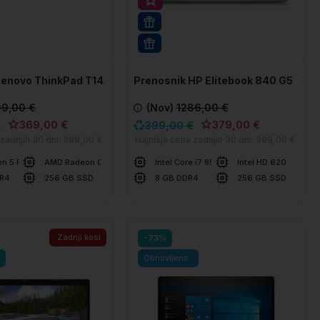
512GB SSD
rihranek 30€
WIN 11 PRO
Lenovo ThinkPad T14
Prenosnik HP Elitebook 840 G5
09,00 €
(Nov)
1286,00 €
369,00 €
379,00 €
€
399,00 €
 zadnjih 30 dni:
399,00 €
Najnižja cena zadnjih 30 dni:
399,00 €
en 5 PRO 5650U
AMD Radeon Graphics
Intel Core i7 8550U
Intel HD 620
DR4
256 GB SSD
8 GB DDR4
256 GB SSD
šarico
V košarico
Primerjaj
Primer
Zadnji kosi
-73%
Obnovljeno