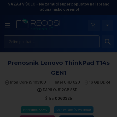
NAZAJ V ŠOLO - Ne zamudi super popustov na izbrano
računalniško opremo!
Is
Pr
Prenosnik Lenovo ThinkPad T14s
n
k
GEN1
ga
sl
Intel Core i5 10310U
Intel UHD 620
16 GB DDR4
DARILO: 512GB SSD
Šifra
006332b
Prihranek -77%
Obnovljeno (A kvaliteta)