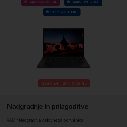
Super popust 50€
Darilo 512GB SSD
Darilo WIN 11 PRO
Samo še
1 dni 10:39:45
Preskoči
na
Nadgradnje in prilagoditve
začetek
galerije
slik
RAM / Nadgradnja delovnega pomnilnika