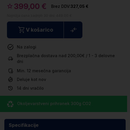
399,00 €
327,05 €
Najnižja cena zadnjih 30 dni:
449.00 €
V košarico
Na zalogi
Brezplačna dostava nad 200,00€ / 1 - 3 delovne
dni
Min. 12 mesečna garancija
Deluje kot nov
14 dni vračilo
Okoljevarstveni prihranek
300g CO
2
Specifikacije