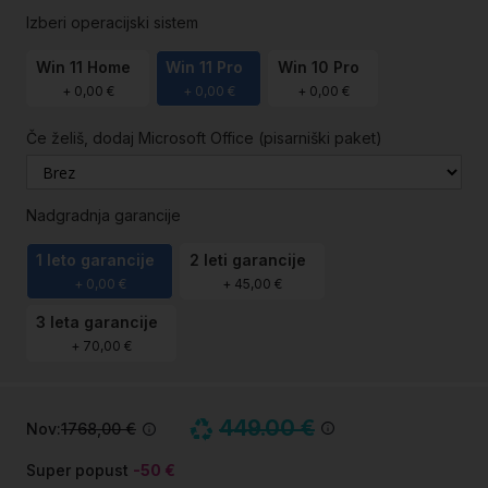
Izberi operacijski sistem
Win 11 Home
Win 11 Pro
Win 10 Pro
+
0,00 €
+
0,00 €
+
0,00 €
Če želiš, dodaj Microsoft Office (pisarniški paket)
Nadgradnja garancije
1 leto garancije
2 leti garancije
+
0,00 €
+
45,00 €
3 leta garancije
+
70,00 €
449.00 €
Nov:
1768,00 €
Super popust
-50 €