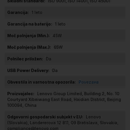
ISO 9001, ISO 14001, ISO 45001
1 leto
1 leto
45W
65W
Da
Da
Povezava
Lenovo Group Limited, Building 2, No. 10
Courtyard Xibeiwang East Road, Haidian District, Beijing
100094, China
Lenovo
(Slovakia), Landererova 12 811, 09 Bratislava, Slovakia,
compliance@lenovo.com