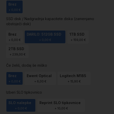
Brez
+
0,00 €
SSD disk / Nadgradnja kapacitete diska (zamenjamo
obstoječi disk)
Brez
DARILO: 512GB SSD
1TB SSD
+
0,00 €
+
0,00 €
+
159,00 €
2TB SSD
+
239,00 €
Če želiš, dodaj še miško
Brez
Ewent Optical
Logitech M185
+
0,00 €
+
6,00 €
+
15,90 €
Izberi SLO tipkovnico
SLO nalepke
Reprint SLO tipkovnice
+
0,00 €
+
10,00 €