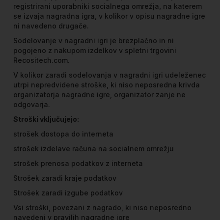
registrirani uporabniki socialnega omrežja, na katerem
se izvaja nagradna igra, v kolikor v opisu nagradne igre
ni navedeno drugače.
Sodelovanje v nagradni igri je brezplačno in ni
pogojeno z nakupom izdelkov v spletni trgovini
Recositech.com.
V kolikor zaradi sodelovanja v nagradni igri udeleženec
utrpi nepredvidene stroške, ki niso neposredna krivda
organizatorja nagradne igre, organizator zanje ne
odgovarja.
Stroški vključujejo:
strošek dostopa do interneta
strošek izdelave računa na socialnem omrežju
strošek prenosa podatkov z interneta
Strošek zaradi kraje podatkov
Strošek zaradi izgube podatkov
Vsi stroški, povezani z nagrado, ki niso neposredno
navedeni v pravilih nagradne igre