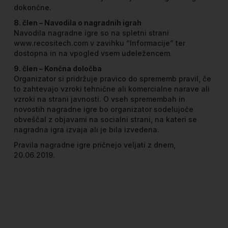
dokončne.
8. člen – Navodila o nagradnih igrah
Navodila nagradne igre so na spletni strani
www.recositech.com v zavihku “Informacije” ter
dostopna in na vpogled vsem udeležencem.
9. člen – Končna določba
Organizator si pridržuje pravico do sprememb pravil, če
to zahtevajo vzroki tehnične ali komercialne narave ali
vzroki na strani javnosti. O vseh spremembah in
novostih nagradne igre bo organizator sodelujoče
obveščal z objavami na socialni strani, na kateri se
nagradna igra izvaja ali je bila izvedena.
Pravila nagradne igre pričnejo veljati z dnem,
20.06.2019.