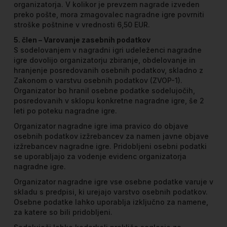
organizatorja. V kolikor je prevzem nagrade izveden
preko pošte, mora zmagovalec nagradne igre povrniti
stroške poštnine v vrednosti 6,50 EUR.
5. člen – Varovanje zasebnih podatkov
S sodelovanjem v nagradni igri udeleženci nagradne
igre dovolijo organizatorju zbiranje, obdelovanje in
hranjenje posredovanih osebnih podatkov, skladno z
Zakonom o varstvu osebnih podatkov (ZVOP-1).
Organizator bo hranil osebne podatke sodelujočih,
posredovanih v sklopu konkretne nagradne igre, še 2
leti po poteku nagradne igre.
Organizator nagradne igre ima pravico do objave
osebnih podatkov izžrebancev za namen javne objave
izžrebancev nagradne igre. Pridobljeni osebni podatki
se uporabljajo za vodenje evidenc organizatorja
nagradne igre.
Organizator nagradne igre vse osebne podatke varuje v
skladu s predpisi, ki urejajo varstvo osebnih podatkov.
Osebne podatke lahko uporablja izključno za namene,
za katere so bili pridobljeni.