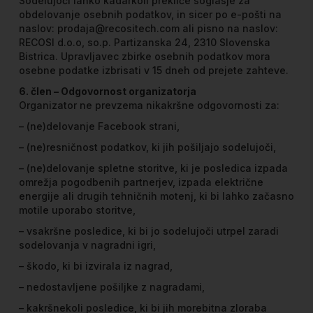
Sodelujoči lahko kadarkoli prekliče soglasje za
obdelovanje osebnih podatkov, in sicer po e-pošti na
naslov: prodaja@recositech.com ali pisno na naslov:
RECOSI d.o.o, so.p. Partizanska 24, 2310 Slovenska
Bistrica. Upravljavec zbirke osebnih podatkov mora
osebne podatke izbrisati v 15 dneh od prejete zahteve.
6. člen – Odgovornost organizatorja
Organizator ne prevzema nikakršne odgovornosti za:
– (ne)delovanje Facebook strani,
– (ne)resničnost podatkov, ki jih pošiljajo sodelujoči,
– (ne)delovanje spletne storitve, ki je posledica izpada
omrežja pogodbenih partnerjev, izpada električne
energije ali drugih tehničnih motenj, ki bi lahko začasno
motile uporabo storitve,
– vsakršne posledice, ki bi jo sodelujoči utrpel zaradi
sodelovanja v nagradni igri,
– škodo, ki bi izvirala iz nagrad,
– nedostavljene pošiljke z nagradami,
– kakršnekoli posledice, ki bi jih morebitna zloraba