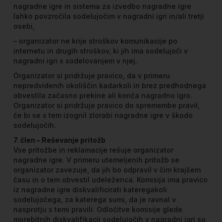
nagradne igre in sistema za izvedbo nagradne igre
lahko povzročila sodelujočim v nagradni igri in/ali tretji
osebi,
– organizator ne krije stroškov komunikacije po
internetu in drugih stroškov, ki jih ima sodelujoči v
nagradni igri s sodelovanjem v njej.
Organizator si pridržuje pravico, da v primeru
nepredvidenih okoliščin kadarkoli in brez predhodnega
obvestila začasno prekine ali konča nagradno igro.
Organizator si pridržuje pravico do spremembe pravil,
če bi se s tem izognil zlorabi nagradne igre v škodo
sodelujočih.
7. člen – Reševanje pritožb
Vse pritožbe in reklamacije rešuje organizator
nagradne igre. V primeru utemeljenih pritožb se
organizator zavezuje, da jih bo odpravil v čim krajšem
času in o tem obvestil udeleženca. Komisija ima pravico
iz nagradne igre diskvalificirati kateregakoli
sodelujočega, za katerega sumi, da je ravnal v
nasprotju s temi pravili. Odločitve komisije glede
morebitnih diskvalifikacij sodelujočih v nagradni igri so