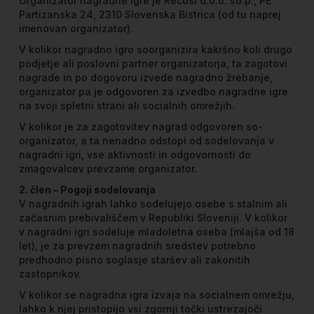
Organizator nagradne igre je Recosi d.o.o. so.p., PE
Partizanska 24, 2310 Slovenska Bistrica (od tu naprej
imenovan organizator).
V kolikor nagradno igro soorganizira kakršno koli drugo
podjetje ali poslovni partner organizatorja, ta zagotovi
nagrade in po dogovoru izvede nagradno žrebanje,
organizator pa je odgovoren za izvedbo nagradne igre
na svoji spletni strani ali socialnih omrežjih.
V kolikor je za zagotovitev nagrad odgovoren so-
organizator, a ta nenadno odstopi od sodelovanja v
nagradni igri, vse aktivnosti in odgovornosti do
zmagovalcev prevzame organizator.
2. člen – Pogoji sodelovanja
V nagradnih igrah lahko sodelujejo osebe s stalnim ali
začasnim prebivališčem v Republiki Sloveniji. V kolikor
v nagradni igri sodeluje mladoletna oseba (mlajša od 18
let), je za prevzem nagradnih sredstev potrebno
predhodno pisno soglasje staršev ali zakonitih
zastopnikov.
V kolikor se nagradna igra izvaja na socialnem omrežju,
lahko k njej pristopijo vsi zgornji točki ustrezajoči