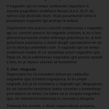
V nagradni igri ne smejo sodelovati zaposleni in
zunanji pogodbeni sodelavci Recosi d.o.o. So.P. ali
njihovi ožji družinski člani. Vsak posameznik lahko k
posamezni nagradni igri pristopi le enkrat.
Organizator ima pravico zavrniti sodelovanje v nagradni
igri oz. zavrniti pravico do nagrade osebam, ki so v fazi
glasovanja kazale znake očitnega goljufanja oz. je bilo
goljufanje prijavljeno s strani drugih uporabnikov ter če
za-to obstaja utemeljen sum. V nagradni igri ne smejo
sodelovati osebe, ki ne sprejmejo pravil nagradne igre.
Šteje se, da je udeleženec nagradne igre pravila sprejel
s tem, ko je objavo všečkal ali komentiral.
3. člen – Nagrade
Organizator bo na navedeni datum po zaključku
nagradne igre izžrebal nagrajenca, ki bo prejel
nagrado, kot je ta navedena v nagradni igri. Nagrajenec
bo ob oznanitvi rezultatov žreba označen v komentarju
pod objavo na strani, na kateri se je izvajala nagradna
igra, če metoda kontaktiranja ni navedena drugače.
Žrebanje bo izvedla, s strani organizatorja potrjena,