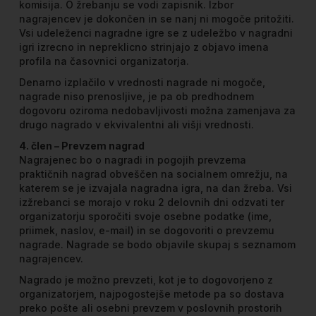
komisija. O žrebanju se vodi zapisnik. Izbor
nagrajencev je dokončen in se nanj ni mogoče pritožiti.
Vsi udeleženci nagradne igre se z udeležbo v nagradni
igri izrecno in nepreklicno strinjajo z objavo imena
profila na časovnici organizatorja.
Denarno izplačilo v vrednosti nagrade ni mogoče,
nagrade niso prenosljive, je pa ob predhodnem
dogovoru oziroma nedobavljivosti možna zamenjava za
drugo nagrado v ekvivalentni ali višji vrednosti.
4. člen – Prevzem nagrad
Nagrajenec bo o nagradi in pogojih prevzema
praktičnih nagrad obveščen na socialnem omrežju, na
katerem se je izvajala nagradna igra, na dan žreba. Vsi
izžrebanci se morajo v roku 2 delovnih dni odzvati ter
organizatorju sporočiti svoje osebne podatke (ime,
priimek, naslov, e-mail) in se dogovoriti o prevzemu
nagrade. Nagrade se bodo objavile skupaj s seznamom
nagrajencev.
Nagrado je možno prevzeti, kot je to dogovorjeno z
organizatorjem, najpogostejše metode pa so dostava
preko pošte ali osebni prevzem v poslovnih prostorih