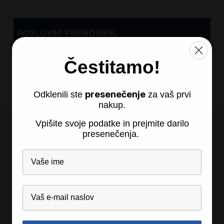
Čestitamo!
presenečenje
Odklenili ste
za vaš prvi
nakup.
Vpišite svoje podatke in prejmite darilo
presenečenja.
Recosi d.o.o., so.p.
Partizanska 24
2310 Sl. Bistrica