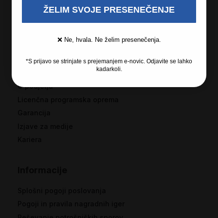
ŽELIM SVOJE PRESENEČENJE
❌ Ne, hvala. Ne želim presenečenja.
*S prijavo se strinjate s prejemanjem e-novic. Odjavite se lahko
Recosi
kadarkoli.
O podjetju
Licenčna programska oprema
Garancija
Izjave za medije
Kariera
Informacije
Splošni pogoji poslovanja
Pogoji in pravila nagradnih iger
Reševanje potrošniških sporov