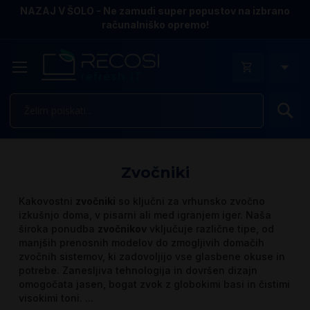
NAZAJ V ŠOLO - Ne zamudi super popustov na izbrano
računalniško opremo!
Is
Zvočniki
Kakovostni
zvočniki
so ključni za vrhunsko zvočno
izkušnjo doma, v pisarni ali med igranjem iger. Naša
široka ponudba
zvočnikov
vključuje različne tipe, od
manjših prenosnih modelov do zmogljivih domačih
zvočnih sistemov, ki zadovoljijo vse glasbene okuse in
potrebe. Zanesljiva tehnologija in dovršen dizajn
omogočata jasen, bogat zvok z globokimi basi in čistimi
visokimi toni.
...