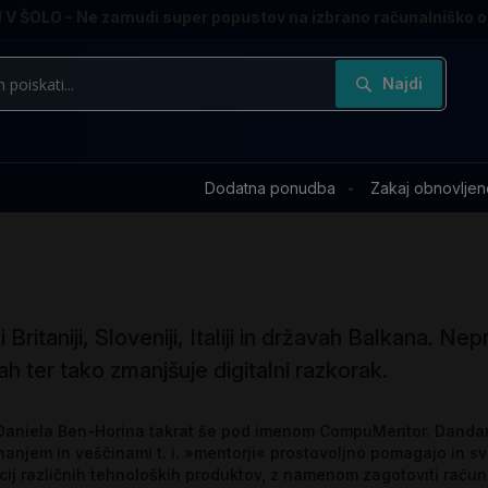
V ŠOLO - Ne zamudi super popustov na izbrano računalniško 
Najdi
Dodatna ponudba
Zakaj obnovljen
ritaniji, Sloveniji, Italiji in državah Balkana. N
 ter tako zmanjšuje digitalni razkorak.
ani Daniela Ben-Horina takrat še pod imenom CompuMentor. Dan
nanjem in veščinami t. i. »mentorji« prostovoljno pomagajo in s
acij različnih tehnoloških produktov, z namenom zagotoviti raču