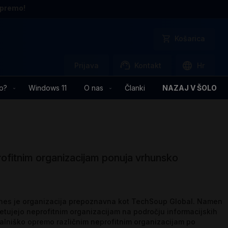
opremo!
Košarica
Prijava
Kontakt
Hr
o?
Windows 11
O nas
Članki
NAZAJ V ŠOLO
eprofitnim organizacijam ponuja vrhunsko
danes je organizacija prepoznavna kot TechSoup Global. Namen
vetujejo neprofitnim organizacijam na področju informacijskih
nalniško opremo različnim neprofitnim organizacijam po