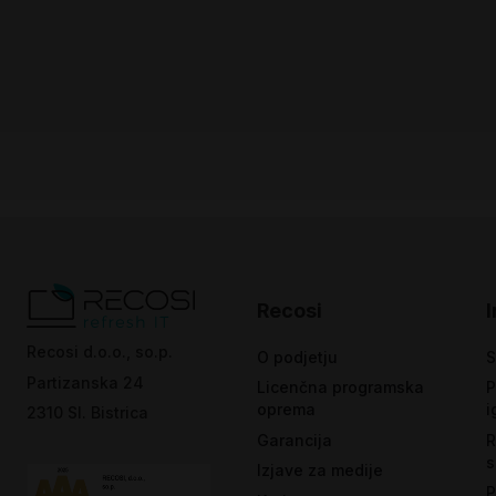
Recosi
Recosi d.o.o., so.p.
O podjetju
S
Partizanska 24
Licenčna programska
P
oprema
i
2310 Sl. Bistrica
Garancija
R
s
Izjave za medije
P