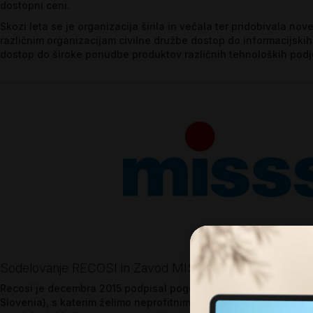
dostopni ceni.
Skozi leta se je organizacija širila in večala ter pridobivala 
različnim organizacijam civilne družbe dostop do informacijskih
dostop do široke ponudbe produktov različnih tehnoloških podje
Sodelovanje RECOSI in Zavod MISSS (Techsoup Sloven
Recosi je decembra 2015 podpisal pogodbo o sodelovanju z z
Slovenia), s katerim želimo neprofitnim organizacijam ponuditi