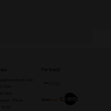
aja
Partnerji
ja@recositech.com
25 605
45 093
eljek - Petek
- 16.00