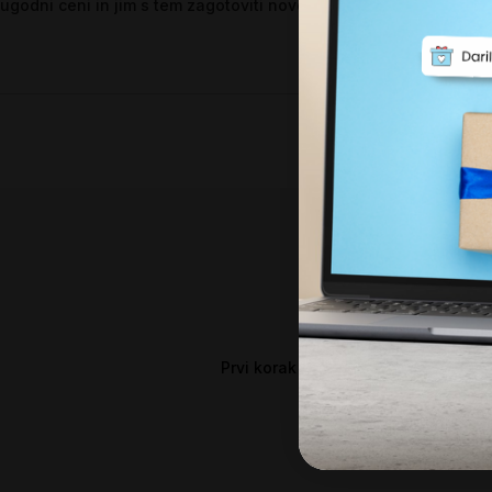
ugodni ceni in jim s tem zagotoviti novejšo opremo za njihovo d
Prvi korak pri pridobitvi donacije 
Registra