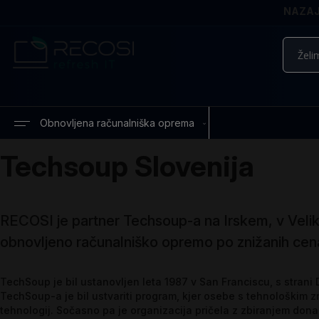
NAZAJ 
Iskanje
Obnovljena računalniška oprema
Techsoup Slovenija
RECOSI je partner Techsoup-a na Irskem, v Veliki B
obnovljeno računalniško opremo po znižanih cenah
TechSoup je bil ustanovljen leta 1987 v San Franciscu, s str
TechSoup-a je bil ustvariti program, kjer osebe s tehnološkim z
tehnologij. Sočasno pa je organizacija pričela z zbiranjem don