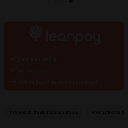
5 minut do kredita
 Brez papirjev
 Najhitrejša pot do obročnega nakupa
Prenosniki za domačo uporabo
Prenosniki za pi