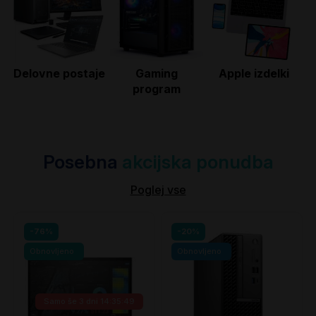
Delovne postaje
Gaming
Apple izdelki
program
Posebna
akcijska ponudba
Poglej vse
-76%
-20%
Obnovljeno
Obnovljeno
Samo še
3 dni 14:35:49