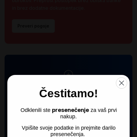
obrokov. Preprost postopek brez obiska banke
in brez dodatne dokumentacije.
Preveri pogoje
Brezplačna garancija
Čestitamo!
Vsi naši izdelki prejmejo 1 leto garancije, na 
nekatere vam podarimo tudi 2 leti ali več.
presenečenje
Odklenili ste
za vaš prvi
nakup.
Vpišite svoje podatke in prejmite darilo
presenečenja.