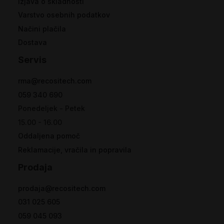
Izjava o skladnosti
Varstvo osebnih podatkov
Načini plačila
Dostava
Servis
rma@recositech.com
059 340 690
Ponedeljek - Petek
15.00 - 16.00
Oddaljena pomoč
Reklamacije, vračila in popravila
Prodaja
prodaja@recositech.com
031 025 605
059 045 093