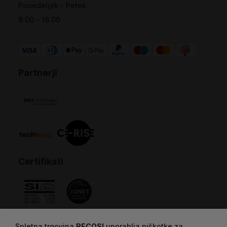
Ponedeljek - Petek
8.00 - 16.00
Partnerji
Certifikati
Spletna trgovina
RECOSI
uporablja piškotke za