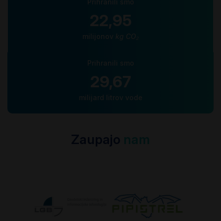
Prihranili smo
22,95
milijonov
kg CO₂
Prihranili smo
29,67
milijard litrov vode
Zaupajo
nam