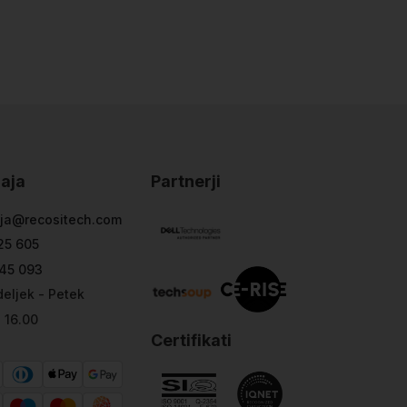
aja
Partnerji
ja@recositech.com
25 605
45 093
eljek - Petek
- 16.00
Certifikati