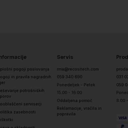
Informacije
Servis
Prod
plošni pogoji poslovanja
rma@recositech.com
proda
ogoji in pravila nagradnih
059 340 690
031 0
ger
Ponedeljek - Petek
059 0
eševanje potrošniških
15.00 - 16.00
Poned
porov
Oddaljena pomoč
8.00 
ooblaščeni serviserji
Reklamacije, vračila in
olitika zasebnosti
popravila
iškotki
zjava o skladnosti