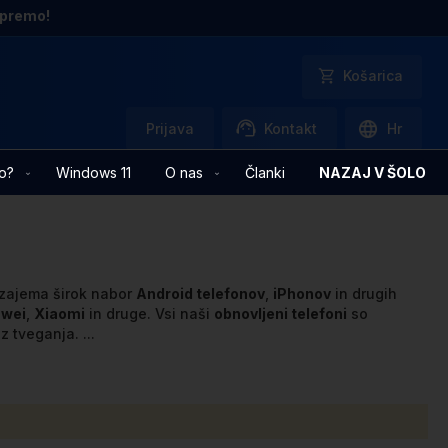
opremo!
Košarica
Prijava
Kontakt
Hr
o?
Windows 11
O nas
Članki
NAZAJ V ŠOLO
zajema širok nabor
Android telefonov
,
iPhonov
in drugih
wei
,
Xiaomi
in druge. Vsi naši
obnovljeni telefoni
so
ez tveganja.
...