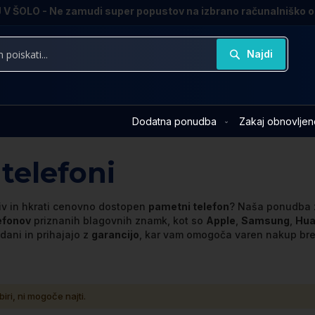
V ŠOLO - Ne zamudi super popustov na izbrano računalniško 
Najdi
Dodatna ponudba
Zakaj obnovljen
telefoni
iv in hkrati cenovno dostopen
pametni telefon
? Naša ponudba 
efonov
priznanih blagovnih znamk, kot so
Apple
,
Samsung
,
Hua
dani in prihajajo z
garancijo
, kar vam omogoča varen nakup br
biri, ni mogoče najti.