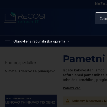
NAZAJ 
Iskanje
Obnovljena računalniška oprema
Pametni 
Primerjaj izdelke
Iščete kakovosten, zmoglj
Nimate izdelkov za primerjavo.
refurbished pametnih tel
tehnično brezhibni, pregle
Pokaži več
Izdelkov, ki ustrezajo iz