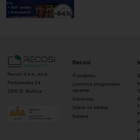
Recosi
Recosi d.o.o., so.p.
O podjetju
S
Partizanska 24
Licenčna programska
P
oprema
i
2310 Sl. Bistrica
Garancija
R
s
Izjave za medije
P
Kariera
P
P
I