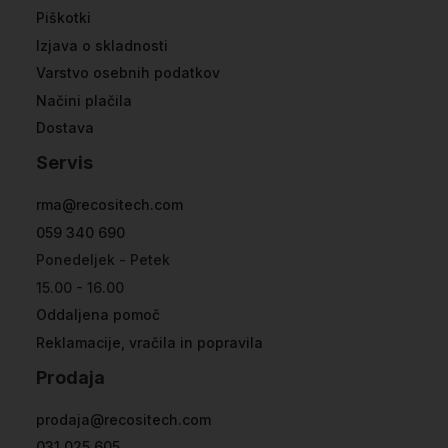
Piškotki
Izjava o skladnosti
Varstvo osebnih podatkov
Načini plačila
Dostava
Servis
rma@recositech.com
059 340 690
Ponedeljek - Petek
15.00 - 16.00
Oddaljena pomoč
Reklamacije, vračila in popravila
Prodaja
prodaja@recositech.com
031 025 605