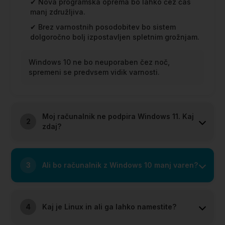
✔ Nova programska oprema bo lahko čez čas
manj združljiva.
✔ Brez varnostnih posodobitev bo sistem
dolgoročno bolj izpostavljen spletnim grožnjam.
Windows 10 ne bo neuporaben čez noč,
spremeni se predvsem vidik varnosti.
Moj računalnik ne podpira Windows 11. Kaj
2
zdaj?
3
Ali bo računalnik z Windows 10 manj varen?
4
Kaj je Linux in ali ga lahko namestite?