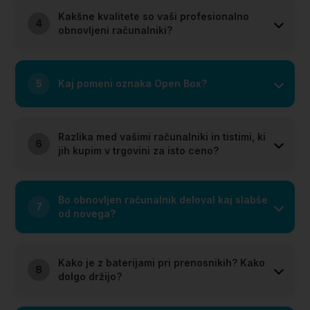
Kakšne kvalitete so vaši profesionalno
4
obnovljeni računalniki?
5
Kaj pomeni oznaka Open Box?
Razlika med vašimi računalniki in tistimi, ki
6
jih kupim v trgovini za isto ceno?
Bo obnovljen računalnik deloval kaj slabše
7
od novega?
Kako je z baterijami pri prenosnikih? Kako
8
dolgo držijo?