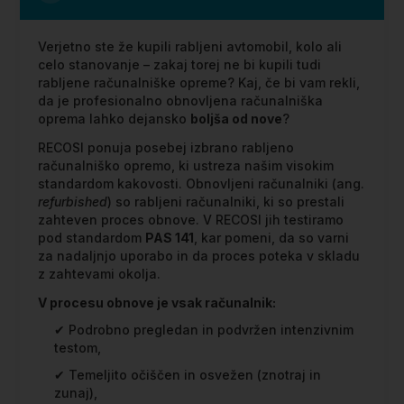
Verjetno ste že kupili rabljeni avtomobil, kolo ali
celo stanovanje – zakaj torej ne bi kupili tudi
rabljene računalniške opreme? Kaj, če bi vam rekli,
da je profesionalno obnovljena računalniška
oprema lahko dejansko
boljša od nove
?
RECOSI ponuja posebej izbrano rabljeno
računalniško opremo, ki ustreza našim visokim
standardom kakovosti. Obnovljeni računalniki (ang.
refurbished
) so rabljeni računalniki, ki so prestali
zahteven proces obnove. V RECOSI jih testiramo
pod standardom
PAS 141
, kar pomeni, da so varni
za nadaljnjo uporabo in da proces poteka v skladu
z zahtevami okolja.
V procesu obnove je vsak računalnik:
✔ Podrobno pregledan in podvržen intenzivnim
testom,
✔ Temeljito očiščen in osvežen (znotraj in
zunaj),