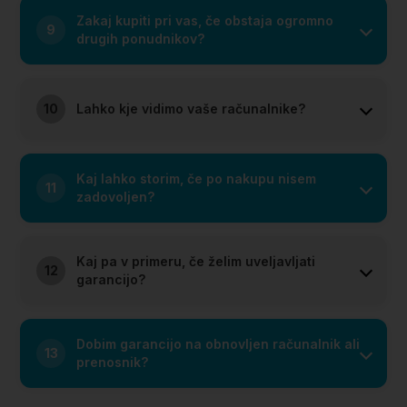
Zakaj kupiti pri vas, če obstaja ogromno
9
drugih ponudnikov?
10
Lahko kje vidimo vaše računalnike?
Kaj lahko storim, če po nakupu nisem
11
zadovoljen?
Kaj pa v primeru, če želim uveljavljati
12
garancijo?
Dobim garancijo na obnovljen računalnik ali
13
prenosnik?