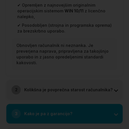
✔ Opremljen z najnovejšim originalnim
operacijskim sistemom
WIN 10/11
z licenčno
nalepko,
✔ Posodobljen (strojna in programska oprema)
za brezskrbno uporabo.
Obnovljen računalnik ni neznanka. Je
preverjena naprava, pripravljena za takojšnjo
uporabo in z jasno opredeljenimi standardi
kakovosti.
2
Kolikšna je povprečna starost računalnika?
3
Kako je pa z garancijo?