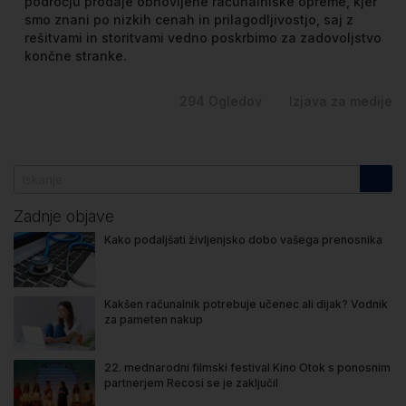
področju prodaje obnovljene računalniške opreme, kjer
smo znani po nizkih cenah in prilagodljivostjo, saj z
rešitvami in storitvami vedno poskrbimo za zadovoljstvo
končne stranke.
294
Ogledov
Izjava za medije
Zadnje objave
Kako podaljšati življenjsko dobo vašega prenosnika
Kakšen računalnik potrebuje učenec ali dijak? Vodnik
za pameten nakup
22. mednarodni filmski festival Kino Otok s ponosnim
partnerjem Recosi se je zaključil