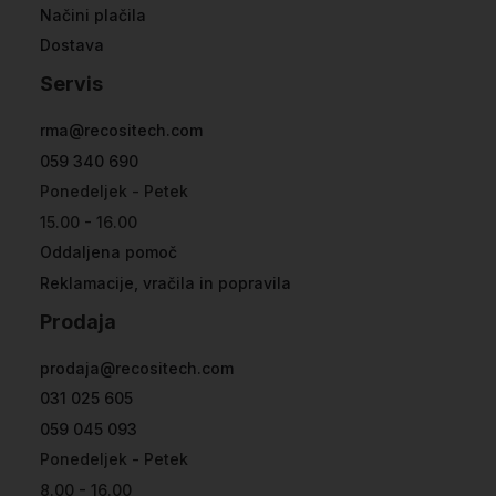
Načini plačila
Dostava
Servis
rma@recositech.com
059 340 690
Ponedeljek - Petek
15.00 - 16.00
Oddaljena pomoč
Reklamacije, vračila in popravila
Prodaja
prodaja@recositech.com
031 025 605
059 045 093
Ponedeljek - Petek
8.00 - 16.00