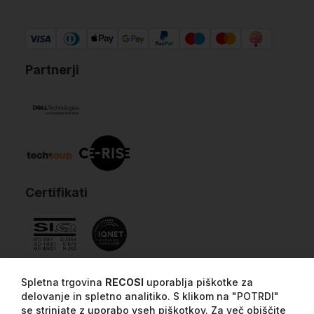
Partnerji
Certifikati
Spletna trgovina
RECOSI
uporablja piškotke za
delovanje in spletno analitiko. S klikom na "POTRDI"
se strinjate z uporabo vseh piškotkov. Za več obiščite