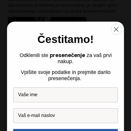
upoštevamo prihranek pri proizvodnji, je skupni vpliv
obnovljenega računalnika na okolje bistveno manjši.
Čestitamo!
presenečenje
Odklenili ste
za vaš prvi
nakup.
Vpišite svoje podatke in prejmite darilo
presenečenja.
Kaj to pomeni za podjetja?
Za podjetja je izbira obnovljenih računalnikov še
posebej zanimiva. Ne samo zaradi prihranka stroškov,
ampak tudi zaradi trajnostne naravnanosti.