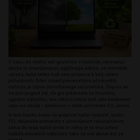
V času, ko vedno več govorimo o trajnosti, varovanju
okolja in zmanjševanju ogljičnega odtisa, se marsikdo
vpraša, kako lahko tudi sam prispeva k bolj zeleni
prihodnosti. Eden izmed presenetljivo učinkovitih
načinov je izbira obnovljenega računalnika. Čeprav se
na prvi pogled zdi, da gre predvsem za finančno
ugodno odločitev, ima takšna izbira tudi zelo konkreten
vpliv na okolje – predvsem v obliki prihranka CO₂ emisij.
V tem članku bomo na preprost način razložili, koliko
CO₂ dejansko prihranite z obnovljenim računalnikom,
zakaj do tega sploh pride in zakaj je to ena izmed
najbolj smiselnih odločitev, tako za vaš denar kot za
planet.