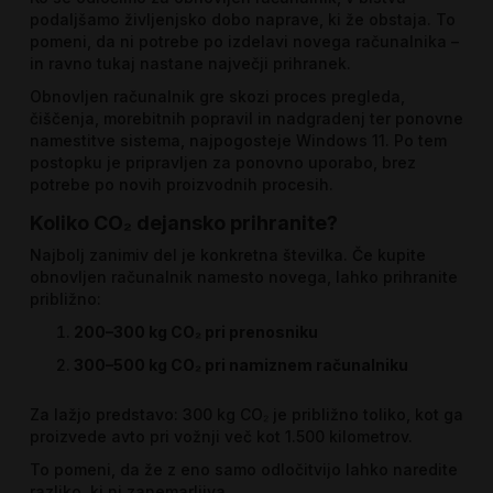
podaljšamo življenjsko dobo naprave, ki že obstaja. To
pomeni, da ni potrebe po izdelavi novega računalnika –
in ravno tukaj nastane največji prihranek.
Obnovljen računalnik gre skozi proces pregleda,
čiščenja, morebitnih popravil in nadgradenj ter ponovne
namestitve sistema, najpogosteje
Windows 11
. Po tem
postopku je pripravljen za ponovno uporabo, brez
potrebe po novih proizvodnih procesih.
Koliko CO₂ dejansko prihranite?
Najbolj zanimiv del je konkretna številka. Če kupite
obnovljen računalnik namesto novega, lahko prihranite
približno:
200–300 kg CO₂ pri prenosniku
300–500 kg CO₂ pri namiznem računalniku
Za lažjo predstavo: 300 kg CO₂ je približno toliko, kot ga
proizvede avto pri vožnji več kot 1.500 kilometrov.
To pomeni, da že z eno samo odločitvijo lahko naredite
razliko, ki ni zanemarljiva.