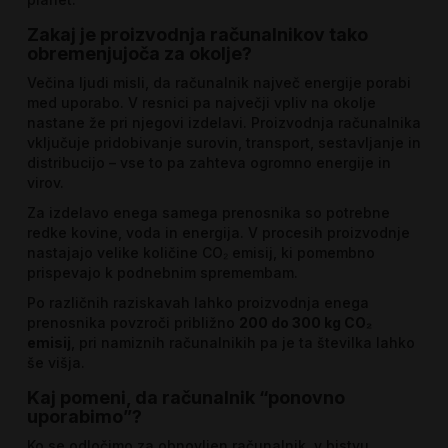
Zakaj je proizvodnja računalnikov tako
obremenjujoča za okolje?
Večina ljudi misli, da računalnik največ energije porabi
med uporabo. V resnici pa največji vpliv na okolje
nastane že pri njegovi izdelavi. Proizvodnja računalnika
vključuje pridobivanje surovin, transport, sestavljanje in
distribucijo – vse to pa zahteva ogromno energije in
virov.
Za izdelavo enega samega prenosnika so potrebne
redke kovine, voda in energija. V procesih proizvodnje
nastajajo velike količine CO₂ emisij, ki pomembno
prispevajo k podnebnim spremembam.
Po različnih raziskavah lahko proizvodnja enega
prenosnika povzroči približno
200 do 300 kg CO₂
emisij
, pri namiznih računalnikih pa je ta številka lahko
še višja.
Kaj pomeni, da računalnik “ponovno
uporabimo”?
Ko se odločimo za obnovljen računalnik, v bistvu