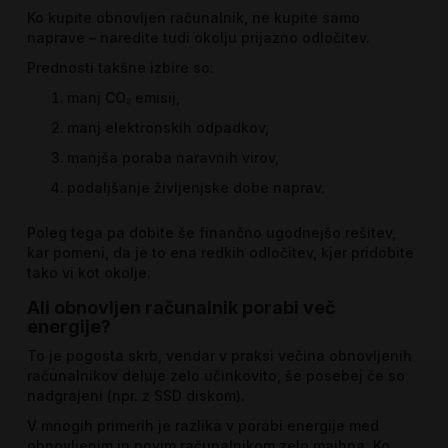
Ko kupite obnovljen računalnik, ne kupite samo
naprave – naredite tudi okolju prijazno odločitev.
Prednosti takšne izbire so:
manj CO₂ emisij,
manj elektronskih odpadkov,
manjša poraba naravnih virov,
podaljšanje življenjske dobe naprav.
Poleg tega pa dobite še finančno ugodnejšo rešitev,
kar pomeni, da je to ena redkih odločitev, kjer pridobite
tako vi kot okolje.
Ali obnovljen računalnik porabi več
energije?
To je pogosta skrb, vendar v praksi večina obnovljenih
računalnikov deluje zelo učinkovito, še posebej če so
nadgrajeni (npr. z SSD diskom).
V mnogih primerih je razlika v porabi energije med
obnovljenim in novim računalnikom zelo majhna. Ko