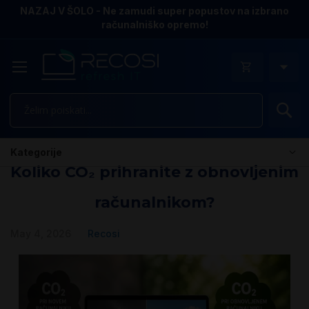
NAZAJ V ŠOLO - Ne zamudi super popustov na izbrano
računalniško opremo!
Is
Kategorije
Koliko CO₂ prihranite z obnovljenim
računalnikom?
May 4, 2026
Recosi