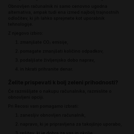
Obnovljen računalnik ni samo cenovno ugodna
alternativa, ampak tudi ena izmed najbolj trajnostnih
odločitev, ki jih lahko sprejmete kot uporabnik
tehnologije.
Z njegovo izbiro:
zmanjšate CO₂ emisije,
pomagate zmanjšati količino odpadkov,
podaljšate življenjsko dobo naprav,
in hkrati prihranite denar.
Želite prispevati k bolj zeleni prihodnosti?
Če razmišljate o nakupu računalnika, razmislite o
obnovljeni opciji.
Pri Recosi vam pomagamo izbrati:
zanesljiv obnovljen računalnik,
napravo, ki je pripravljena za takojšnjo uporabo,
rešitev, ki je dobra za vas in okolje.