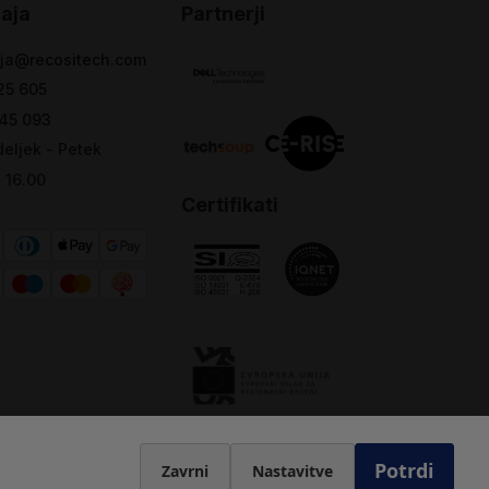
aja
Partnerji
ja@recositech.com
25 605
45 093
eljek - Petek
- 16.00
Certifikati
Potrdi
Zavrni
Nastavitve