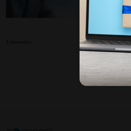
Obnovljena računalnišk
okoljska trajnost in o
pomislekov glede naku
obnovljeni...
Preberi več
3
elementov