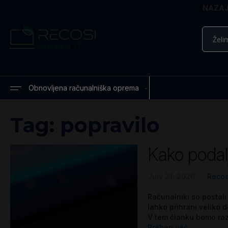
NAZAJ 
Iskanje
Obnovljena računalniška oprema
Tag: popravilo
Kako podal
July 21, 2026
Recos
Računalniki so postali
lahko prihrani veliko 
V tem članku bomo razi
Preberi več