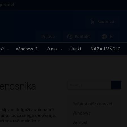
opremo!
Košarica
Prijava
Kontakt
Hr
o?
Windows 11
O nas
Članki
NAZAJ V ŠOLO
renosnika
Kategorije
Računalniški nasveti
sljiv in dolgoživ računalnik
Windows
kvar ali počasnega delovanja.
ašega računalnika z ...
Varnost