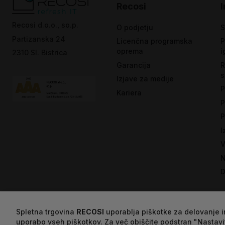
Recosi
Recosi d.o.o., so.p.
O podjetju
S
Partizanska 24
Licenčna programska
P
oprema
i
2310 Sl. Bistrica
Garancija
R
s
Izjave za medije
P
Kariera
P
P
I
V
N
D
Spletna trgovina
RECOSI
uporablja piškotke za delovanje in
uporabo vseh piškotkov. Za več obiščite podstran "Nastavi