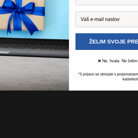
a oprema postaja vse bolj priljubljena zaradi svojih številnih pr
dlična zmogljivost. Kljub temu imajo mnogi potencialni kupci še 
pa obnovljene opreme. V tem članku bomo odgovorili na 10 naj
ŽELIM SVOJE PR
❌ Ne, hvala. Ne želim
*S prijavo se strinjate s prejemanje
kadarkoli