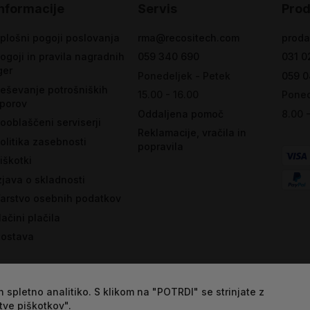
Informacije
Servis
Prod
plošni pogoji poslovanja
rma@recositech.com
proda
ogoji in pravila nagradnih
059 340 690
031 0
ger
Ponedeljek - Petek
059 0
eševanje potrošniških
15.00 - 16.00
Poned
porov
Oddaljena pomoč
8.00 
ooblaščeni serviserji
Reklamacije, vračila in
olitika zasebnosti
popravila
iškotki
zjava o skladnosti
arstvo osebnih podatkov
ačini plačila
ostava
 spletno analitiko. S klikom na "POTRDI" se strinjate z
tve piškotkov".