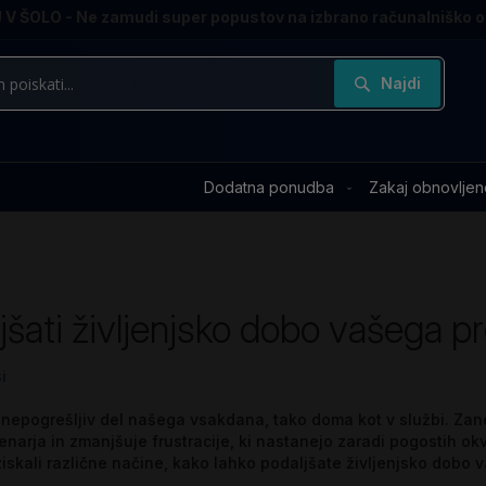
V ŠOLO - Ne zamudi super popustov na izbrano računalniško 
Najdi
Dodatna ponudba
Zakaj obnovljen
jšati življenjsko dobo vašega p
i
 nepogrešljiv del našega vsakdana, tako doma kot v službi. Zane
denarja in zmanjšuje frustracije, ki nastanejo zaradi pogostih o
skali različne načine, kako lahko podaljšate življenjsko dobo v