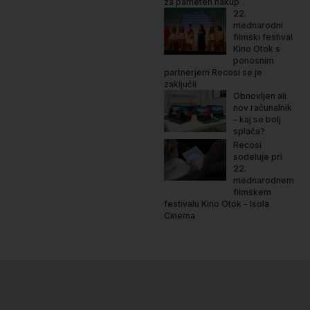
za pameten nakup
22.
mednarodni
filmski festival
Kino Otok s
ponosnim
partnerjem Recosi se je
zaključil
Obnovljen ali
nov računalnik
– kaj se bolj
splača?
Recosi
sodeluje pri
22.
mednarodnem
filmskem
festivalu Kino Otok - Isola
Cinema