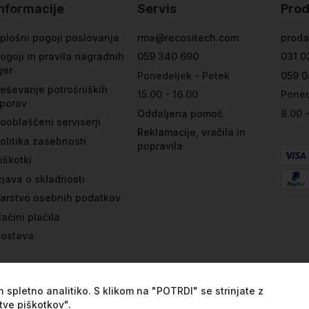
Informacije
Servis
Prod
plošni pogoji poslovanja
rma@recositech.com
proda
ogoji in pravila nagradnih
059 340 690
031 0
ger
Ponedeljek - Petek
059 0
eševanje potrošniških
15.00 - 16.00
Poned
porov
Oddaljena pomoč
8.00 
ooblaščeni serviserji
Reklamacije, vračila in
olitika zasebnosti
popravila
iškotki
zjava o skladnosti
arstvo osebnih podatkov
ačini plačila
ostava
 spletno analitiko. S klikom na "POTRDI" se strinjate z
tve piškotkov".