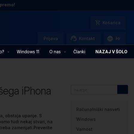
opremo!
Košarica
Prijava
Kontakt
Hr
o?
Windows 11
O nas
Članki
NAZAJ V ŠOLO
vašega iPhona
Kategorije
Računalniški nasveti
a, obstaja upanje. S
Windows
omo tudi nekaj stvari, na
 treba zamenjati.Preverite
Varnost