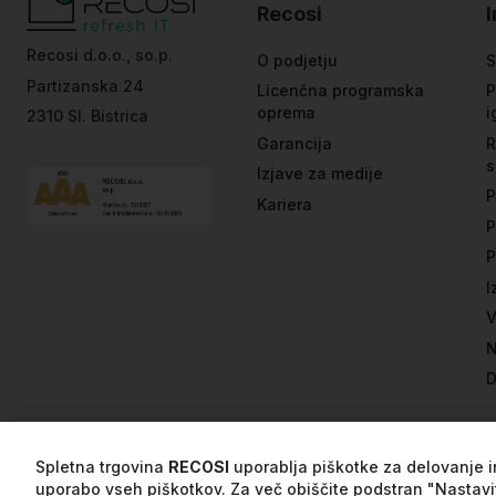
Recosi
Recosi d.o.o., so.p.
O podjetju
S
Partizanska 24
Licenčna programska
P
oprema
i
2310 Sl. Bistrica
Garancija
R
s
Izjave za medije
P
Kariera
P
P
I
V
N
D
Spletna trgovina
RECOSI
uporablja piškotke za delovanje in
uporabo vseh piškotkov. Za več obiščite podstran "Nastavi