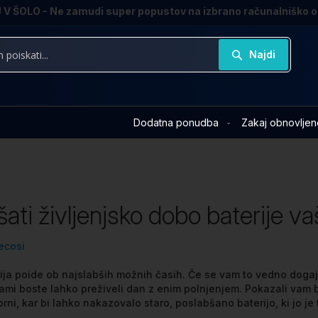
V ŠOLO - Ne zamudi super popustov na izbrano računalniško 
Najdi
Dodatna ponudba
Zakaj obnovljen
šati življenjsko dobo baterije 
ecosi
ija poide ob najslabših možnih časih. Če se vam to vedno dogaj
mi boste lahko preživeli dan z enim polnjenjem. Pokazali vam b
rni, kar bi lahko nakazovalo staro, poslabšano baterijo, ki jo je