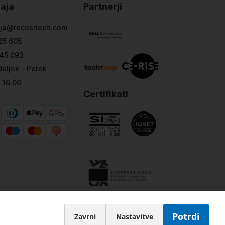
aja
Partnerji
ja@recositech.com
25 605
45 093
eljek - Petek
- 16.00
Certifikati
Potrdi
Zavrni
Nastavitve