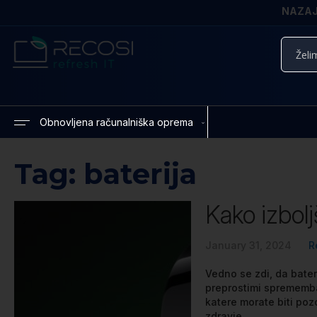
NAZAJ 
Iskanje
Obnovljena računalniška oprema
Tag: baterija
Kako izbolj
January 31, 2024
R
Vedno se zdi, da bater
preprostimi sprememba
katere morate biti pozo
zdravje ...