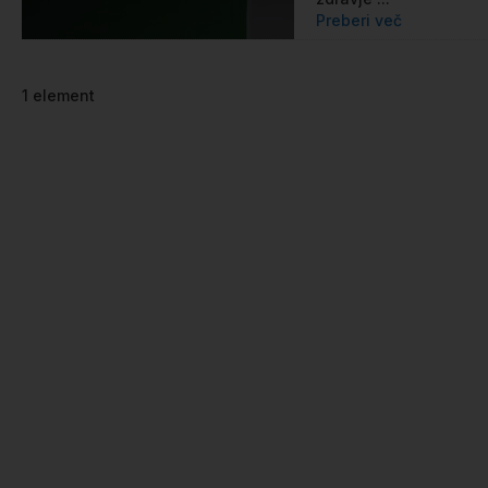
Preberi več
1
element