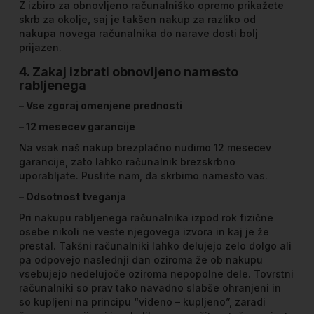
Z izbiro za obnovljeno računalniško opremo prikažete
skrb za okolje, saj je takšen nakup za razliko od
nakupa novega računalnika do narave dosti bolj
prijazen.
4. Zakaj izbrati obnovljeno namesto
rabljenega
– Vse zgoraj omenjene prednosti
– 12 mesecev garancije
Na vsak naš nakup brezplačno nudimo 12 mesecev
garancije, zato lahko računalnik brezskrbno
uporabljate. Pustite nam, da skrbimo namesto vas.
– Odsotnost tveganja
Pri nakupu rabljenega računalnika izpod rok fizične
osebe nikoli ne veste njegovega izvora in kaj je že
prestal. Takšni računalniki lahko delujejo zelo dolgo ali
pa odpovejo naslednji dan oziroma že ob nakupu
vsebujejo nedelujoče oziroma nepopolne dele. Tovrstni
računalniki so prav tako navadno slabše ohranjeni in
so kupljeni na principu “videno – kupljeno”, zaradi