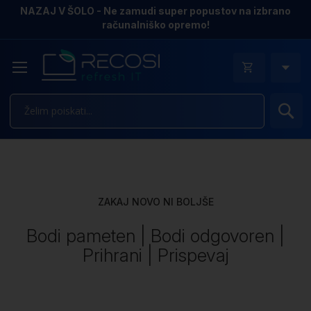
NAZAJ V ŠOLO - Ne zamudi super popustov na izbrano
računalniško opremo!
Is
ZAKAJ NOVO NI BOLJŠE
Bodi pameten | Bodi odgovoren |
Prihrani | Prispevaj