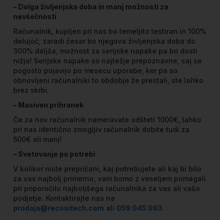
– Dolga življenjska doba in manj možnosti za
nevšečnosti
Računalnik, kupljen pri nas bo temeljito testiran in 100%
delujoč, zaradi česar bo njegova življenjska doba do
300% daljša, možnost za serijske napake pa bo dosti
nižja! Serijske napake so najtežje prepoznavne, saj se
pogosto pojavijo po mesecu uporabe, ker pa so
obnovljeni računalniki to obdobje že prestali, ste lahko
brez skrbi.
– Masiven prihranek
Če za nov računalnik nameravate odšteti 1000€, lahko
pri nas identično zmogljiv računalnik dobite tudi za
500€ ali manj!
– Svetovanje po potrebi
V kolikor niste prepričani, kaj potrebujete ali kaj bi bilo
za vas najbolj primerno, vam bomo z veseljem pomagali
pri priporočilu najboljšega računalnika za vas ali vašo
podjetje. Kontaktirajte nas na
prodaja@recositech.com
ali
059 045 093
.