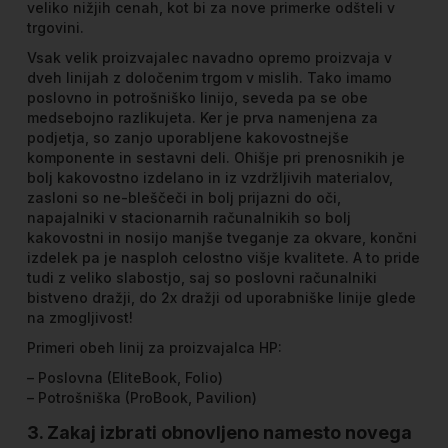
veliko nižjih cenah, kot bi za nove primerke odšteli v
trgovini.
Vsak velik proizvajalec navadno opremo proizvaja v
dveh linijah z določenim trgom v mislih. Tako imamo
poslovno in potrošniško linijo, seveda pa se obe
medsebojno razlikujeta. Ker je prva namenjena za
podjetja, so zanjo uporabljene kakovostnejše
komponente in sestavni deli. Ohišje pri prenosnikih je
bolj kakovostno izdelano in iz vzdržljivih materialov,
zasloni so ne-bleščeči in bolj prijazni do oči,
napajalniki v stacionarnih računalnikih so bolj
kakovostni in nosijo manjše tveganje za okvare, končni
izdelek pa je nasploh celostno višje kvalitete. A to pride
tudi z veliko slabostjo, saj so poslovni računalniki
bistveno dražji, do 2x dražji od uporabniške linije glede
na zmogljivost!
Primeri obeh linij za proizvajalca HP:
– Poslovna (EliteBook, Folio)
– Potrošniška (ProBook, Pavilion)
3. Zakaj izbrati obnovljeno namesto novega