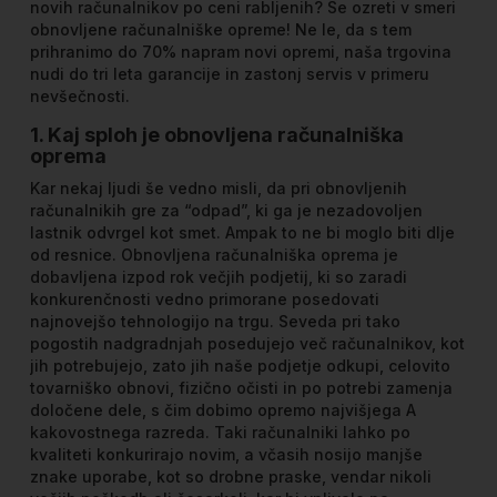
novih računalnikov po ceni rabljenih? Se ozreti v smeri
obnovljene računalniške opreme! Ne le, da s tem
prihranimo do 70% napram novi opremi, naša trgovina
nudi do tri leta garancije in zastonj servis v primeru
nevšečnosti.
1. Kaj sploh je obnovljena računalniška
oprema
Kar nekaj ljudi še vedno misli, da pri obnovljenih
računalnikih gre za “odpad”, ki ga je nezadovoljen
lastnik odvrgel kot smet. Ampak to ne bi moglo biti dlje
od resnice. Obnovljena računalniška oprema je
dobavljena izpod rok večjih podjetij, ki so zaradi
konkurenčnosti vedno primorane posedovati
najnovejšo tehnologijo na trgu. Seveda pri tako
pogostih nadgradnjah posedujejo več računalnikov, kot
jih potrebujejo, zato jih naše podjetje odkupi, celovito
tovarniško obnovi, fizično očisti in po potrebi zamenja
določene dele, s čim dobimo opremo najvišjega A
kakovostnega razreda. Taki računalniki lahko po
kvaliteti konkurirajo novim, a včasih nosijo manjše
znake uporabe, kot so drobne praske, vendar nikoli