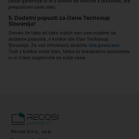
česar garancije ni in v kolikor se soočite s težavami, ste
prepuščeni sami sebi.
5. Dodatni popusti za člane Techsoup
Slovenija!
Zraven že tako ali tako nizkih cen vam nudimo še
dodatne popuste, v kolikor ste član Techsoup
Slovenija. Za več informacij obiščite
tole povezavo
.
Tudi v kolikor niste član, lahko to brezplačno postanete
in si s tem zagotovite še nižje cene.
Recosi d.o.o., so.p.