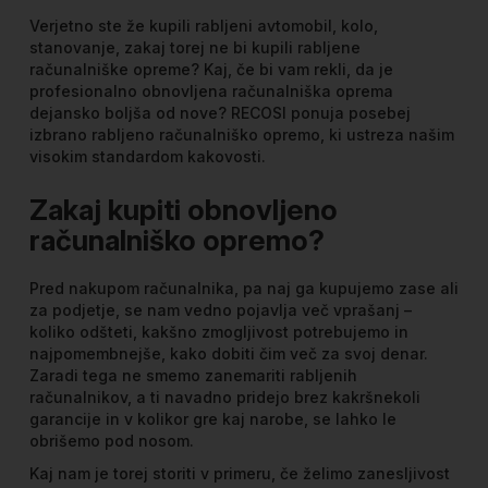
Verjetno ste že kupili rabljeni avtomobil, kolo,
stanovanje, zakaj torej ne bi kupili rabljene
računalniške opreme? Kaj, če bi vam rekli, da je
profesionalno obnovljena računalniška oprema
dejansko boljša od nove? RECOSI ponuja posebej
izbrano rabljeno računalniško opremo, ki ustreza našim
visokim standardom kakovosti.
Zakaj kupiti obnovljeno
računalniško opremo?
Pred nakupom računalnika, pa naj ga kupujemo zase ali
za podjetje, se nam vedno pojavlja več vprašanj –
koliko odšteti, kakšno zmogljivost potrebujemo in
najpomembnejše, kako dobiti čim več za svoj denar.
Zaradi tega ne smemo zanemariti rabljenih
računalnikov, a ti navadno pridejo brez kakršnekoli
garancije in v kolikor gre kaj narobe, se lahko le
obrišemo pod nosom.
Kaj nam je torej storiti v primeru, če želimo zanesljivost