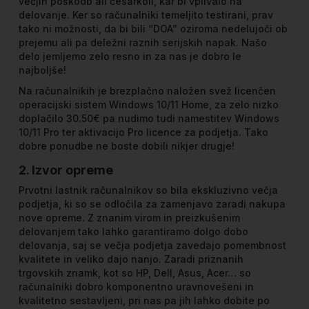
večjih poškodb ali česarkoli, kar bi vplivalo na
delovanje. Ker so računalniki temeljito testirani, prav
tako ni možnosti, da bi bili “DOA” oziroma nedelujoči ob
prejemu ali pa deležni raznih serijskih napak. Našo
delo jemljemo zelo resno in za nas je dobro le
najboljše!
Na računalnikih je brezplačno naložen svež licenčen
operacijski sistem Windows 10/11 Home, za zelo nizko
doplačilo 30.50€ pa nudimo tudi namestitev Windows
10/11 Pro ter aktivacijo Pro licence za podjetja. Tako
dobre ponudbe ne boste dobili nikjer drugje!
2. Izvor opreme
Prvotni lastnik računalnikov so bila ekskluzivno večja
podjetja, ki so se odločila za zamenjavo zaradi nakupa
nove opreme. Z znanim virom in preizkušenim
delovanjem tako lahko garantiramo dolgo dobo
delovanja, saj se večja podjetja zavedajo pomembnost
kvalitete in veliko dajo nanjo. Zaradi priznanih
trgovskih znamk, kot so HP, Dell, Asus, Acer… so
računalniki dobro komponentno uravnovešeni in
kvalitetno sestavljeni, pri nas pa jih lahko dobite po