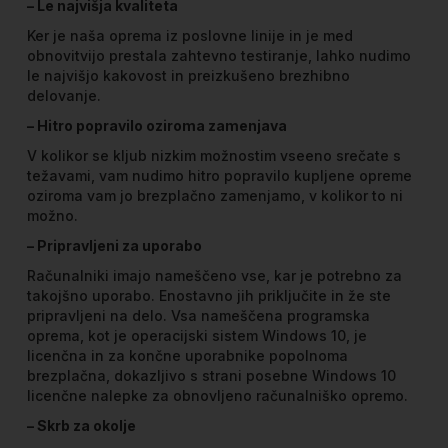
– Le najvišja kvaliteta
Ker je naša oprema iz poslovne linije in je med
obnovitvijo prestala zahtevno testiranje, lahko nudimo
le najvišjo kakovost in preizkušeno brezhibno
delovanje.
– Hitro popravilo oziroma zamenjava
V kolikor se kljub nizkim možnostim vseeno srečate s
težavami, vam nudimo hitro popravilo kupljene opreme
oziroma vam jo brezplačno zamenjamo, v kolikor to ni
možno.
– Pripravljeni za uporabo
Računalniki imajo nameščeno vse, kar je potrebno za
takojšno uporabo. Enostavno jih priključite in že ste
pripravljeni na delo. Vsa nameščena programska
oprema, kot je operacijski sistem Windows 10, je
licenčna in za končne uporabnike popolnoma
brezplačna, dokazljivo s strani posebne Windows 10
licenčne nalepke za obnovljeno računalniško opremo.
– Skrb za okolje