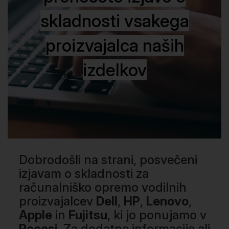
skladnosti vsakega
proizvajalca naših
izdelkov
Dobrodošli na strani, posvečeni
izjavam o skladnosti za
računalniško opremo vodilnih
proizvajalcev
Dell
,
HP
,
Lenovo
,
Apple
in
Fujitsu
, ki jo ponujamo v
Recosi
. Za dodatne informacije ali