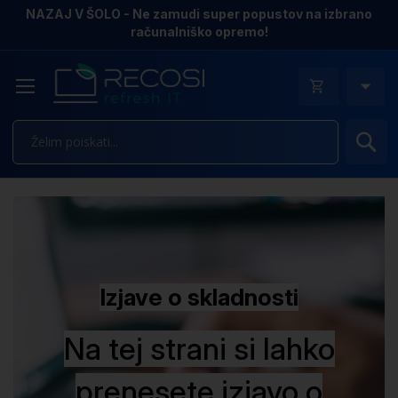
NAZAJ V ŠOLO - Ne zamudi super popustov na izbrano
računalniško opremo!
Is
Izjave o skladnosti
Na tej strani si lahko
prenesete izjavo o