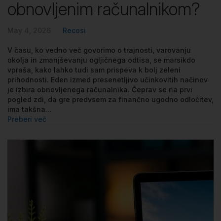
obnovljenim računalnikom?
May 4, 2026
Recosi
V času, ko vedno več govorimo o trajnosti, varovanju
okolja in zmanjševanju ogljičnega odtisa, se marsikdo
vpraša, kako lahko tudi sam prispeva k bolj zeleni
prihodnosti. Eden izmed presenetljivo učinkovitih načinov
je izbira obnovljenega računalnika. Čeprav se na prvi
pogled zdi, da gre predvsem za finančno ugodno odločitev,
ima takšna...
Preberi več