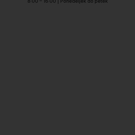
8:00 – 16:00 | Ponedeljek do petek