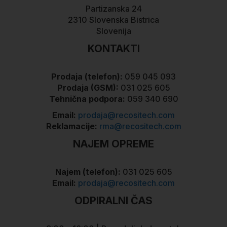
Partizanska 24
2310 Slovenska Bistrica
Slovenija
KONTAKTI
Prodaja (telefon):
059 045 093
Prodaja (GSM):
031 025 605
Tehnična podpora:
059 340 690
Email:
prodaja@recositech.com
Reklamacije:
rma@recositech.com
NAJEM OPREME
Najem (telefon):
031 025 605
Email:
prodaja@recositech.com
ODPIRALNI ČAS