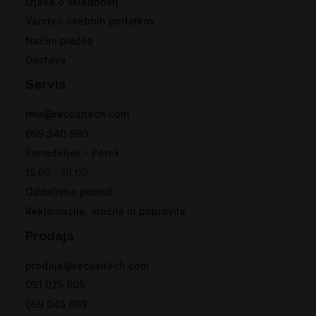
Izjava o skladnosti
Varstvo osebnih podatkov
Načini plačila
Dostava
Servis
rma@recositech.com
059 340 690
Ponedeljek - Petek
15.00 - 16.00
Oddaljena pomoč
Reklamacije, vračila in popravila
Prodaja
prodaja@recositech.com
031 025 605
059 045 093