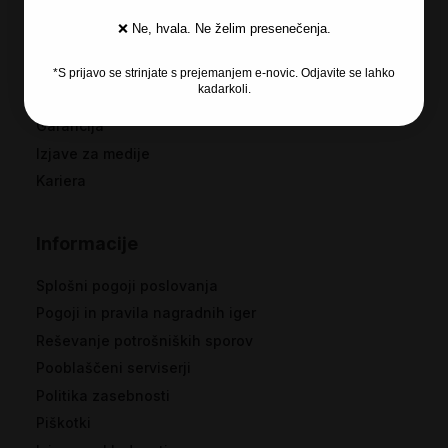
Recosi
❌ Ne, hvala. Ne želim presenečenja.
O podjetju
*S prijavo se strinjate s prejemanjem e-novic. Odjavite se lahko
kadarkoli.
Licenčna programska oprema
Garancija
Izjave za medije
Kariera
Informacije
Splošni pogoji poslovanja
Pogoji in pravila nagradnih iger
Reševanje potrošniških sporov
Pooblaščeni serviserji
Politika zasebnosti
Piškotki