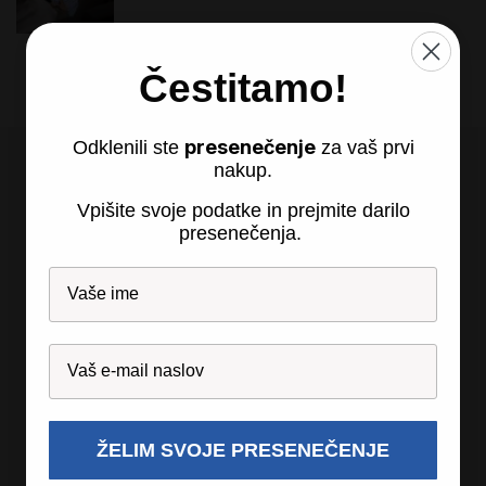
Čestitamo!
presenečenje
Odklenili ste
za vaš prvi
nakup.
Vpišite svoje podatke in prejmite darilo
presenečenja.
Recosi d.o.o., so.p.
Partizanska 24
2310 Sl. Bistrica
ŽELIM SVOJE PRESENEČENJE