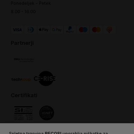
Ponedeljek - Petek
8.00 - 16.00
Partnerji
Certifikati
Spletna trgovina
RECOSI
uporablja piškotke za