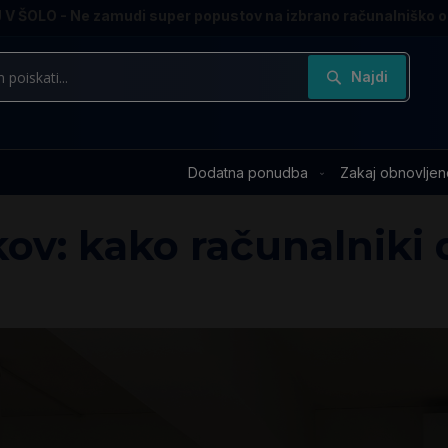
V ŠOLO - Ne zamudi super popustov na izbrano računalniško 
Najdi
Dodatna ponudba
Zakaj obnovljen
kov: kako računalniki 