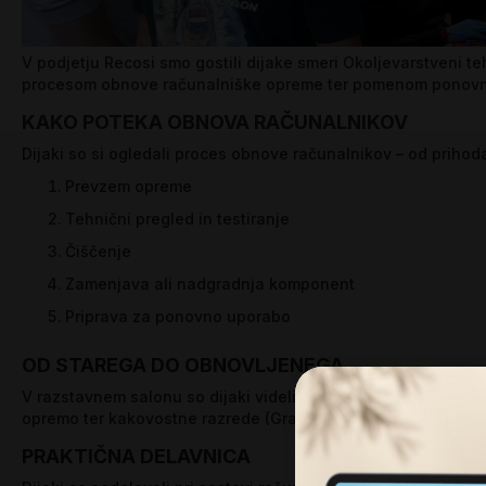
V podjetju Recosi smo gostili dijake smeri Okoljevarstveni te
procesom obnove računalniške opreme ter pomenom ponovn
KAKO POTEKA OBNOVA RAČUNALNIKOV
Dijaki so si ogledali proces obnove računalnikov – od prih
Prevzem opreme
Tehnični pregled in testiranje
Čiščenje
Zamenjava ali nadgradnja komponent
Priprava za ponovno uporabo
OD STAREGA DO OBNOVLJENEGA
V razstavnem salonu so dijaki videli končni rezultat obnove
opremo ter kakovostne razrede (Grade A, B, C).
PRAKTIČNA DELAVNICA