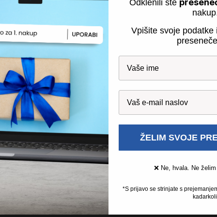
ente (CPU, RAM, SSD) in preizkusili njihovo vgradnjo.
presene
Odklenili ste
nakup
Vpišite svoje podatke i
proizvodnji. Z obnovo zmanjšujemo odpadke in podaljšujemo življ
preseneče
aževalnimi ustanovami.
ŽELIM SVOJE PR
❌ Ne, hvala. Ne želim
sola 3
sola 4
*S prijavo se strinjate s prejemanje
kadarkoli