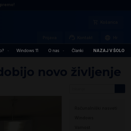
opremo!
Košarica
Prijava
Kontakt
Hr
o?
Windows 11
O nas
Članki
NAZAJ V ŠOLO
dobijo novo življenje
Kategorije
Računalniški nasveti
Windows
Varnost