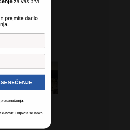
čenje
za vaš prvi
.
n prejmite darilo
enjsko dobo naprav.
nja.
ESENEČENJE
 presenečenja.
sola 5
m e-novic. Odjavite se lahko
.