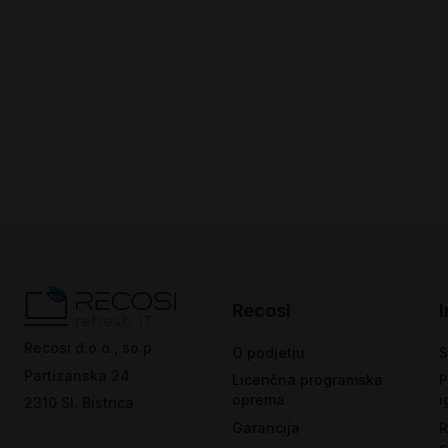
Recosi
Recosi d.o.o., so.p.
O podjetju
S
Partizanska 24
Licenčna programska
P
oprema
i
2310 Sl. Bistrica
Garancija
R
s