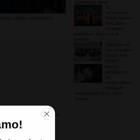
za pameten nakup
22.
mednarodni
ovnega obiska seznanili s
filmski festival
Kino Otok s
ponosnim
partnerjem Recosi se je
zaključil
Obnovljen ali
nov računalnik
– kaj se bolj
splača?
Recosi
sodeluje pri
22.
mednarodnem
filmskem
festivalu Kino Otok - Isola
Cinema
ovo, rabljeno in obnovljeno
amo!