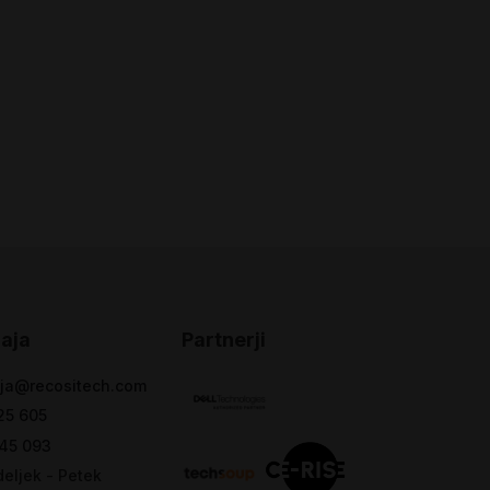
aja
Partnerji
ja@recositech.com
25 605
45 093
eljek - Petek