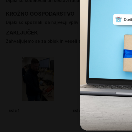
Dijaki so sodelovali pri sestavi računalnika, spoznali kompon
KROŽNO GOSPODARSTVO
Dijaki so spoznali, da največji vpliv na okolje nastane pri 
ZAKLJUČEK
Zahvaljujemo se za obisk in veseli smo sodelovanja z izobr
sola 1
sola 2