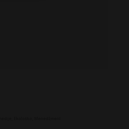
medije
Ekološko
Menedžment