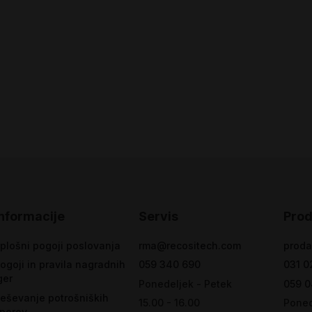
Informacije
Servis
Prod
plošni pogoji poslovanja
rma@recositech.com
proda
ogoji in pravila nagradnih
059 340 690
031 0
ger
Ponedeljek - Petek
059 0
eševanje potrošniških
15.00 - 16.00
Poned
porov