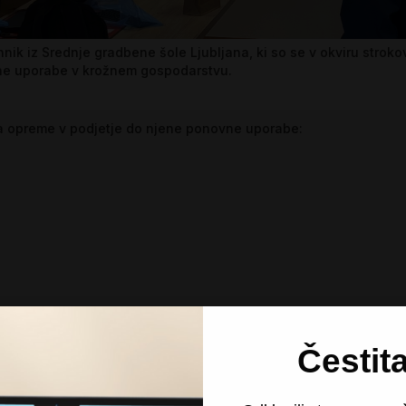
hnik iz Srednje gradbene šole Ljubljana, ki so se v okviru strok
e uporabe v krožnem gospodarstvu.
oda opreme v podjetje do njene ponovne uporabe:
 – kakovostne obnovljene računalnike. Spoznali so razliko med n
Čestit