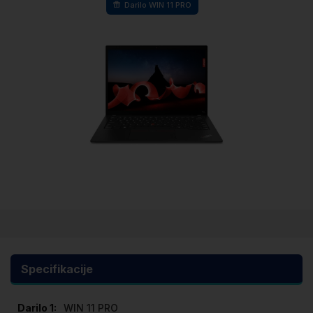
Darilo WIN 11 PRO
Preskoči
na
začetek
galerije
Specifikacije
slik
Specifikacije
WIN 11 PRO