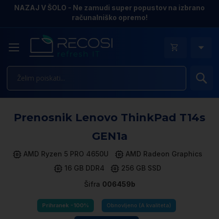
NAZAJ V ŠOLO - Ne zamudi super popustov na izbrano
računalniško opremo!
Is
Pr
Prenosnik Lenovo ThinkPad T14s
n
k
GEN1a
ga
sl
AMD Ryzen 5 PRO 4650U
AMD Radeon Graphics
16 GB DDR4
256 GB SSD
Šifra
006459b
Prihranek -100%
Obnovljeno (A kvaliteta)