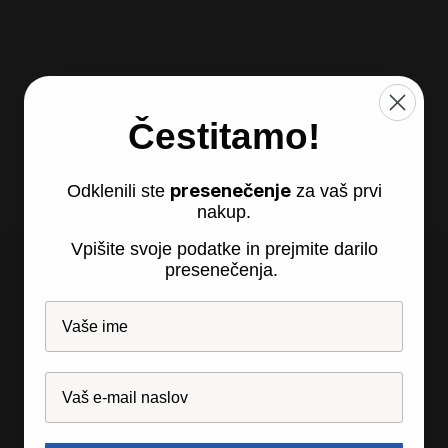
Čestitamo!
presenečenje
Odklenili ste
za vaš prvi
nakup.
Vpišite svoje podatke in prejmite darilo
presenečenja.
Recosi d.o.o., so.p.
Partizanska 24
2310 Sl. Bistrica