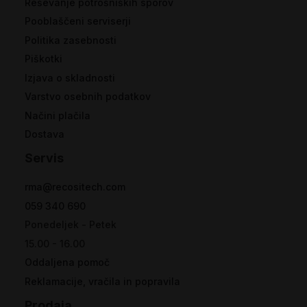
Reševanje potrošniških sporov
Pooblaščeni serviserji
Politika zasebnosti
Piškotki
Izjava o skladnosti
Varstvo osebnih podatkov
Načini plačila
Dostava
Servis
rma@recositech.com
059 340 690
Ponedeljek - Petek
15.00 - 16.00
Oddaljena pomoč
Reklamacije, vračila in popravila
Prodaja