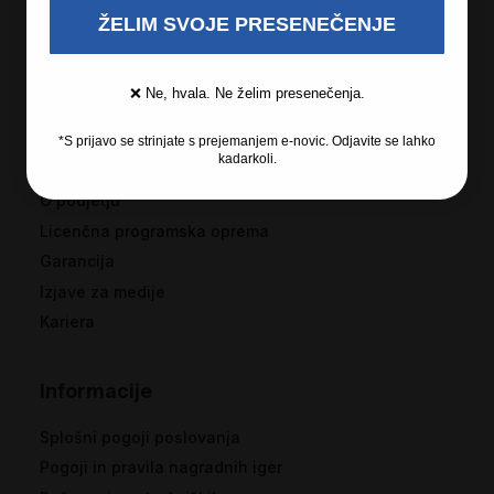
ŽELIM SVOJE PRESENEČENJE
❌ Ne, hvala. Ne želim presenečenja.
*S prijavo se strinjate s prejemanjem e-novic. Odjavite se lahko
Recosi
kadarkoli.
O podjetju
Licenčna programska oprema
Garancija
Izjave za medije
Kariera
Informacije
Splošni pogoji poslovanja
Pogoji in pravila nagradnih iger