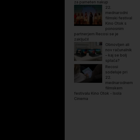
za pameten nakup
22.
mednarodni
filmski festival
Kino Otok s
ponosnim
partnerjem Recosi se je
zaključil
Obnovljen ali
nov računalnik
– kaj se bolj
splača?
Recosi
sodeluje pri
22.
mednarodnem
filmskem
festivalu Kino Otok - Isola
Cinema