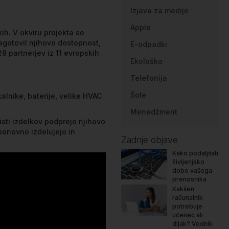
Izjava za medije
Apple
ih. V okviru projekta se
zagotovil njihovo dostopnost,
E-odpadki
28 partnerjev iz 11 evropskih
Ekološko
Telefonija
Šole
kalnike, baterije, velike HVAC
Menedžment
isti izdelkov podprejo njihovo
ponovno izdelujejo in
Zadnje objave
Kako podaljšati
življenjsko
dobo vašega
prenosnika
Kakšen
računalnik
potrebuje
učenec ali
dijak? Vodnik