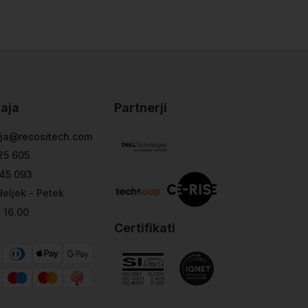
aja
Partnerji
ja@recositech.com
25 605
45 093
eljek - Petek
- 16.00
Certifikati