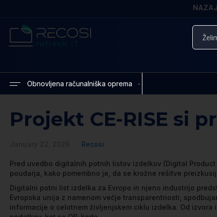
NAZAJ 
Iskanje
Obnovljena računalniška oprema
Projekt CE-RISE si p
January 22, 2026
Recosi
Pred uvedbo digitalnih potnih listov izdelkov (Digital Produc
poudarja, kako pomembno je, da se krožne rešitve preizkusijo 
Digitalni potni list izdelka za Evropo in njeno industrijo pre
Evropska unija z namenom večje transparentnosti, spodbuja
informacije o celotnem življenjskem ciklu izdelka. Od izvora
podatkov, kot so QR-kode.