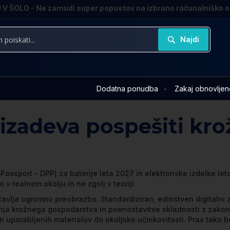
V ŠOLO - Ne zamudi super popustov na izbrano računalniško 
Najdi
Dodatna ponudba
Zakaj obnovljen
rizadeva pospešiti kro
t Passport – DPP) za baterije leta 2027 in elektronske izdelke le
v realnem okolju in ne zgolj v teoriji.
dstavlja ogromno preobrazbo. Standardiziran, edinstven digitalni 
nja krožnega gospodarstva in poenostavitve skladnosti z zakon
 in uporabljenih materialov do okoljske učinkovitosti. Prav tako