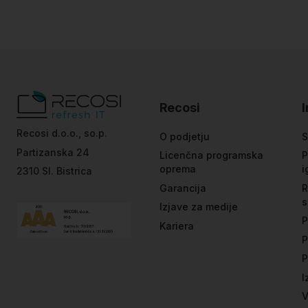
Recosi
Recosi d.o.o., so.p.
O podjetju
S
Partizanska 24
Licenčna programska
P
oprema
i
2310 Sl. Bistrica
Garancija
R
s
Izjave za medije
P
Kariera
P
P
I
V