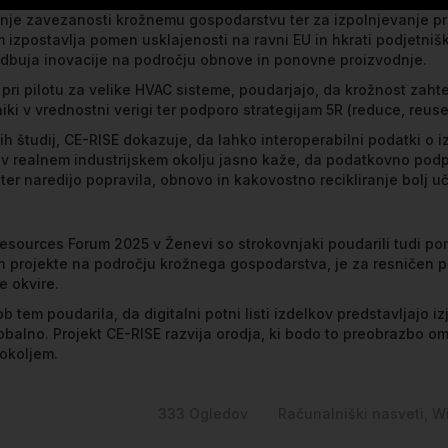
nje zavezanosti krožnemu gospodarstvu ter za izpolnjevanje pri
izpostavlja pomen usklajenosti na ravni EU in hkrati podjetnišk
podbuja inovacije na področju obnove in ponovne proizvodnje.
pri pilotu za velike HVAC sisteme, poudarjajo, da krožnost zahte
v vrednostni verigi ter podporo strategijam 5R (reduce, reuse, r
h študij, CE-RISE dokazuje, da lahko interoperabilni podatki o i
ov v realnem industrijskem okolju jasno kaže, da podatkovno podp
r naredijo popravila, obnovo in kakovostno recikliranje bolj uč
ources Forum 2025 v Ženevi so strokovnjaki poudarili tudi pom
 in projekte na področju krožnega gospodarstva, je za resničen p
e okvire.
b tem poudarila, da digitalni potni listi izdelkov predstavljajo i
lobalno. Projekt CE-RISE razvija orodja, ki bodo to preobrazbo om
okoljem.
333
Ogledov
Računalniški nasveti
W