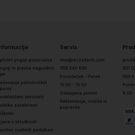
Informacije
Servis
Prod
plošni pogoji poslovanja
rma@recositech.com
proda
ogoji in pravila nagradnih
059 340 690
031 0
ger
Ponedeljek - Petek
059 0
eševanje potrošniških
15.00 - 16.00
Poned
porov
Oddaljena pomoč
8.00 
ooblaščeni serviserji
Reklamacije, vračila in
olitika zasebnosti
popravila
iškotki
zjava o skladnosti
arstvo osebnih podatkov