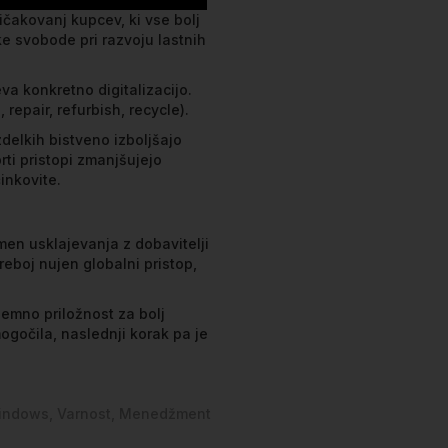
čakovanj kupcev, ki vse bolj
e svobode pri razvoju lastnih
va konkretno digitalizacijo.
epair, refurbish, recycle).
zdelkih bistveno izboljšajo
rti pristopi zmanjšujejo
inkovite.
en usklajevanja z dobavitelji
reboj nujen globalni pristop,
zjemno priložnost za bolj
ogočila, naslednji korak pa je
indows
Varnost
Menedžment