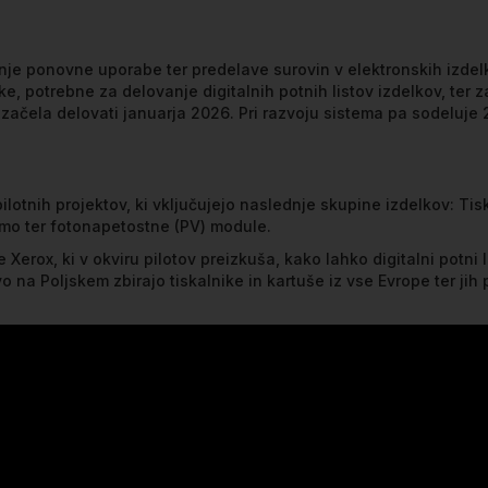
ranje ponovne uporabe ter predelave surovin v elektronskih izdelk
ke, potrebne za delovanje digitalnih potnih listov izdelkov, ter 
 začela delovati januarja 2026. Pri razvoju sistema pa sodeluje 
pilotnih projektov, ki vključujejo naslednje skupine izdelkov: Tis
emo ter fotonapetostne (PV) module.
erox, ki v okviru pilotov preizkuša, kako lahko digitalni potni l
na Poljskem zbirajo tiskalnike in kartuše iz vse Evrope ter jih 