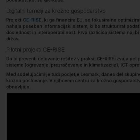
Digitalni temelji za krožno gospodarstvo
Projekt
CE-RISE
, ki ga financira EU, se fokusira na optimizi
nahaja poseben informacijski sistem, ki bo strukturiral podat
doslednost in interoperabilnost. Prva različica sistema naj bi
držav.
Pilotni projekti CE-RISE
Da bi preverili delovanje rešitev v praksi, CE-RISE izvaja pet 
sisteme (ogrevanje, prezračevanje in klimatizacija), ICT opr
Med sodelujočimi je tudi podjetje Lexmark, danes del skupine X
krožno poslovanje. V njihovem centru za krožno gospodarstvo 
obnavljajo.