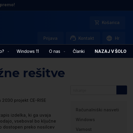
opremo!
Košarica
Prijava
Kontakt
Hr
o?
Windows 11
O nas
Članki
NAZAJ V ŠOLO
žne rešitve
ta 2030 projekt CE-RISE
Kategorije
Računalniški nasveti
zapis izdelka, ki ga uvaja
Windows
odajo, vseboval bo ključne
 bo dostopen preko nosilcev
Varnost