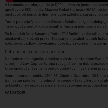
V Lexmarku poudarjajo, da je DPP ključen za jasno dokazova
upoštevajo ESG merila. Maxime Furkel (Lexmark EMEA) ob tem 
pristopov ob koncu življenjske dobe izdelkov, saj prav to s
Tudi v podjetju Viessmann Climate Solutions, kjer sodelujejo 
Ta omogoča pretok kakovostnih informacij med vsemi deležniki 
Po besedah Vere Susanne Rotter (TU Berlin), vodje teh pilotni
učinkovitost krožnih praks. Testiranje digitalnih potnih list
količino odpadkov, povečujejo uporabo sekundarnih surovin te
Potreba po globalnem pristopu
Na nedavnem dogodku projekta v okviru konference World Res
iz tretjih držav. Čeprav Evropa razvija številne dobre prakse
ki bo omogočal čezmejni pretok podatkov in usklajene pravn
Koordinatorka projekta CE-RISE, Cristina Guerreiro (NILU), je o
trajnostne izdelke in vrednostne verige – tako v Evropi kot g
uskladitev teh prizadevanj s širšim svetovnim gospodarskim 
VAŠ RECOSI