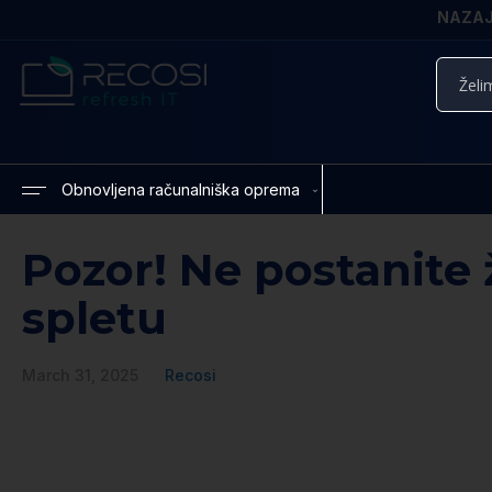
NAZAJ 
Iskanje
Obnovljena računalniška oprema
Pozor! Ne postanite
spletu
March 31, 2025
Recosi