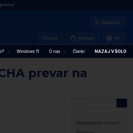
opremo!
Košarica
Prijava
Kontakt
Hr
o?
Windows 11
O nas
Članki
NAZAJ V ŠOLO
TCHA prevar na
Kategorije
Računalniški nasveti
Windows