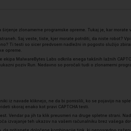
a širjenje zlonamerne programske opreme. Tukaj je, kar morate v
aneh. Saj veste, tiste, kjer morate potrditi, da niste robot? Vp
no? Ti testi so sicer predvsem nadležni in pogosto služijo zbira
ske opreme.
c je ekipa MalwareBytes Labs odkrila enega takšnih lažnih CAPTC
v ukazni poziv Run. Nedavno so poročali tudi o zlonamerni prog
i iz navade kliknejo, ne da bi pomislili, ko se pojavijo na splet
 videti skoraj enako kot pravi CAPTCHA testi.
 test. Vendar pa jih ta klik preusmeri na druge spletne strani. Na
oča izvajanje teh ukazov na vašem računalniku brez vašega dov
jo, da pritisnete določene kombinacije tipk, ki neposredno zaže