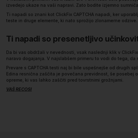
izvedejo ukaze na vaši napravi. Zato bodite izjemno sumnič
Ti napadi so znani kot ClickFix CAPTCHA napadi, ker uporabl
teste in druge elemente, ki nato sprožijo zlonamerne odzive.
Ti napadi so presenetljivo učinkovit
Da bi vas obdržali v nevednosti, vsak naslednji klik v Clic
naravo dogajanja. V najslabšem primeru to vodi do tega, d
Prevare s CAPTCHA testi naj bi bile uspešnejše od drugih sple
Edina resnična zaščita je povečana previdnost, še posebej o
opreme, ki vas lahko zaščiti pred tovrstnimi grožnjami.
VAŠ RECOSI