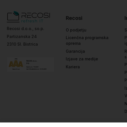
Recosi
Recosi d.o.o., so.p.
O podjetju
S
Partizanska 24
Licenčna programska
P
oprema
i
2310 Sl. Bistrica
Garancija
R
s
Izjave za medije
P
Kariera
P
P
I
V
N
D