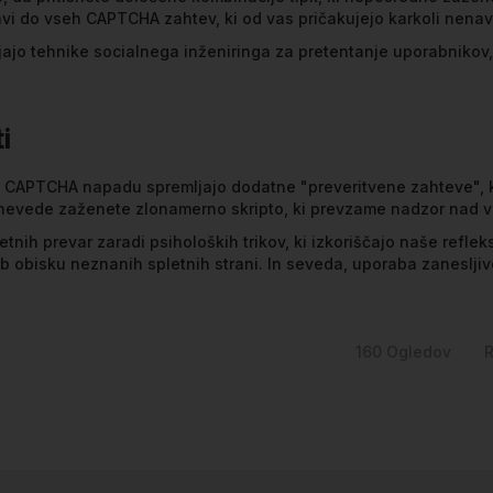
avi do vseh CAPTCHA zahtev, ki od vas pričakujejo karkoli nena
jajo tehnike socialnega inženiringa za pretentanje uporabnikov
i
kFix CAPTCHA napadu spremljajo dodatne "preveritvene zahteve", 
a nevede zaženete zlonamerno skripto, ki prevzame nadzor nad 
tnih prevar zaradi psiholoških trikov, ki izkoriščajo naše refle
b obisku neznanih spletnih strani. In seveda, uporaba zaneslji
160
Ogledov
R