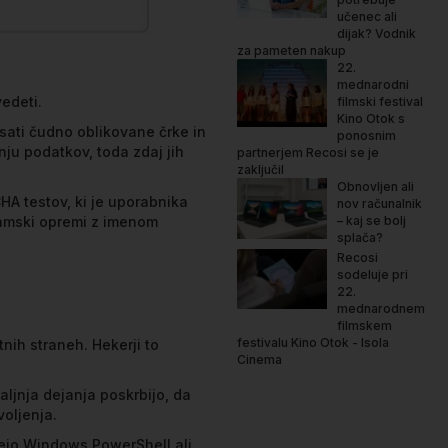
učenec ali
dijak? Vodnik
za pameten nakup
22.
mednarodni
edeti.
filmski festival
Kino Otok s
isati čudno oblikovane črke in
ponosnim
nju podatkov, toda zdaj jih
partnerjem Recosi se je
zaključil
Obnovljen ali
HA testov, ki je uporabnika
nov računalnik
ramski opremi z imenom
– kaj se bolj
splača?
Recosi
sodeluje pri
22.
mednarodnem
filmskem
festivalu Kino Otok - Isola
nih straneh. Hekerji to
Cinema
daljnja dejanja poskrbijo, da
oljenja.
nejo Windows PowerShell ali