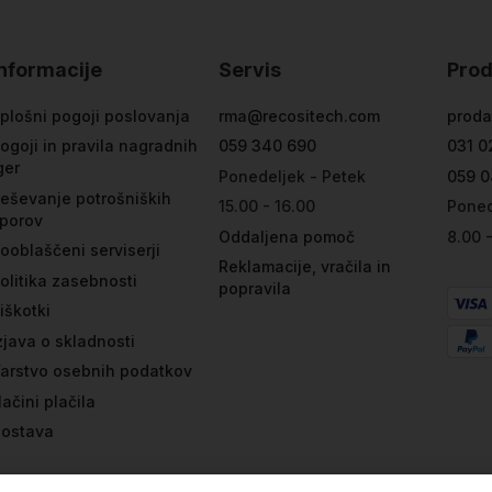
Informacije
Servis
Prod
plošni pogoji poslovanja
rma@recositech.com
proda
ogoji in pravila nagradnih
059 340 690
031 0
ger
Ponedeljek - Petek
059 0
eševanje potrošniških
15.00 - 16.00
Poned
porov
Oddaljena pomoč
8.00 
ooblaščeni serviserji
Reklamacije, vračila in
olitika zasebnosti
popravila
iškotki
zjava o skladnosti
arstvo osebnih podatkov
ačini plačila
ostava