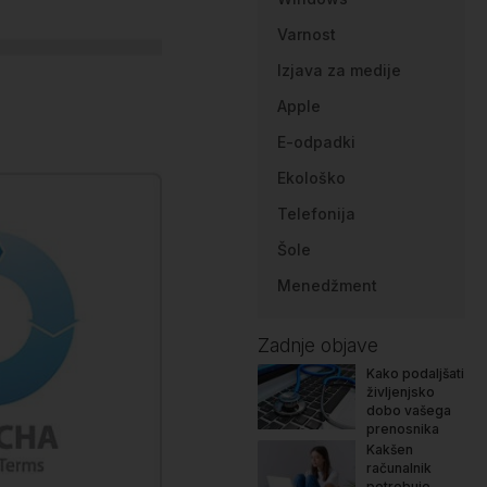
Varnost
Izjava za medije
Apple
E-odpadki
Ekološko
Telefonija
Šole
Menedžment
Zadnje objave
Kako podaljšati
življenjsko
dobo vašega
prenosnika
Kakšen
računalnik
potrebuje