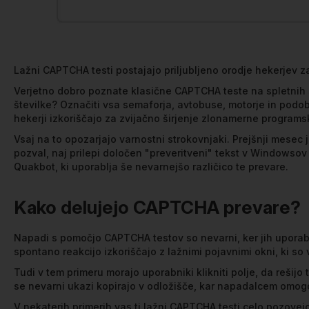
Lažni CAPTCHA testi postajajo priljubljeno orodje hekerjev z
Verjetno dobro poznate klasične CAPTCHA teste na spletnih str
številke? Označiti vsa semaforja, avtobuse, motorje in podob
hekerji izkoriščajo za zvijačno širjenje zlonamerne program
Vsaj na to opozarjajo varnostni strokovnjaki. Prejšnji mese
pozval, naj prilepi določen "preveritveni" tekst v Windowso
Quakbot, ki uporablja še nevarnejšo različico te prevare.
Kako delujejo CAPTCHA prevare?
Napadi s pomočjo CAPTCHA testov so nevarni, ker jih uporabnik
spontano reakcijo izkoriščajo z lažnimi pojavnimi okni, ki so
Tudi v tem primeru morajo uporabniki klikniti polje, da rešijo
se nevarni ukazi kopirajo v odložišče, kar napadalcem omog
V nekaterih primerih vas ti lažni CAPTCHA testi celo pozove