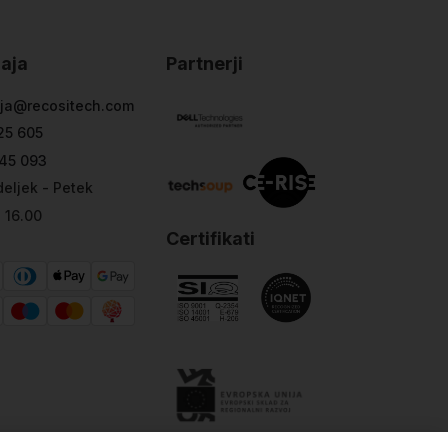
aja
Partnerji
ja@recositech.com
25 605
45 093
eljek - Petek
- 16.00
Certifikati