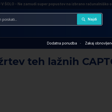
V ŠOLO - Ne zamudi super popustov na izbrano računalniško 
Najdi
Dodatna ponudba
Zakaj obnovljen
 žrtev teh lažnih CAP