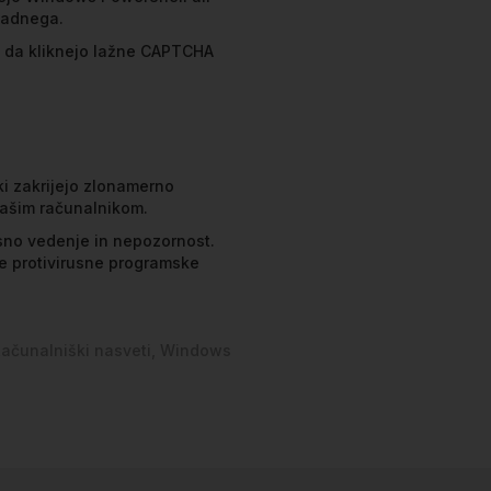
vadnega.
, da kliknejo lažne CAPTCHA
ki zakrijejo zlonamerno
vašim računalnikom.
ksno vedenje in nepozornost.
ve protivirusne programske
ačunalniški nasveti
Windows