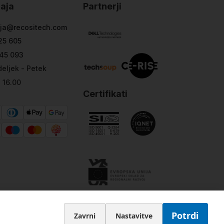
aja
Partnerji
ja@recositech.com
25 605
45 093
eljek - Petek
- 16.00
Certifikati
Potrdi
Zavrni
Nastavitve