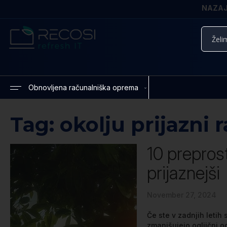
NAZAJ 
Iskanje
Obnovljena računalniška oprema
Tag: okolju prijazni 
10 preprost
prijaznejši
November 27, 2024
Če ste v zadnjih letih
zmanjšujejo ogljični o