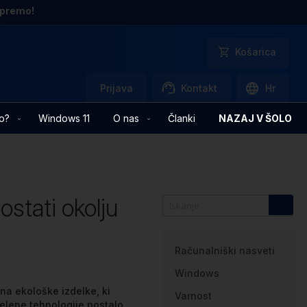
opremo!
Košarica
Prijava
Kontakt
Hr
o?
Windows 11
O nas
Članki
NAZAJ V ŠOLO
ostati okolju
Kategorije
Računalniški nasveti
Windows
 na ekološke izdelke, ki
Varnost
 zelene tehnologije postalo