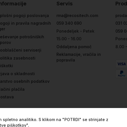
Informacije
Servis
Prod
plošni pogoji poslovanja
rma@recositech.com
proda
ogoji in pravila nagradnih
059 340 690
031 0
ger
Ponedeljek - Petek
059 0
eševanje potrošniških
15.00 - 16.00
Poned
porov
Oddaljena pomoč
8.00 
ooblaščeni serviserji
Reklamacije, vračila in
olitika zasebnosti
popravila
iškotki
zjava o skladnosti
arstvo osebnih podatkov
ačini plačila
ostava
 spletno analitiko. S klikom na "POTRDI" se strinjate z
tve piškotkov".