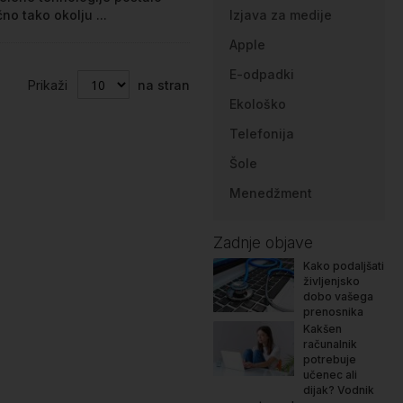
čno tako okolju ...
Izjava za medije
Apple
E-odpadki
Prikaži
na stran
Ekološko
Telefonija
Šole
Menedžment
Zadnje objave
Kako podaljšati
življenjsko
dobo vašega
prenosnika
Kakšen
računalnik
potrebuje
učenec ali
dijak? Vodnik