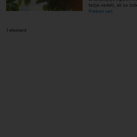
težje vedeti, ali so izde
Preberi več
1
element