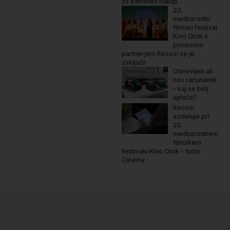
za pameten nakup
22.
mednarodni
filmski festival
Kino Otok s
ponosnim
partnerjem Recosi se je
zaključil
Obnovljen ali
nov računalnik
– kaj se bolj
splača?
Recosi
sodeluje pri
22.
mednarodnem
filmskem
festivalu Kino Otok - Isola
Cinema