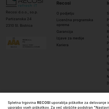
Recosi
Recosi d.o.o., so.p.
O podjetju
S
Partizanska 24
Licenčna programska
P
oprema
i
2310 Sl. Bistrica
Garancija
R
s
Izjave za medije
P
Kariera
P
P
I
V
N
D
Spletna trgovina
RECOSI
uporablja piškotke za delovanje in
uporabo vseh piškotkov. Za več obiščite podstran "Nastavi