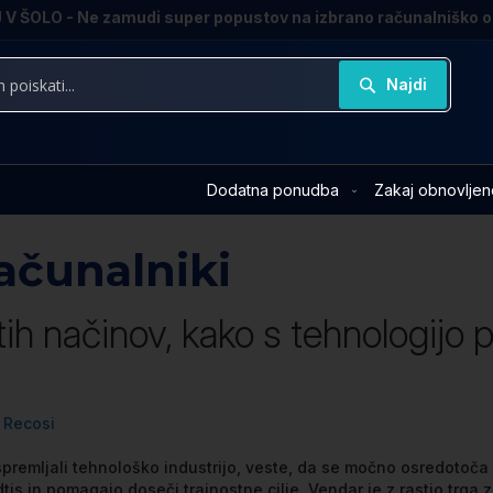
V ŠOLO - Ne zamudi super popustov na izbrano računalniško 
Najdi
Dodatna ponudba
Zakaj obnovljen
računalniki
ih načinov, kako s tehnologijo p
Recosi
 spremljali tehnološko industrijo, veste, da se močno osredotoča
dtis in pomagajo doseči trajnostne cilje. Vendar je z rastjo trga