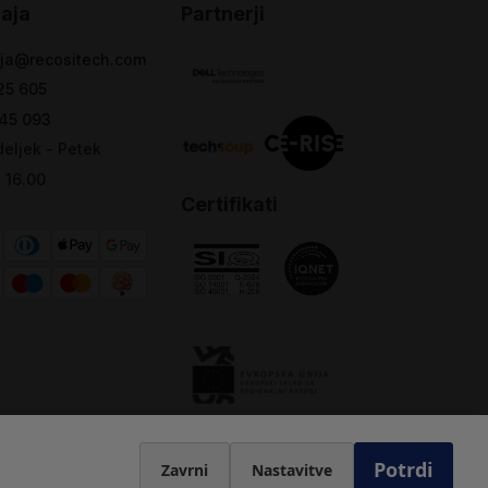
aja
Partnerji
ja@recositech.com
25 605
45 093
eljek - Petek
- 16.00
Certifikati
Potrdi
Zavrni
Nastavitve