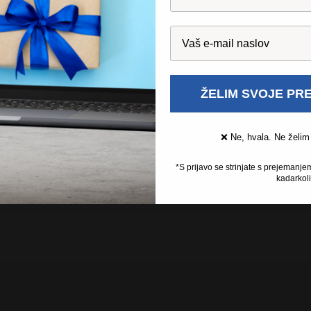
ŽELIM SVOJE PR
❌ Ne, hvala. Ne želim
*S prijavo se strinjate s prejemanje
kadarkoli