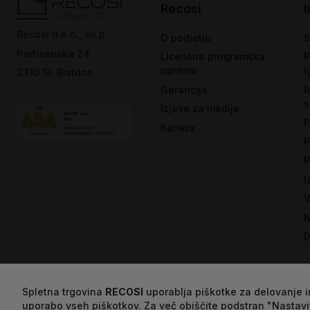
Recosi
Recosi d.o.o., so.p.
O podjetju
S
Partizanska 24
Licenčna programska
P
oprema
i
2310 Sl. Bistrica
Garancija
R
s
Izjave za medije
P
Kariera
P
P
I
V
N
D
Spletna trgovina
RECOSI
uporablja piškotke za delovanje in
uporabo vseh piškotkov. Za več obiščite podstran "Nastavi