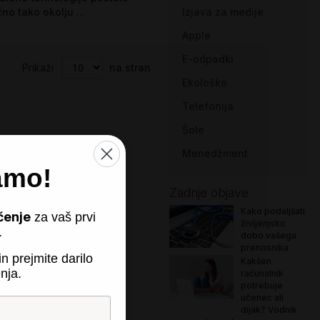
čno tako okolju ...
Izjava za medije
Apple
E-odpadki
Prikaži
na stran
Ekološko
Telefonija
Šole
Menedžment
amo!
Zadnje objave
Kako podaljšati
čenje
za vaš prvi
življenjsko
.
dobo vašega
prenosnika
n prejmite darilo
Kakšen
nja.
računalnik
potrebuje
učenec ali
dijak? Vodnik