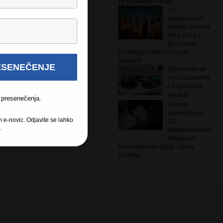
za pameten nakup
22.
mednarodni
filmski festival
Kino Otok s
ponosnim
partnerjem Recosi se je
zaključil
ESENEČENJE
Obnovljen ali
nov računalnik
– kaj se bolj
splača?
 presenečenja.
Recosi
sodeluje pri
m e-novic. Odjavite se lahko
22.
.
mednarodnem
filmskem
festivalu Kino Otok - Isola
Cinema