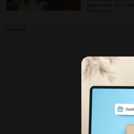
težje vedeti, ali so izde
Preberi več
1
element