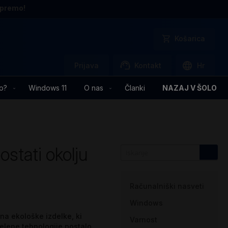
opremo!
Košarica
Prijava
Kontakt
Hr
o?
Windows 11
O nas
Članki
NAZAJ V ŠOLO
ostati okolju
Kategorije
Računalniški nasveti
Windows
 na ekološke izdelke, ki
Varnost
 zelene tehnologije postalo