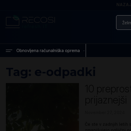
NAZAJ 
Iskanje
Obnovljena računalniška oprema
Tag: e-odpadki
10 preprost
prijaznejši
November 27, 2024
Če ste v zadnjih letih
zmanjšujejo ogljični o