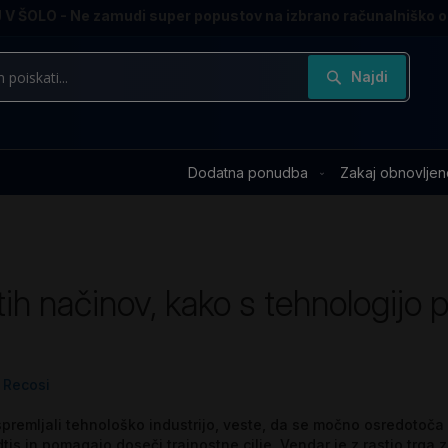
V ŠOLO - Ne zamudi super popustov na izbrano računalniško 
Najdi
Dodatna ponudba
Zakaj obnovljen
ih načinov, kako s tehnologijo p
Recosi
 spremljali tehnološko industrijo, veste, da se močno osredotoča
dtis in pomagajo doseči trajnostne cilje. Vendar je z rastjo trga