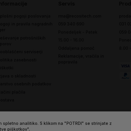
Informacije
Servis
Prod
plošni pogoji poslovanja
rma@recositech.com
proda
ogoji in pravila nagradnih
059 340 690
031 0
ger
Ponedeljek - Petek
059 0
eševanje potrošniških
15.00 - 16.00
Poned
porov
Oddaljena pomoč
8.00 
ooblaščeni serviserji
Reklamacije, vračila in
olitika zasebnosti
popravila
iškotki
zjava o skladnosti
arstvo osebnih podatkov
ačini plačila
ostava
 spletno analitiko. S klikom na "POTRDI" se strinjate z
tve piškotkov".