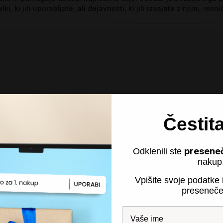
lki, ki jih uporabljate, ali dejavnosti, ki jih izvajate z njimi, resni
Čestit
presene
Odklenili ste
nakup
Vpišite svoje podatke i
preseneče