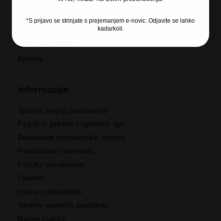
O podjetju
Licenčna programska oprema
*S prijavo se strinjate s prejemanjem e-novic. Odjavite se lahko
kadarkoli.
Garancija
Izjave za medije
Kariera
Informacije
Splošni pogoji poslovanja
Pogoji in pravila nagradnih iger
Reševanje potrošniških sporov
Pooblaščeni serviserji
Politika zasebnosti
Piškotki
Izjava o skladnosti
Varstvo osebnih podatkov
Načini plačila