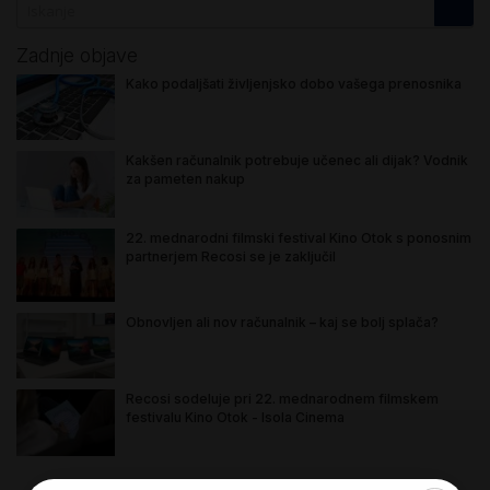
Zadnje objave
Kako podaljšati življenjsko dobo vašega prenosnika
Kakšen računalnik potrebuje učenec ali dijak? Vodnik
za pameten nakup
22. mednarodni filmski festival Kino Otok s ponosnim
partnerjem Recosi se je zaključil
Obnovljen ali nov računalnik – kaj se bolj splača?
Recosi sodeluje pri 22. mednarodnem filmskem
festivalu Kino Otok - Isola Cinema