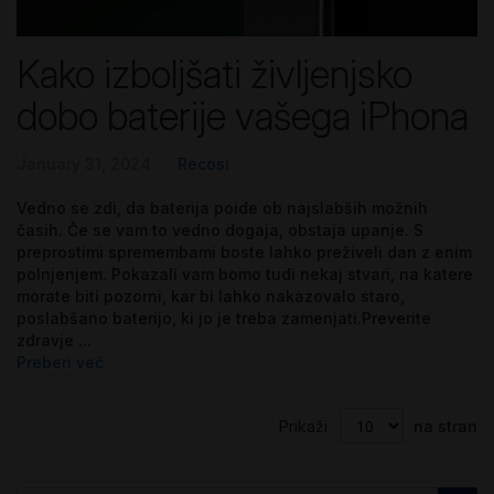
Kako izboljšati življenjsko
dobo baterije vašega iPhona
January 31, 2024
Recosi
Vedno se zdi, da baterija poide ob najslabših možnih
časih. Če se vam to vedno dogaja, obstaja upanje. S
preprostimi spremembami boste lahko preživeli dan z enim
polnjenjem. Pokazali vam bomo tudi nekaj stvari, na katere
morate biti pozorni, kar bi lahko nakazovalo staro,
poslabšano baterijo, ki jo je treba zamenjati.Preverite
zdravje ...
Preberi več
Prikaži
na stran