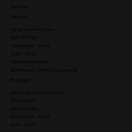
Dostava
Servis
rma@recositech.com
059 340 690
Ponedeljek - Petek
15.00 - 16.00
Oddaljena pomoč
Reklamacije, vračila in popravila
Prodaja
prodaja@recositech.com
031 025 605
059 045 093
Ponedeljek - Petek
8.00 - 16.00