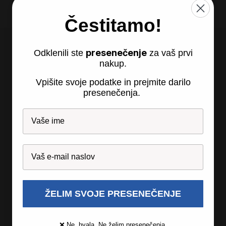
Čestitamo!
presenečenje
Odklenili ste
za vaš prvi
nakup.
Vpišite svoje podatke in prejmite darilo
Recosi d.o.o., so.p.
presenečenja.
Partizanska 24
2310 Sl. Bistrica
ŽELIM SVOJE PRESENEČENJE
Recosi
❌ Ne, hvala. Ne želim presenečenja.