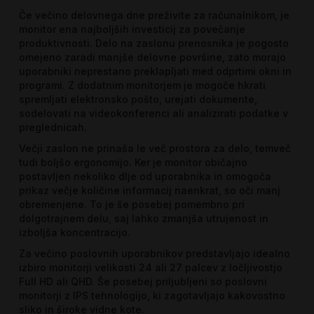
Če večino delovnega dne preživite za računalnikom, je
monitor ena najboljših investicij za povečanje
produktivnosti. Delo na zaslonu prenosnika je pogosto
omejeno zaradi manjše delovne površine, zato morajo
uporabniki neprestano preklapljati med odprtimi okni in
programi. Z dodatnim monitorjem je mogoče hkrati
spremljati elektronsko pošto, urejati dokumente,
sodelovati na videokonferenci ali analizirati podatke v
preglednicah.
Večji zaslon ne prinaša le več prostora za delo, temveč
tudi boljšo ergonomijo. Ker je monitor običajno
postavljen nekoliko dlje od uporabnika in omogoča
prikaz večje količine informacij naenkrat, so oči manj
obremenjene. To je še posebej pomembno pri
dolgotrajnem delu, saj lahko zmanjša utrujenost in
izboljša koncentracijo.
Za večino poslovnih uporabnikov predstavljajo idealno
izbiro monitorji velikosti 24 ali 27 palcev z ločljivostjo
Full HD ali QHD. Še posebej priljubljeni so poslovni
monitorji z IPS tehnologijo, ki zagotavljajo kakovostno
sliko in široke vidne kote.