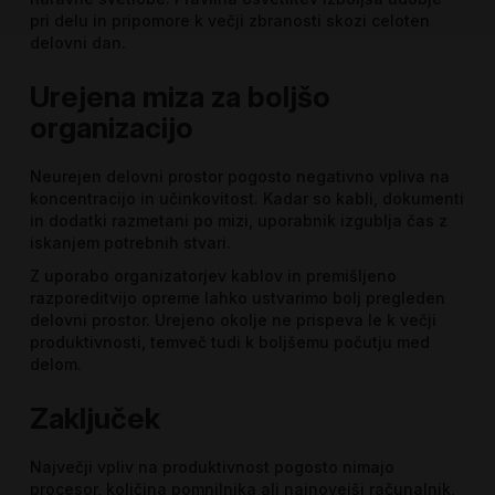
pri delu in pripomore k večji zbranosti skozi celoten
delovni dan.
Urejena miza za boljšo
organizacijo
Neurejen delovni prostor pogosto negativno vpliva na
koncentracijo in učinkovitost. Kadar so kabli, dokumenti
in dodatki razmetani po mizi, uporabnik izgublja čas z
iskanjem potrebnih stvari.
Z uporabo organizatorjev kablov in premišljeno
razporeditvijo opreme lahko ustvarimo bolj pregleden
delovni prostor. Urejeno okolje ne prispeva le k večji
produktivnosti, temveč tudi k boljšemu počutju med
delom.
Zaključek
Največji vpliv na produktivnost pogosto nimajo
procesor, količina pomnilnika ali najnovejši računalnik,