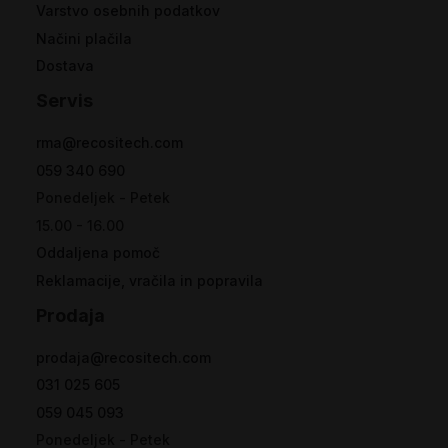
Varstvo osebnih podatkov
Načini plačila
Dostava
Servis
rma@recositech.com
059 340 690
Ponedeljek - Petek
15.00 - 16.00
Oddaljena pomoč
Reklamacije, vračila in popravila
Prodaja
prodaja@recositech.com
031 025 605
059 045 093
Ponedeljek - Petek