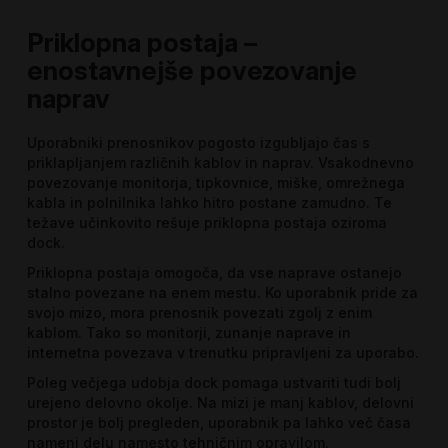
Priklopna postaja –
enostavnejše povezovanje
naprav
Uporabniki prenosnikov pogosto izgubljajo čas s
priklapljanjem različnih kablov in naprav. Vsakodnevno
povezovanje monitorja, tipkovnice, miške, omrežnega
kabla in polnilnika lahko hitro postane zamudno. Te
težave učinkovito rešuje priklopna postaja oziroma
dock.
Priklopna postaja omogoča, da vse naprave ostanejo
stalno povezane na enem mestu. Ko uporabnik pride za
svojo mizo, mora prenosnik povezati zgolj z enim
kablom. Tako so monitorji, zunanje naprave in
internetna povezava v trenutku pripravljeni za uporabo.
Poleg večjega udobja dock pomaga ustvariti tudi bolj
urejeno delovno okolje. Na mizi je manj kablov, delovni
prostor je bolj pregleden, uporabnik pa lahko več časa
nameni delu namesto tehničnim opravilom.