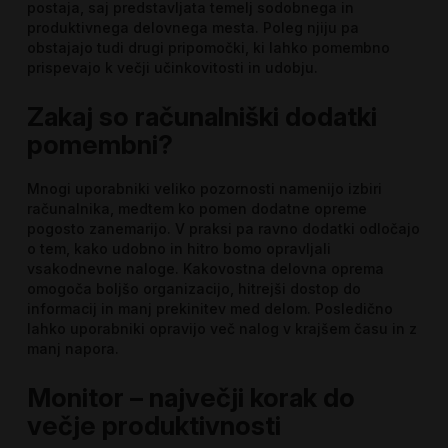
postaja, saj predstavljata temelj sodobnega in
produktivnega delovnega mesta. Poleg njiju pa
obstajajo tudi drugi pripomočki, ki lahko pomembno
prispevajo k večji učinkovitosti in udobju.
Zakaj so računalniški dodatki
pomembni?
Mnogi uporabniki veliko pozornosti namenijo izbiri
računalnika, medtem ko pomen dodatne opreme
pogosto zanemarijo. V praksi pa ravno dodatki odločajo
o tem, kako udobno in hitro bomo opravljali
vsakodnevne naloge. Kakovostna delovna oprema
omogoča boljšo organizacijo, hitrejši dostop do
informacij in manj prekinitev med delom. Posledično
lahko uporabniki opravijo več nalog v krajšem času in z
manj napora.
Monitor – največji korak do
večje produktivnosti