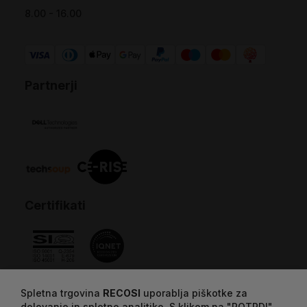
8.00 - 16.00
Partnerji
Certifikati
Spletna trgovina
RECOSI
uporablja piškotke za
delovanje in spletno analitiko. S klikom na "POTRDI"