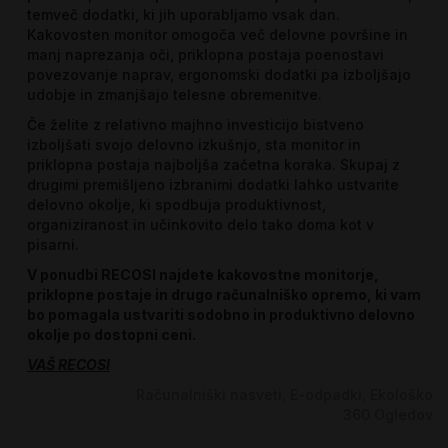
temveč dodatki, ki jih uporabljamo vsak dan.
Kakovosten monitor omogoča več delovne površine in
manj naprezanja oči, priklopna postaja poenostavi
povezovanje naprav, ergonomski dodatki pa izboljšajo
udobje in zmanjšajo telesne obremenitve.
Če želite z relativno majhno investicijo bistveno
izboljšati svojo delovno izkušnjo, sta monitor in
priklopna postaja najboljša začetna koraka. Skupaj z
drugimi premišljeno izbranimi dodatki lahko ustvarite
delovno okolje, ki spodbuja produktivnost,
organiziranost in učinkovito delo tako doma kot v
pisarni.
V ponudbi RECOSI najdete kakovostne monitorje,
priklopne postaje in drugo računalniško opremo, ki vam
bo pomagala ustvariti sodobno in produktivno delovno
okolje po dostopni ceni.
VAŠ RECOSI
Računalniški nasveti
E-odpadki
Ekološko
360
Ogledov