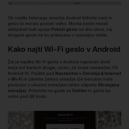
Ob najdbi želenega omrežja dvakrat kliknite nanj in
geslo bi moralo postati vidno. Morda boste morali
obkljukati tudi opcijo
Pokaži geslo
na dnu okna, saj
drugače geslo ne bo prikazano v razumljivi obliki.
Kako najti Wi-Fi geslo v Android
Žal je najdba Wi-Fi gesla v Android napravah dosti
težja kot kjerkoli drugje, razen, če imate nameščen OS
Android 10. Pojdite pod
Nastavitve > Omrežja & Internet
> Wi-Fi
in izberite želeno omrežje (če trenutno niste
povezani z iskanim omrežjem lahko odprete
Shranjena
omrežja
). Pritisnite na gumb za
Delitev
in geslo bo
vidno pod QR kodo.