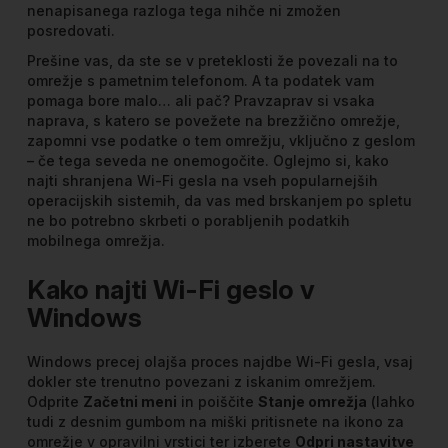
nenapisanega razloga tega nihče ni zmožen
posredovati.
Prešine vas, da ste se v preteklosti že povezali na to
omrežje s pametnim telefonom. A ta podatek vam
pomaga bore malo… ali pač? Pravzaprav si vsaka
naprava, s katero se povežete na brezžično omrežje,
zapomni vse podatke o tem omrežju, vključno z geslom
– če tega seveda ne onemogočite. Oglejmo si, kako
najti shranjena Wi-Fi gesla na vseh popularnejših
operacijskih sistemih, da vas med brskanjem po spletu
ne bo potrebno skrbeti o porabljenih podatkih
mobilnega omrežja.
Kako najti Wi-Fi geslo v
Windows
Windows precej olajša proces najdbe Wi-Fi gesla, vsaj
dokler ste trenutno povezani z iskanim omrežjem.
Odprite
Začetni meni
in poiščite
Stanje omrežja
(lahko
tudi z desnim gumbom na miški pritisnete na ikono za
omrežje v opravilni vrstici ter izberete
Odpri nastavitve