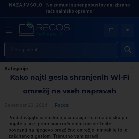
NAZAJ V ŠOLO - Ne zamudi super popustov na izbrano
računalniško opremo!
Is
Kategorije
Kako najti gesla shranjenih Wi-Fi
omrežij na vseh napravah
December 23, 2024
Recosi
Predstavljajte si naslednjo situacijo – ste na obisku pri
prijatelju in s prenosnim računalnikom se želite
povezati na njegovo brezžično omrežje, ampak le to je
zaščiteno z geslom. Trenutno vam zaradi