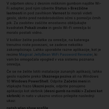
V odprtem oknu z desnim miškinim gumbom najdite Wi-
Fi adapter, pod njim izberite
Status > Brezžične
lastnosti
in pod zavihkom
Varnost
bi morali videti
geslo, skrito pred nedobrodošlimi očmi s pomočjo črnih
pik. Za zaobitev zaščite enostavno obkljukajte
kvadratek
Pokaži znake
in geslo Wi-Fi omrežja bi
moralo postati vidno.
V kolikor želite podatke za omrežje, na katerega
trenutno niste povezani, se zadeve nekoliko
zakomplicirajo. Lahko uporabite razne aplikacije, kot je
recimo
Magical JellyBean WiFi Password Revealer
, ki
vam bo omogočala vpogled v vsa sistemu poznana
omrežja.
Če se ne želite lotiti instalacije zunanjih aplikacij, lahko
geslo najdete preko
Ukaznega poziva
ali na Windows
10
Windows PowerShell
. Odprite
Začetni meni
in
vtipkajte frazo
Ukazni poziv
, odprite ponujeno
aplikacijo kot skrbnik (
desni gumb na miški > Zaženi kot
skrbnik
) in nato v ukazno vrstico prilepite naslednji
ukaz:
netsh wlan show profile