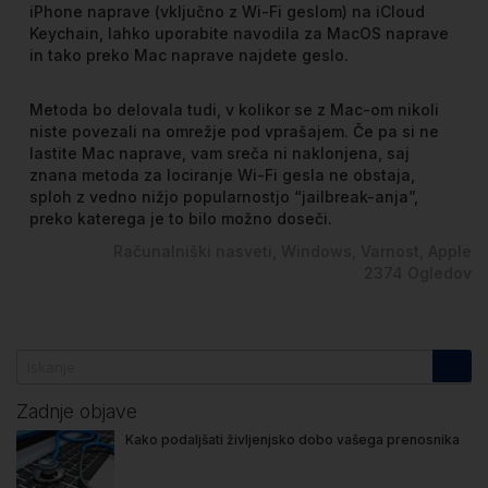
iPhone naprave (vključno z Wi-Fi geslom) na iCloud
Keychain, lahko uporabite navodila za MacOS naprave
in tako preko Mac naprave najdete geslo.
Metoda bo delovala tudi, v kolikor se z Mac-om nikoli
niste povezali na omrežje pod vprašajem. Če pa si ne
lastite Mac naprave, vam sreča ni naklonjena, saj
znana metoda za lociranje Wi-Fi gesla ne obstaja,
sploh z vedno nižjo popularnostjo “jailbreak-anja”,
preko katerega je to bilo možno doseči.
Računalniški nasveti
Windows
Varnost
Apple
2374
Ogledov
Zadnje objave
Kako podaljšati življenjsko dobo vašega prenosnika