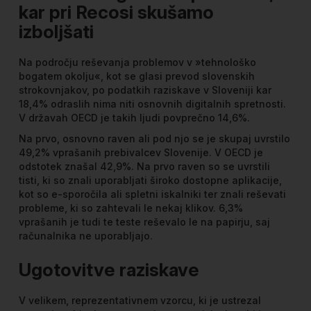
kar pri Recosi skušamo
izboljšati
Na področju reševanja problemov v »tehnološko
bogatem okolju«, kot se glasi prevod slovenskih
strokovnjakov, po podatkih raziskave v Sloveniji kar
18,4% odraslih nima niti osnovnih digitalnih spretnosti.
V državah OECD je takih ljudi povprečno 14,6%.
Na prvo, osnovno raven ali pod njo se je skupaj uvrstilo
49,2% vprašanih prebivalcev Slovenije. V OECD je
odstotek znašal 42,9%. Na prvo raven so se uvrstili
tisti, ki so znali uporabljati široko dostopne aplikacije,
kot so e-sporočila ali spletni iskalniki ter znali reševati
probleme, ki so zahtevali le nekaj klikov. 6,3%
vprašanih je tudi te teste reševalo le na papirju, saj
računalnika ne uporabljajo.
Ugotovitve raziskave
V velikem, reprezentativnem vzorcu, ki je ustrezal