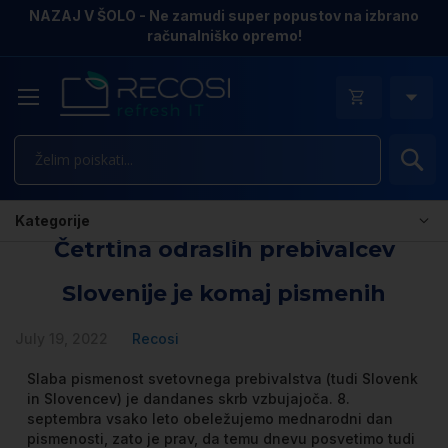
NAZAJ V ŠOLO - Ne zamudi super popustov na izbrano
računalniško opremo!
Is
Kategorije
Četrtina odraslih prebivalcev
Slovenije je komaj pismenih
July 19, 2022
Recosi
Slaba pismenost svetovnega prebivalstva (tudi Slovenk
in Slovencev) je dandanes skrb vzbujajoča. 8.
septembra vsako leto obeležujemo mednarodni dan
pismenosti, zato je prav, da temu dnevu posvetimo tudi