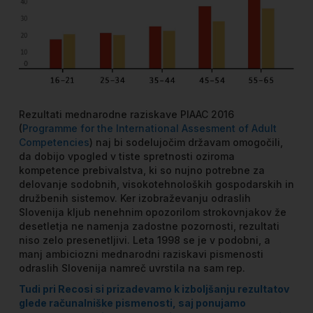
Rezultati mednarodne raziskave PIAAC 2016
(
Programme for the International Assesment of Adult
Competencies
) naj bi sodelujočim državam omogočili,
da dobijo vpogled v tiste spretnosti oziroma
kompetence prebivalstva, ki so nujno potrebne za
delovanje sodobnih, visokotehnoloških gospodarskih in
družbenih sistemov. Ker izobraževanju odraslih
Slovenija kljub nenehnim opozorilom strokovnjakov že
desetletja ne namenja zadostne pozornosti, rezultati
niso zelo presenetljivi. Leta 1998 se je v podobni, a
manj ambiciozni mednarodni raziskavi pismenosti
odraslih Slovenija namreč uvrstila na sam rep.
Tudi pri Recosi si prizadevamo k izboljšanju rezultatov
glede računalniške pismenosti, saj ponujamo