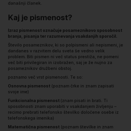
današnji članek.
Kaj je pismenost?
Izraz pismenost označuje posameznikovo sposobnost
branja, pisanja ter razumevanja vsakdanjih sporočil.
Število posameznikov, ki so polpismeni ali nepismeni, je
dandanes v razvitem delu sveta še vedno velik
problem. Biti pismen ni več status prestiža, ne pomeni
več biti privilegiran in izobražen, saj je že nujno za
posameznikov družbeni obstoj.
poznamo več vrst pismenosti. Te so:
Osnovna pismenost
(poznam črke in znam zapisati
svoje ime)
Funkcionalna pismenost
(znam pisati in brati. Ti
sposobnosti znam uporabiti v vsakdanjem življenju –
recimo prebrati telefonsko številko določene osebe iz
telefonskega imenika)
Matematična pismenost
(poznam številke in znam