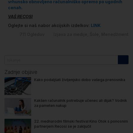
vrhunsko obnovljeno računalniško opremo po ugodnih
cenah.
VAŠ RECOSI
Oglejte si naš nabor akcijskih izdelkov:
LINK
711
Ogledov
Izjava za medije
Šole
Menedžment
Zadnje objave
Kako podaljšati življenjsko dobo vašega prenosnika
Kakšen računalnik potrebuje učenec ali dijak? Vodnik
za pameten nakup
22. mednarodni filmski festival Kino Otok s ponosnim
partnerjem Recosi se je zaključil