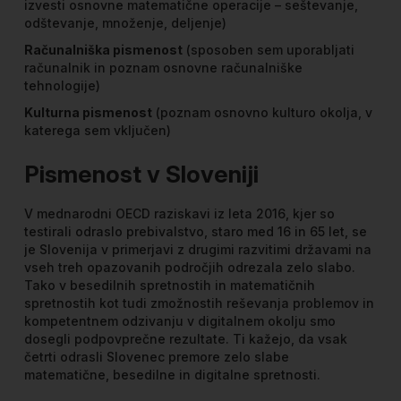
izvesti osnovne matematične operacije – seštevanje,
odštevanje, množenje, deljenje)
Računalniška pismenost
(sposoben sem uporabljati
računalnik in poznam osnovne računalniške
tehnologije)
Kulturna pismenost
(poznam osnovno kulturo okolja, v
katerega sem vključen)
Pismenost v Sloveniji
V mednarodni OECD raziskavi iz leta 2016, kjer so
testirali odraslo prebivalstvo, staro med 16 in 65 let, se
je Slovenija v primerjavi z drugimi razvitimi državami na
vseh treh opazovanih področjih odrezala zelo slabo.
Tako v besedilnih spretnostih in matematičnih
spretnostih kot tudi zmožnostih reševanja problemov in
kompetentnem odzivanju v digitalnem okolju smo
dosegli podpovprečne rezultate. Ti kažejo, da vsak
četrti odrasli Slovenec premore zelo slabe
matematične, besedilne in digitalne spretnosti.