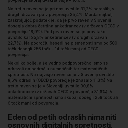
povprečje skoraj dvakrat višje – 10,6%.
Na tretjo raven se je pri nas uvrstilo 31,2% odraslih, v
drugih državah pa v povprečju 35,4%. Morda najbolj
zaskrbljujoč podatek je, da je prvo raven v Sloveniji
dosegla dobra četrtina anketirancev (v državah OECD v
povprečju 18,9%). Pod prvo raven se je prav tako
uvrstilo kar 25,8% anketirancev (v drugih državah
22,7%). Na področju besedilne pismenosti smo od 500
točk dosegli 256 točk – 14 točk manj od OECD
povprečja.
Nekoliko bolje, a še vedno podpovprečno, smo se
odrezali na področju numeričnih ter matematičnih
spretnosti. Na najvišjo raven se je v Sloveniji uvrstilo
8,6% odraslih (OECD povprečje je znašalo 11,3%) Na
tretjo raven se je v Sloveniji uvrstilo 30,8%
anketirancev (v državah OECD v povprečju 31,8%). V
matematični spretnosti smo skupaj dosegli 258 točk ali
6 točk manj od povprečja.
Eden od petih odraslih nima niti
osnovnih digitalnih spretnosti,