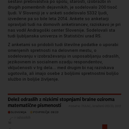
sestavi prebivalstva po spolu, starosti, izobrazbi in
drugih pomembnih dejavnikih, je sodelovalo 200 tisoč
ljudi. V Sloveniji je v anketi sodelovalo 5332 ljudi,
izvedene pa so bile leta 2014. Ankete so anketarji
opravljali tudi na domovih anketirancev, raziskavo je pri
nas vodil Andragoški center Slovenije. Sodelovali sta
tudi ljubljanska univerza in Statistični urad RS.
Z anketami so pridobili tudi številne podatke o uporabi
omenjenih spretnosti na delovnem mestu, o
sodelovanju v izobraževanju in usposabljanju odraslih,
jezikovnem in socialnem ozadju respondentov,
vključenosti v trg dela… med drugim bi naj raziskava
ugotovila, ali imajo osebe z boljšimi spretnostmi boljšo
službo in boljše življenje.