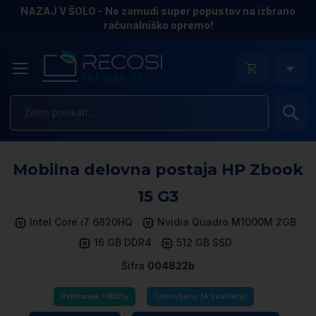
NAZAJ V ŠOLO - Ne zamudi super popustov na izbrano
računalniško opremo!
Is
Pr
Mobilna delovna postaja HP Zbook
n
k
15 G3
ga
sl
Intel Core i7 6820HQ
Nvidia Quadro M1000M 2GB
16 GB DDR4
512 GB SSD
Šifra
004822b
Prihranek -100%
Obnovljeno (A kvaliteta)