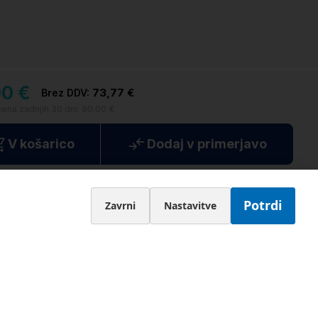
00 €
73,77 €
cena zadnjih 30 dni:
90.00 €
V košarico
Dodaj v primerjavo
alogi
Brezplačna dostava nad 200,00€ / 1 - 3 delovne
dni
Potrdi
Zavrni
Nastavitve
. 12 mesečna garancija
Deluje kot nov
14 dni vračilo
ljevarstveni prihranek
300g CO
2
te