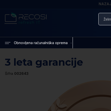
NAZAJ 
Iskanje
Obnovljena računalniška oprema
3 leta garancije
Šifra
002643