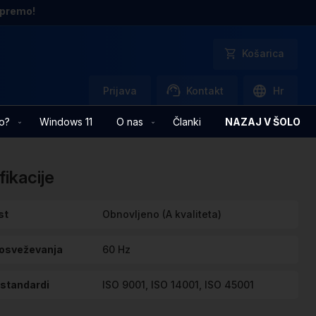
opremo!
Košarica
Prijava
Kontakt
Hr
o?
Windows 11
O nas
Članki
NAZAJ V ŠOLO
fikacije
cije
st
Obnovljeno (A kvaliteta)
 osveževanja
60 Hz
 standardi
ISO 9001, ISO 14001, ISO 45001