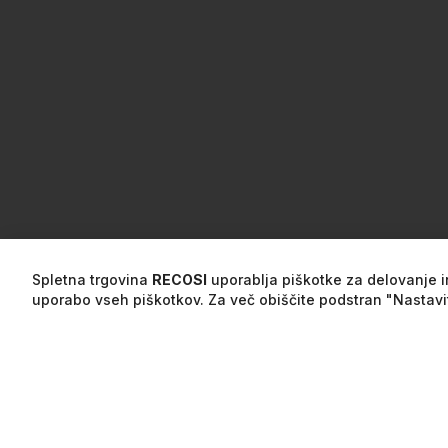
Spletna trgovina
RECOSI
uporablja piškotke za delovanje in
uporabo vseh piškotkov. Za več obiščite podstran "Nastavi
Specifikacije
Mnenja
Opis