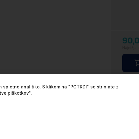
90,
Najnižja 
Na z
 spletno analitiko. S klikom na "POTRDI" se strinjate z
tve piškotkov".
Min
Oko
Dostava
Garancija
Razlaga kvalite