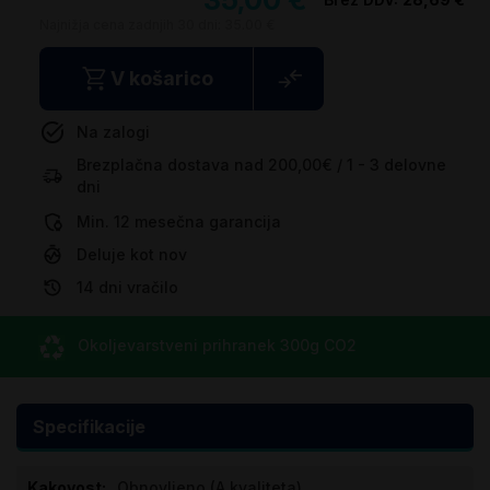
Najnižja cena zadnjih 30 dni:
35.00 €
V košarico
Na zalogi
Brezplačna dostava nad 200,00€ / 1 - 3 delovne
dni
Min. 12 mesečna garancija
Deluje kot nov
14 dni vračilo
Okoljevarstveni prihranek
300g CO
2
Specifikacije
Specifikacije
Obnovljeno (A kvaliteta)