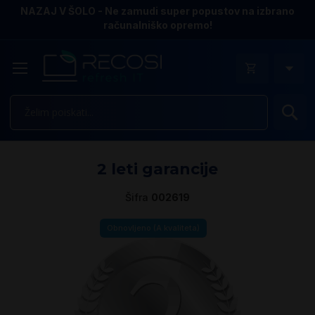
NAZAJ V ŠOLO - Ne zamudi super popustov na izbrano
računalniško opremo!
Is
Pr
2 leti garancije
n
k
Šifra
002619
ga
sl
Obnovljeno (A kvaliteta)