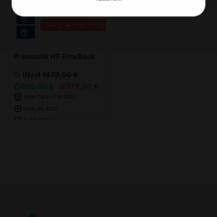
Super prihranek 20€
16GB RAM
Samo še
0 dni 07:56:11
WIN 11 PRO
Prenosnik HP EliteBook
830 G5
(Nov)
1679,00 €
379,00 €
399,00 €
Intel Core i7 8550U
Intel HD 620
8 GB DDR4
256 GB SSD