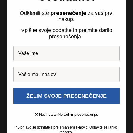
Obnovljeno
Obnovljeno
presenečenje
Odklenili ste
za vaš prvi
nakup.
Super prihranek 20€
Vpišite svoje podatke in prejmite darilo
16GB RAM
presenečenja.
Samo še
0 dni 07:56:11
WIN 11 PRO
WIN 11 PRO
Prenosnik HP EliteBook
Prenosnik Lenovo
830 G6
ThinkPad T480
(Nov)
1128,00 €
(Nov)
1416,00 €
329,00 €
349,00 €
349,00 €
Intel Core i5 8350U
Intel Core i5 8365U
Intel UHD 620
Intel HD 620
8 GB DDR4
ŽELIM SVOJE PRESENEČENJE
8 GB DDR4
256 GB SSD
256 GB SSD
-77%
Zadnji kosi
Obnovljeno
❌ Ne, hvala. Ne želim presenečenja.
*S prijavo se strinjate s prejemanjem e-novic. Odjavite se lahko
kadarkoli.