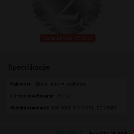
Samo še
0 dni 07:56:11
Preskoči
na
začetek
Specifikacije
galerije
slik
Specifikacije
Obnovljeno (A kvaliteta)
60 Hz
ISO 9001, ISO 14001, ISO 45001
35,00 €
28,69 €