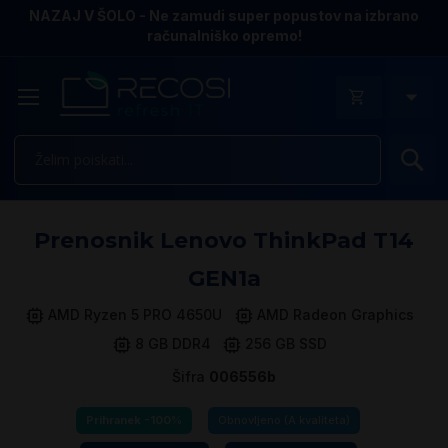
NAZAJ V ŠOLO - Ne zamudi super popustov na izbrano
računalniško opremo!
Is
Pr
Prenosnik Lenovo ThinkPad T14
n
k
GEN1a
ga
sl
AMD Ryzen 5 PRO 4650U
AMD Radeon Graphics
8 GB DDR4
256 GB SSD
Šifra
006556b
Prihranek -100%
Obnovljeno (A kvaliteta)