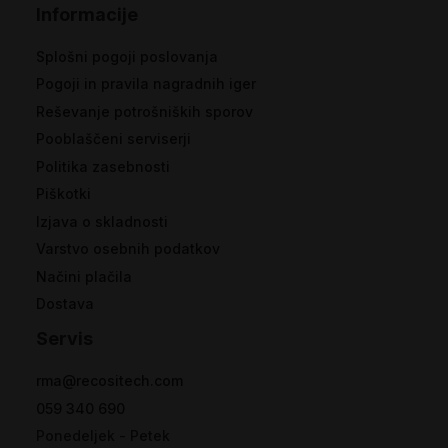
Informacije
Splošni pogoji poslovanja
Pogoji in pravila nagradnih iger
Reševanje potrošniških sporov
Pooblaščeni serviserji
Politika zasebnosti
Piškotki
Izjava o skladnosti
Varstvo osebnih podatkov
Načini plačila
Dostava
Servis
rma@recositech.com
059 340 690
Ponedeljek - Petek