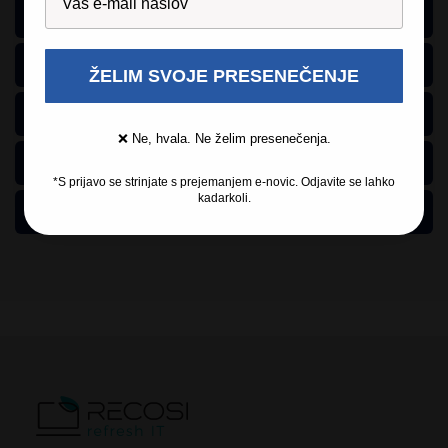
Mnenja
Opis
ŽELIM SVOJE PRESENEČENJE
Dostava
❌ Ne, hvala. Ne želim presenečenja.
Garancija
*S prijavo se strinjate s prejemanjem e-novic. Odjavite se lahko
kadarkoli.
Razlaga kvalitete