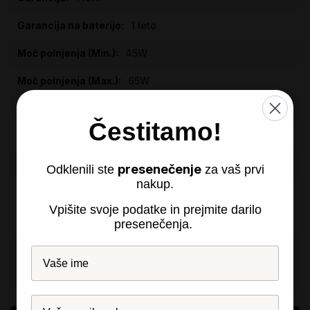
1 leto
45W
65W
Da
Čestitamo!
Da
Povezava
presenečenje
Odklenili ste
za vaš prvi
nakup.
Lenovo Group Limited, Building 2, No. 10
Courtyard Xibeiwang East Road, Haidian District, Beijing
Vpišite svoje podatke in prejmite darilo
100094, China
presenečenja.
Lenovo
(Slovakia), Landererova 12 811, 09 Bratislava, Slovakia,
compliance@lenovo.com