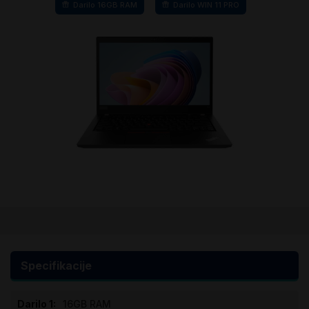
Darilo 16GB RAM
Darilo WIN 11 PRO
Preskoči
na
začetek
galerije
Specifikacije
slik
Specifikacije
16GB RAM