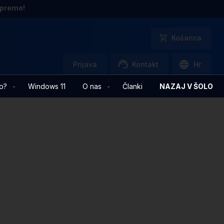
opremo!
Košarica
Prijava
Kontakt
Hr
o?
Windows 11
O nas
Članki
NAZAJ V ŠOLO