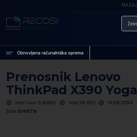
NAZAJ 
Iskanje
Obnovljena računalniška oprema
Prenosnik Lenovo
ThinkPad X390 Yog
Intel Core i5 8365U
Intel HD 620
16 GB DDR4
Šifra
006871b