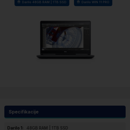
Darilo 48GB RAM | 1TB SSD
Darilo WIN 11 PRO
Preskoči
na
začetek
galerije
Specifikacije
slik
Specifikacije
48GB RAM | 1TB SSD