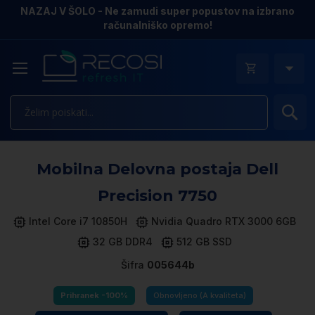
NAZAJ V ŠOLO - Ne zamudi super popustov na izbrano
računalniško opremo!
Is
Pr
Mobilna Delovna postaja Dell
n
k
Precision 7750
ga
sl
Intel Core i7 10850H
Nvidia Quadro RTX 3000 6GB
32 GB DDR4
512 GB SSD
Šifra
005644b
Prihranek -100%
Obnovljeno (A kvaliteta)