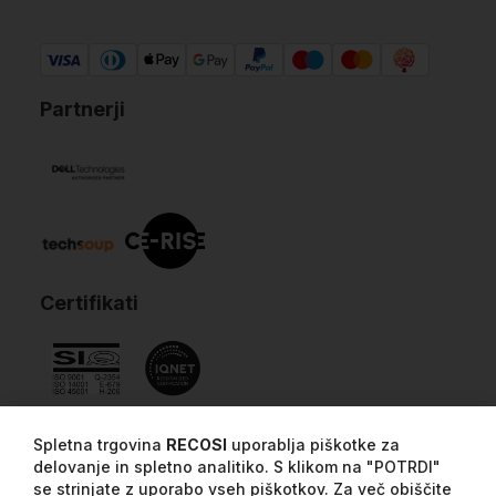
Partnerji
Certifikati
Spletna trgovina
RECOSI
uporablja piškotke za
delovanje in spletno analitiko. S klikom na "POTRDI"
se strinjate z uporabo vseh piškotkov. Za več obiščite