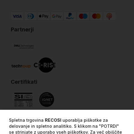
Partnerji
Certifikati
Spletna trgovina
RECOSI
uporablja piškotke za
delovanje in spletno analitiko. S klikom na "POTRDI"
se strinjate z uporabo vseh piškotkov. Za več obiščite