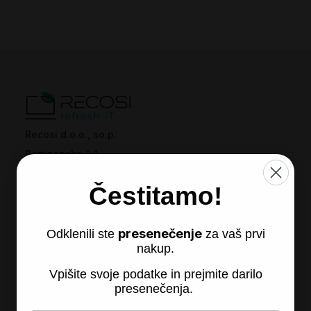
Recosi d.o.o., so.p.
Partizanska 24
2310 Sl. Bistrica
Čestitamo!
presenečenje
Odklenili ste
za vaš prvi
nakup.
Vpišite svoje podatke in prejmite darilo
presenečenja.
Recosi