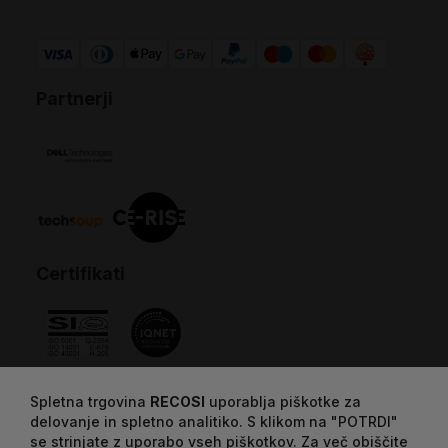
Partnerji
Certifikati
Spletna trgovina
RECOSI
uporablja piškotke za
delovanje in spletno analitiko. S klikom na "POTRDI"
se strinjate z uporabo vseh piškotkov. Za več obiščite