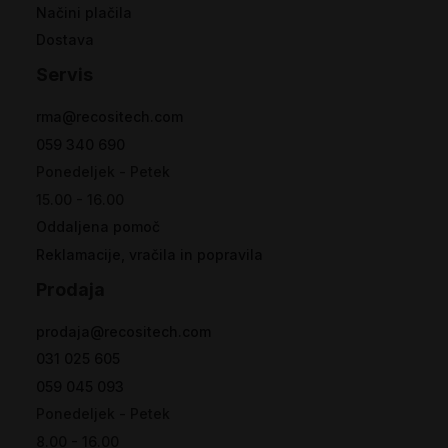
Načini plačila
Dostava
Servis
rma@recositech.com
059 340 690
Ponedeljek - Petek
15.00 - 16.00
Oddaljena pomoč
Reklamacije, vračila in popravila
Prodaja
prodaja@recositech.com
031 025 605
059 045 093
Ponedeljek - Petek
8.00 - 16.00