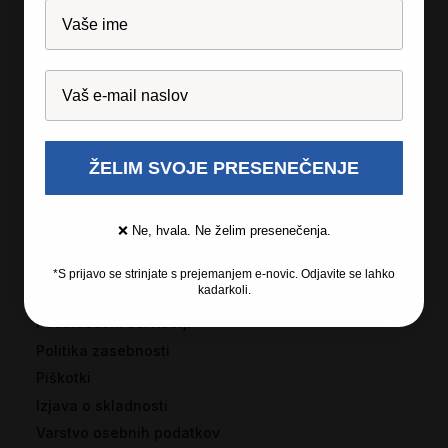
O podjetju
Licenčna programska oprema
Garancija
Izjave za medije
Kariera
ŽELIM SVOJE PRESENEČENJE
Informacije
❌ Ne, hvala. Ne želim presenečenja.
Splošni pogoji poslovanja
Pogoji in pravila nagradnih iger
*S prijavo se strinjate s prejemanjem e-novic. Odjavite se lahko
kadarkoli.
Reševanje potrošniških sporov
Pooblaščeni serviserji
Politika zasebnosti
Piškotki
Izjava o skladnosti
Varstvo osebnih podatkov