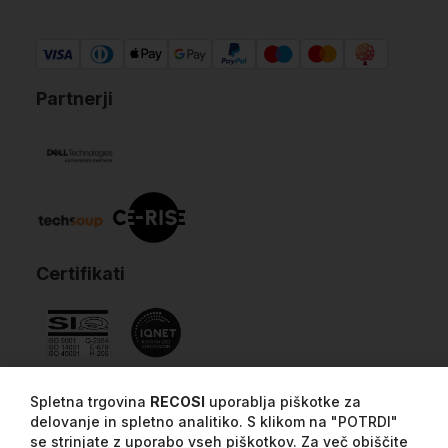
Partnerji
Certifikati
Spletna trgovina
RECOSI
uporablja piškotke za
delovanje in spletno analitiko. S klikom na "POTRDI"
se strinjate z uporabo vseh piškotkov. Za več obiščite