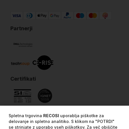
Partnerji
Certifikati
Spletna trgovina
RECOSI
uporablja piškotke za
delovanje in spletno analitiko. S klikom na "POTRDI"
se strinjate z uporabo vseh piškotkov. Za več obiščite