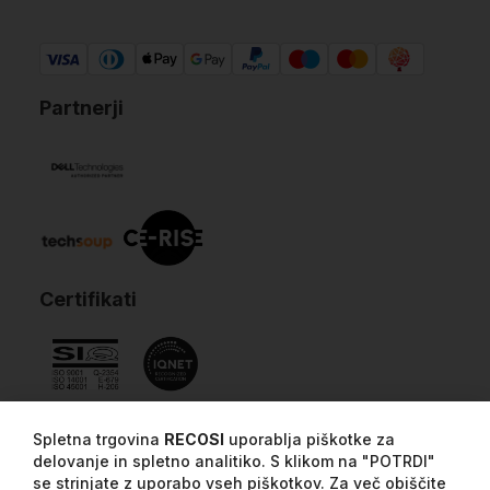
Partnerji
Certifikati
Spletna trgovina
RECOSI
uporablja piškotke za
delovanje in spletno analitiko. S klikom na "POTRDI"
se strinjate z uporabo vseh piškotkov. Za več obiščite