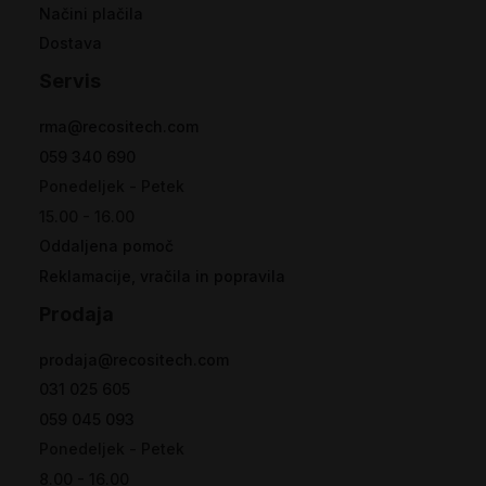
Načini plačila
Dostava
Servis
rma@recositech.com
059 340 690
Ponedeljek - Petek
15.00 - 16.00
Oddaljena pomoč
Reklamacije, vračila in popravila
Prodaja
prodaja@recositech.com
031 025 605
059 045 093
Ponedeljek - Petek
8.00 - 16.00