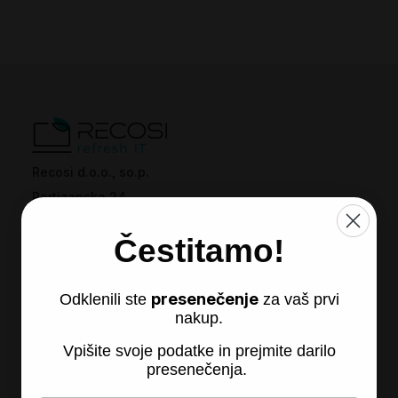
Recosi d.o.o., so.p.
Partizanska 24
2310 Sl. Bistrica
Čestitamo!
presenečenje
Odklenili ste
za vaš prvi
nakup.
Vpišite svoje podatke in prejmite darilo
presenečenja.
Recosi