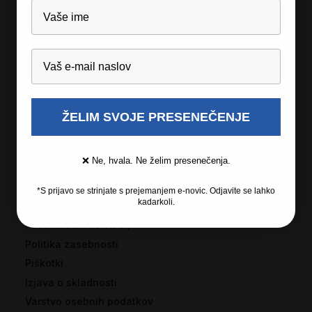
O podjetju
Licenčna programska oprema
Garancija
Izjave za medije
Kariera
ŽELIM SVOJE PRESENEČENJE
Informacije
❌ Ne, hvala. Ne želim presenečenja.
Splošni pogoji poslovanja
Pogoji in pravila nagradnih iger
*S prijavo se strinjate s prejemanjem e-novic. Odjavite se lahko
kadarkoli.
Reševanje potrošniških sporov
Pooblaščeni serviserji
Politika zasebnosti
Piškotki
Izjava o skladnosti
Varstvo osebnih podatkov