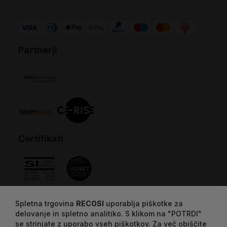
Partnerji
Certifikati
Spletna trgovina
RECOSI
uporablja piškotke za
delovanje in spletno analitiko. S klikom na "POTRDI"
se strinjate z uporabo vseh piškotkov. Za več obiščite