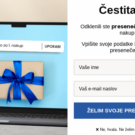
Čestit
presene
Odklenili ste
nakup
Vpišite svoje podatke i
še geslo?
preseneče
ŽELIM SVOJE PR
❌ Ne, hvala. Ne želim