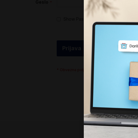
Geslo
Show Password
Ali ste pozabili va
Prijava