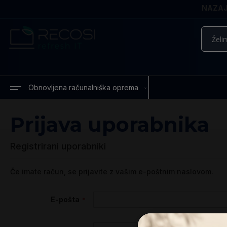
NAZAJ 
Iskanje
Obnovljena računalniška oprema
Prijava uporabnika
Registrirani uporabniki
Če imate račun, se prijavite z vašim e-poštnim naslovom.
E-pošta