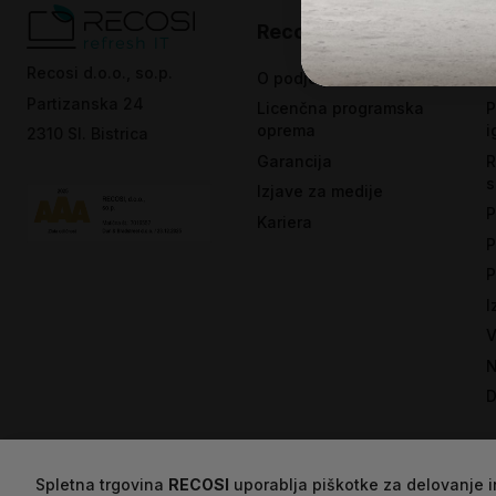
Recosi
Recosi d.o.o., so.p.
O podjetju
S
Partizanska 24
Licenčna programska
P
oprema
i
2310 Sl. Bistrica
Garancija
R
s
Izjave za medije
P
Kariera
P
P
I
V
N
D
Spletna trgovina
RECOSI
uporablja piškotke za delovanje in