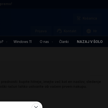
opremo!
Košarica
Prijava
Kontakt
Hr
o?
Windows 11
O nas
Članki
NAZAJ V ŠOLO
prednosti: kupite hitreje, imejte več kot en naslov, sledenje
bniški račun lahko ustvarite ob vašem prvem nakupu.