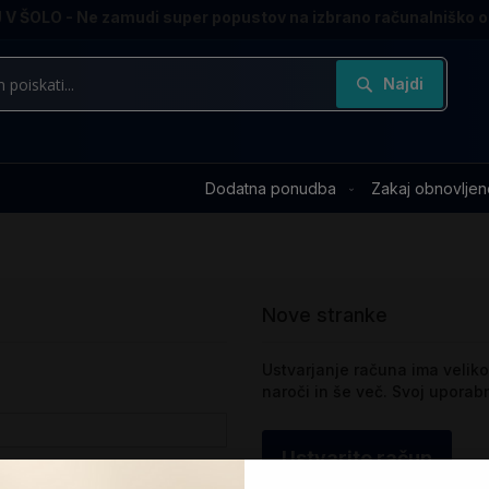
V ŠOLO - Ne zamudi super popustov na izbrano računalniško 
Najdi
Dodatna ponudba
Zakaj obnovljen
Nove stranke
Ustvarjanje računa ima veliko 
naroči in še več. Svoj upora
Ustvarite račun