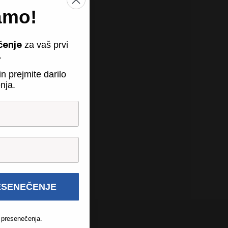
amo!
čenje
za vaš prvi
.
n prejmite darilo
nja.
ESENEČENJE
 presenečenja.