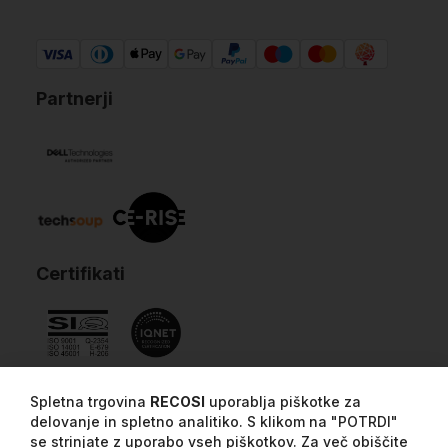
Partnerji
Certifikati
Spletna trgovina
RECOSI
uporablja piškotke za
delovanje in spletno analitiko. S klikom na "POTRDI"
se strinjate z uporabo vseh piškotkov. Za več obiščite