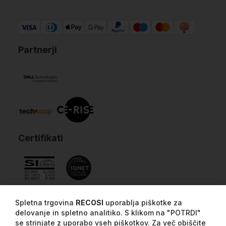
Partnerji
Certifikati
Spletna trgovina
RECOSI
uporablja piškotke za
delovanje in spletno analitiko. S klikom na "POTRDI"
se strinjate z uporabo vseh piškotkov. Za več obiščite