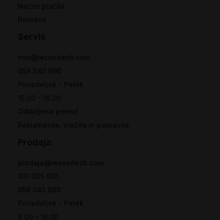
Načini plačila
Dostava
Servis
rma@recositech.com
059 340 690
Ponedeljek - Petek
15.00 - 16.00
Oddaljena pomoč
Reklamacije, vračila in popravila
Prodaja
prodaja@recositech.com
031 025 605
059 045 093
Ponedeljek - Petek
8.00 - 16.00