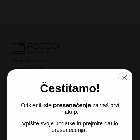
Recosi d.o.o., so.p.
Partizanska 24
2310 Sl. Bistrica
Čestitamo!
presenečenje
Odklenili ste
za vaš prvi
nakup.
Vpišite svoje podatke in prejmite darilo
presenečenja.
Recosi