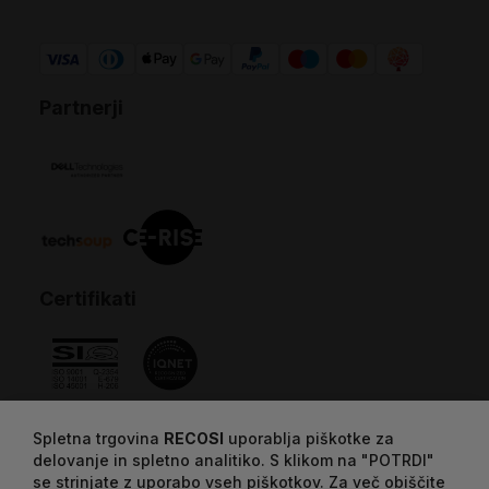
Partnerji
Certifikati
Spletna trgovina
RECOSI
uporablja piškotke za
delovanje in spletno analitiko. S klikom na "POTRDI"
se strinjate z uporabo vseh piškotkov. Za več obiščite