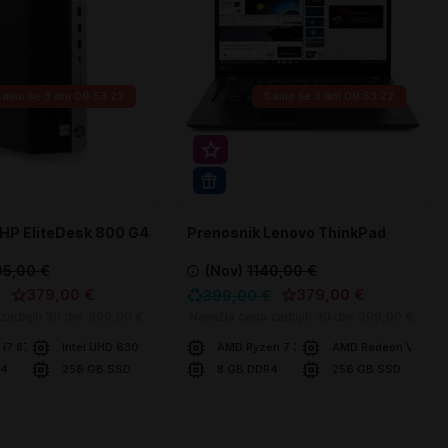
Samo še
3 dni 09:53:21
Samo še
3 dni 09:53:21
rihranek 20€
Super prihranek 20€
PRO
WIN 11 PRO
 HP EliteDesk 800 G4
Prenosnik Lenovo ThinkPad
T495
95,00 €
(Nov)
1140,00 €
379,00 €
379,00 €
€
399,00 €
 zadnjih 30 dni:
399,00 €
Najnižja cena zadnjih 30 dni:
399,00 €
e i7 8700
Intel UHD 630
AMD Ryzen 7 3700U
AMD Radeon Vega 1
R4
256 GB SSD
8 GB DDR4
256 GB SSD