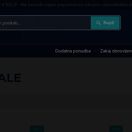
V ŠOLO - Ne zamudi super popustov na izbrano računalniško 
Najdi
Dodatna ponudba
Zakaj obnovljen
ALE
-66%
-81%