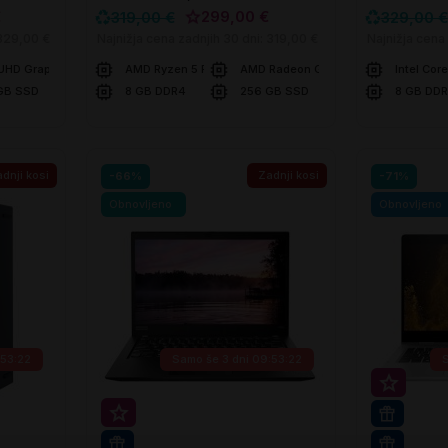
€
299,00 €
319,00 €
329,00 €
329,00 €
Najnižja cena zadnjih 30 dni:
319,00 €
Najnižja cena
 UHD Graphics
AMD Ryzen 5 PRO 4650U
AMD Radeon Graphics
Intel Cor
GB SSD
8 GB DDR4
256 GB SSD
8 GB DD
V košarico
V ko
Primerjaj
Primerjaj
dnji kosi
Zadnji kosi
-66%
-71%
Obnovljeno
Obnovljeno
:53:21
Samo še
3 dni 09:53:21
Super p
Super prihranek 30€
16GB R
WIN 11 PRO
WIN 11 