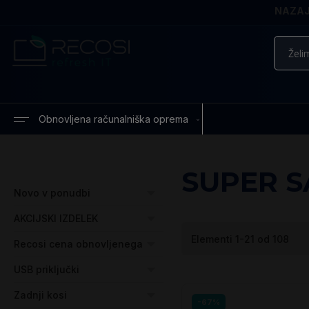
NAZAJ 
Iskanje
Obnovljena računalniška oprema
SUPER S
Novo v ponudbi
AKCIJSKI IZDELEK
Elementi
1
-
21
od
108
Recosi cena obnovljenega
USB priključki
Zadnji kosi
-67%