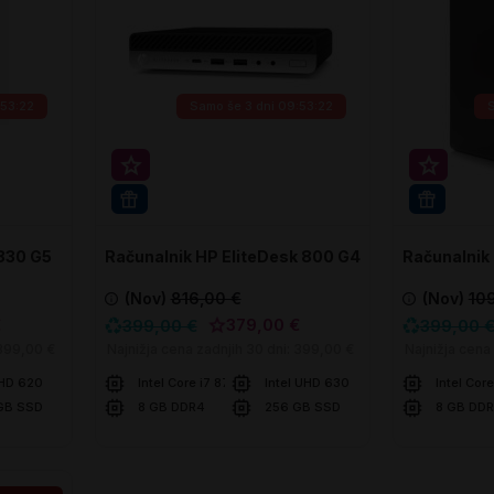
:53:21
Samo še
3 dni 09:53:21
Super prihranek 20€
Super p
WIN 11 PRO
WIN 11 
 830 G5
Računalnik HP EliteDesk 800 G4
Računalnik
DM
SFF
(Nov)
816,00 €
(Nov)
10
€
379,00 €
399,00 €
399,00 
399,00 €
Najnižja cena zadnjih 30 dni:
399,00 €
Najnižja cena
 HD 620
Intel Core i7 8700T
Intel UHD 630
Intel Cor
GB SSD
8 GB DDR4
256 GB SSD
8 GB DD