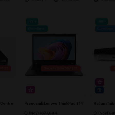
V košarico
V ko
Primerjaj
Primerjaj
-82%
-68%
Obnovljeno
Obnovljeno
:53:21
Samo še
3 dni 09:53:21
Super p
Super prihranek 20€
WIN 11 
kCentre
Prenosnik Lenovo ThinkPad T14
Računalnik
GEN1a
DM
(Nov)
1677,00 €
(Nov)
98