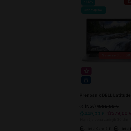
V košarico
Za
-65%
Obnovljeno
Samo še
3 dni 09
Super prihranek 70€
WIN 11 PRO
Prenosnik DELL Latitud
(Nov)
1089,00 €
379,00 
449,00 €
Najnižja cena zadnjih 30 dni:
Intel Core i7 1185G7
Intel 