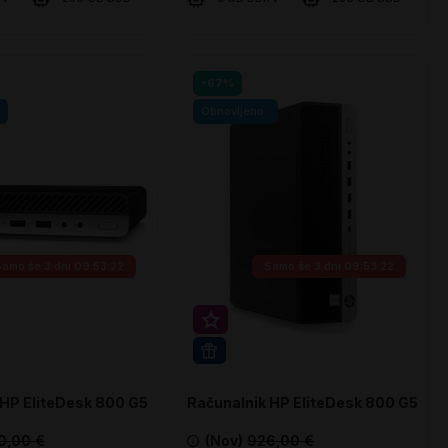
šarico
V košarico
Primerjaj
Primer
-67%
Obnovljeno
Samo še
3 dni 09:53:21
Samo še
3 dni 09:53:21
rihranek 20€
Super prihranek 20€
PRO
WIN 11 PRO
 HP EliteDesk 800 G5
Računalnik HP EliteDesk 800 G5
SFF
0,00 €
(Nov)
926,00 €