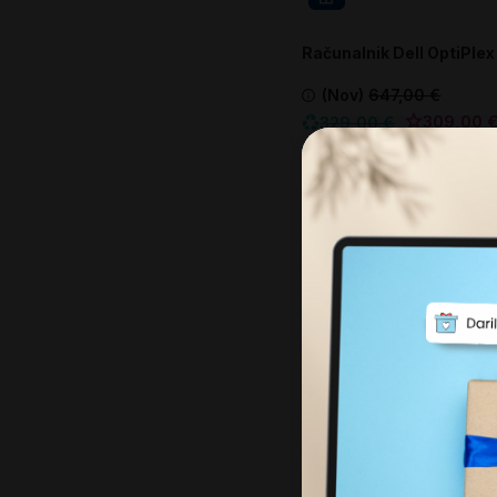
Računalnik Dell OptiPle
SFF
(Nov)
647,00 €
309,00 
329,00 €
Najnižja cena zadnjih 30 dni:
Intel Core i5 9500
Intel
8 GB DDR4
256 
V košarico
-52%
Obnovljeno