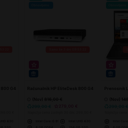
Obnovljeno
Obnovljeno
:53:21
Samo še
3 dni 09:53:21
Super prihranek 20€
Super p
WIN 11 PRO
WIN 11 
k 800 G4
Računalnik HP EliteDesk 800 G4
Prenosnik 
DM
T580
(Nov)
816,00 €
(Nov)
14
€
279,00 €
299,00 €
299,00 
299.00 €
Najnižja cena zadnjih 30 dni:
299,00 €
Najnižja cena
 UHD 630
Intel Core i5 8500T
Intel UHD 630
Intel Cor
GB SSD
8 GB DDR4
256 GB SSD
8 GB DD