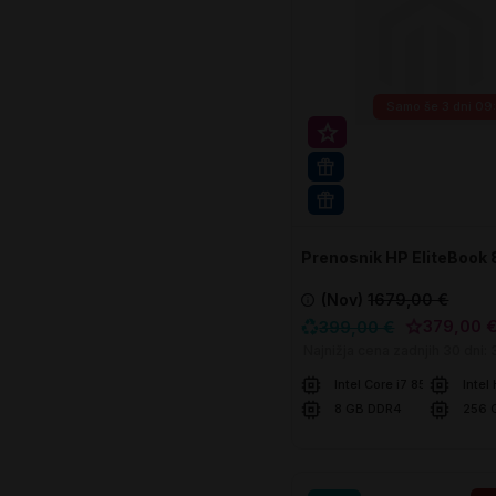
Samo še
3 dni 09
Super prihranek 20€
16GB RAM
WIN 11 PRO
Prenosnik HP EliteBook
(Nov)
1679,00 €
379,00 
399,00 €
Najnižja cena zadnjih 30 dni:
Intel Core i7 8550U
Intel
8 GB DDR4
256 