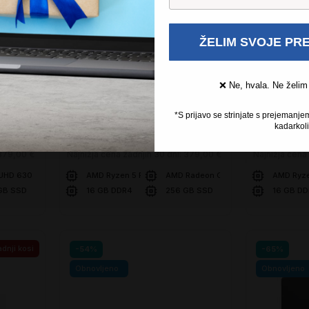
:53:21
Samo še
3 dni 09:53:21
Super prihranek 20€
ŽELIM SVOJE PR
Super p
WIN 11 PRO
❌ Ne, hvala. Ne želim
x 3080
Prenosnik Lenovo ThinkPad X13
Prenosnik 
GEN1
GEN2a
*S prijavo se strinjate s prejemanje
(Nov)
1254,00 €
(Nov)
12
kadarkoli
€
359,00 €
379,00 €
399,00 
379,00 €
Najnižja cena zadnjih 30 dni:
379,00 €
Najnižja cena
 UHD 630
AMD Ryzen 5 PRO 4650U
AMD Radeon Graphics
AMD Ryz
GB SSD
16 GB DDR4
256 GB SSD
16 GB D
V košarico
V ko
Primerjaj
Primerjaj
dnji kosi
-54%
-65%
Obnovljeno
Obnovljeno