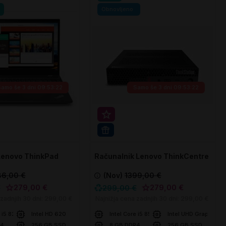
Obnovljeno
Samo še
3 dni 09:53:21
Samo še
3 dni 09:53:21
rihranek 20€
Super prihranek 20€
PRO
WIN 11 PRO
Lenovo ThinkPad
Računalnik Lenovo ThinkCentre
M920q Tiny
86,00 €
(Nov)
1399,00 €
279,00 €
279,00 €
€
299,00 €
 zadnjih 30 dni:
299,00 €
Najnižja cena zadnjih 30 dni:
299,00 €
e i5 8250U
Intel HD 620
Intel Core i5 8500T
Intel UHD Graphics
R4
256 GB SSD
8 GB DDR4
256 GB SSD