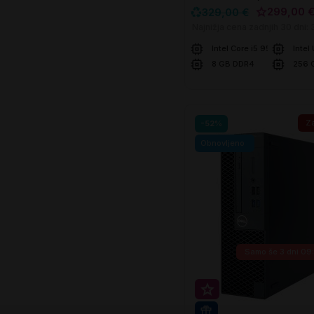
299,00 
329,00 €
Najnižja cena zadnjih 30 dni:
Intel Core i5 9500T
Intel
8 GB DDR4
256 
V košarico
Za
-52%
Obnovljeno
Samo še
3 dni 09
Super prihranek 20€
WIN 11 PRO