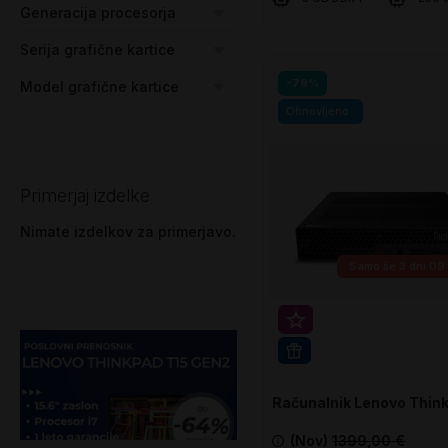
Generacija procesorja
Serija grafične kartice
V košarico
-79%
Model grafične kartice
Obnovljeno
Primerjaj izdelke
Nimate izdelkov za primerjavo.
Samo še
3 dni 09
Super prihranek 30€
WIN 11 PRO
Računalnik Lenovo Thin
M920q Tiny
(Nov)
1399,00 €