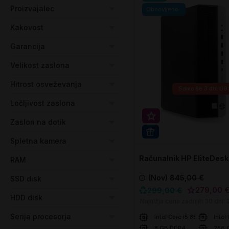
Proizvajalec
Obnovljeno
Kakovost
Garancija
Velikost zaslona
Hitrost osveževanja
Samo še
3 dni 09
Ločljivost zaslona
Super prihranek 20€
Zaslon na dotik
WIN 11 PRO
Spletna kamera
Računalnik HP EliteDes
RAM
SFF
(Nov)
845,00 €
SSD disk
279,00 
299,00 €
HDD disk
Najnižja cena zadnjih 30 dni:
Serija procesorja
Intel Core i5 8500
Intel
8 GB DDR4
256 