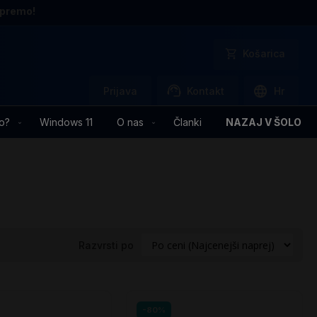
opremo!
Košarica
Prijava
Kontakt
Hr
o?
Windows 11
O nas
Članki
NAZAJ V ŠOLO
Razvrsti po
-80%