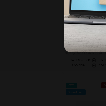
Samo še
3 dni 09
Super prihranek 30€
WIN 11 PRO
Računalnik Dell OptiPle
Micro
(Nov)
720,00 €
349,00 
379,00 €
Najnižja cena zadnjih 30 dni:
Intel Core i5 10500T
Intel
8 GB DDR4
256 
V košarico
Za
-77%
Obnovljeno