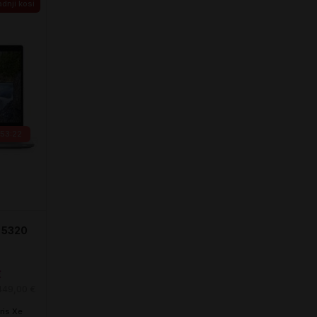
V košarico
V ko
Primerjaj
Primerjaj
dnji kosi
:53:21
e 5320
€
449,00 €
Iris Xe